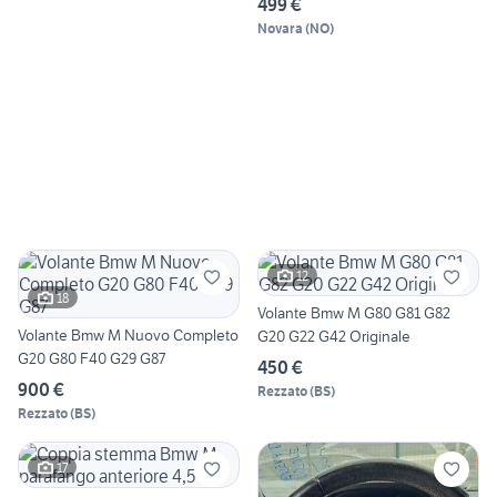
499 €
Novara
(
NO
)
12
18
Volante Bmw M G80 G81 G82
Volante Bmw M Nuovo Completo
G20 G22 G42 Originale
G20 G80 F40 G29 G87
450 €
900 €
Rezzato
(
BS
)
Rezzato
(
BS
)
17