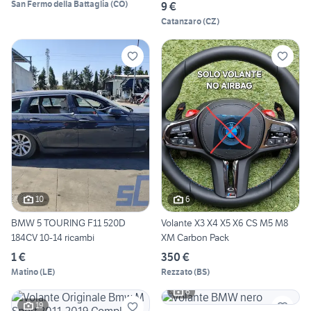
San Fermo della Battaglia
(
CO
)
9 €
Catanzaro
(
CZ
)
10
6
BMW 5 TOURING F11 520D
Volante X3 X4 X5 X6 CS M5 M8
184CV 10-14 ricambi
XM Carbon Pack
1 €
350 €
Matino
(
LE
)
Rezzato
(
BS
)
6
19