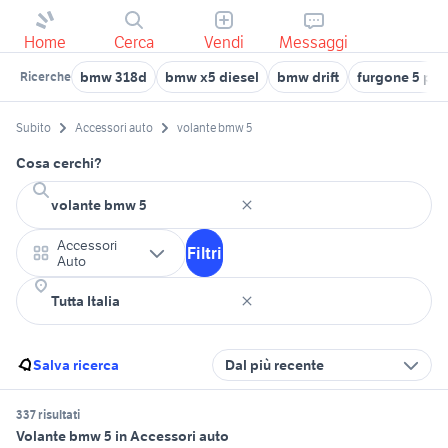
Home
Cerca
Vendi
Messaggi
bmw 318d
bmw x5 diesel
bmw drift
furgone 5 pos
Ricerche
Subito
Accessori auto
volante bmw 5
Cosa cerchi?
Accessori
Filtri
Auto
Salva ricerca
Dal più recente
337 risultati
Volante bmw 5 in Accessori auto