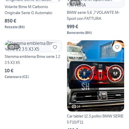
5
Volante Bmw M Carbonio
BMW serie 5,6 ,7 VOLANTE M-
Originale Serie G Automatic
Sport con FATTURA
850 €
999 €
Rezzato
(
BS
)
Benevento
(
BN
)
11
Stemma emblema Bmw serie 1 2
3 5 X3 X5
10 €
Catanzaro
(
CZ
)
14
Car tablet 12.3 pollici BMW SERIE
5 F10/F11