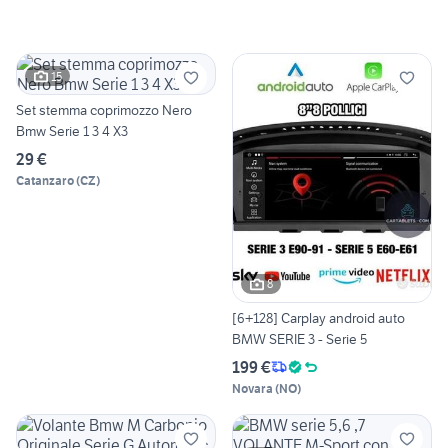
15
Set stemma coprimozzo Nero
Bmw Serie 1 3 4 X3
29 €
Catanzaro
(
CZ
)
8
[6+128] Carplay android auto
BMW SERIE 3 - Serie 5
199 €
Novara
(
NO
)