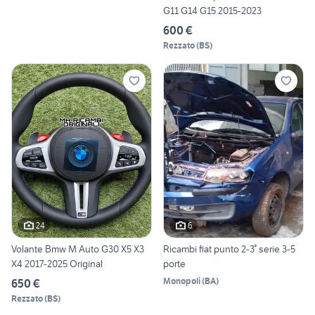
G11 G14 G15 2015-2023
600 €
Rezzato
(
BS
)
24
6
Volante Bmw M Auto G30 X5 X3
Ricambi fiat punto 2-3° serie 3-5
X4 2017-2025 Original
porte
Monopoli
(
BA
)
650 €
Rezzato
(
BS
)