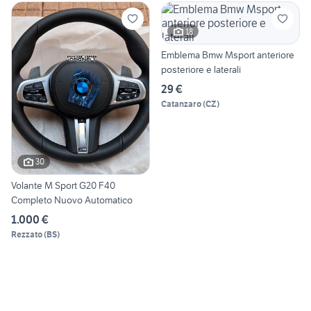
18
Emblema Bmw Msport anteriore
posteriore e laterali
29 €
Catanzaro
(
CZ
)
30
Volante M Sport G20 F40
Completo Nuovo Automatico
1.000 €
Rezzato
(
BS
)