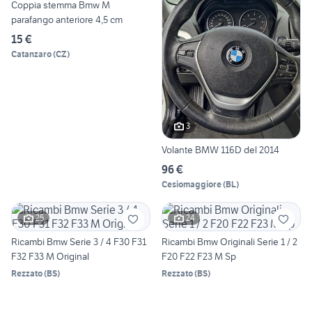
Coppia stemma Bmw M
parafango anteriore 4,5 cm
15 €
Catanzaro
(
CZ
)
3
Volante BMW 116D del 2014
96 €
Cesiomaggiore
(
BL
)
25
24
Ricambi Bmw Serie 3 / 4 F30 F31
Ricambi Bmw Originali Serie 1 / 2
F32 F33 M Original
F20 F22 F23 M Sp
Rezzato
(
BS
)
Rezzato
(
BS
)