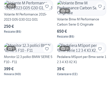
9
18
Volante M Performance 2015-
Volante Bmw M Performance
2023 G05 G30 G11 G01
Carbon Serie G Originale
250 €
650 €
Rezzato
(
BS
)
Rezzato
(
BS
)
9
15
Monitor 12.3 pollici BMW SERIE 5
Pedaliera MSport per Bmw serie 1
F10 - F11
2 3 4 X3 X2 X1
399 €
39 €
Novara
(
NO
)
Catanzaro
(
CZ
)