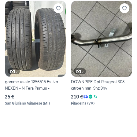
3
3
gomme usate 1856515 Estivo
DOWNPIPE Dpf Peugeot 308
NEXEN - N Fera Primus -
citroen mini 9hz 9hv
25 €
210 €
San Giuliano Milanese
(
MI
)
Filadelfia
(
VV
)