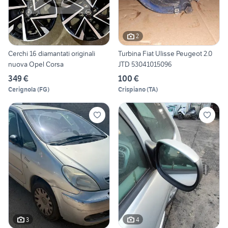
2
Cerchi 16 diamantati originali
Turbina Fiat Ulisse Peugeot 2.0
nuova Opel Corsa
JTD 53041015096
349 €
100 €
Cerignola
(
FG
)
Crispiano
(
TA
)
3
4