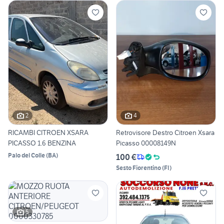
2
4
RICAMBI CITROEN XSARA
Retrovisore Destro Citroen Xsara
PICASSO 1.6 BENZINA
Picasso 00008149N
Palo del Colle
(
BA
)
100 €
Sesto Fiorentino
(
FI
)
5