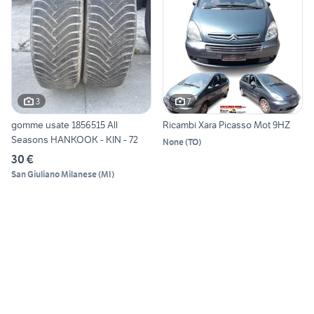
3
7
gomme usate 1856515 All
Ricambi Xara Picasso Mot 9HZ
Seasons HANKOOK - KIN - 72
None
(
TO
)
30 €
San Giuliano Milanese
(
MI
)