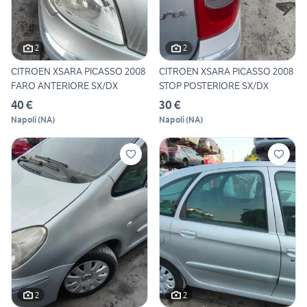
2
2
CITROEN XSARA PICASSO 2008
CITROEN XSARA PICASSO 2008
FARO ANTERIORE SX/DX
STOP POSTERIORE SX/DX
40 €
30 €
Napoli
(
NA
)
Napoli
(
NA
)
2
2