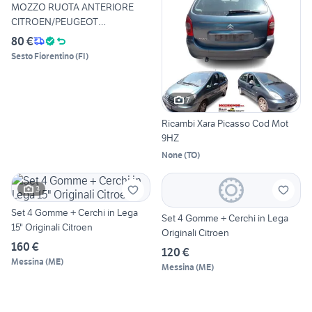
MOZZO RUOTA ANTERIORE
CITROEN/PEUGEOT
0000330785
80 €
Sesto Fiorentino
(
FI
)
7
Ricambi Xara Picasso Cod Mot
9HZ
None
(
TO
)
3
Set 4 Gomme + Cerchi in Lega
Set 4 Gomme + Cerchi in Lega
15" Originali Citroen
Originali Citroen
160 €
120 €
Messina
(
ME
)
Messina
(
ME
)