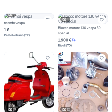
6
6
ricambi vespa
Blocco motore 130 vespa 50
1 €
special
Castelvetrano
(
TP
)
1.900 €
Rivoli
(
TO
)
29
22