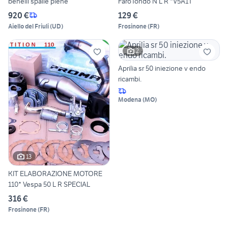
benelli spalle piene
FaroTondo N L R *V5A1T
920 €
129 €
Aiello del Friuli
(
UD
)
Frosinone
(
FR
)
2
Aprilia sr 50 iniezione v endo
ricambi.
Modena
(
MO
)
13
KIT ELABORAZIONE MOTORE
110* Vespa 50 L R SPECIAL
316 €
Frosinone
(
FR
)