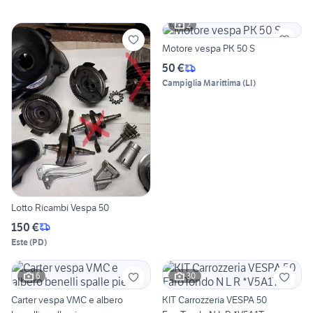
2
Motore vespa PK 50 S
50 €
Campiglia Marittima
(
LI
)
Lotto Ricambi Vespa 50
150 €
Este
(
PD
)
6
30
Carter vespa VMC e albero
KIT Carrozzeria VESPA 50