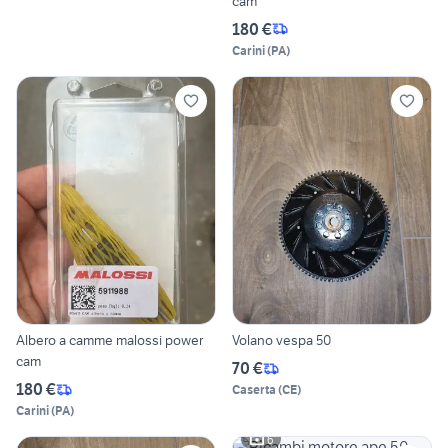
cam
180 €
Carini
(
PA
)
Albero a camme malossi power
Volano vespa 50
cam
70 €
180 €
Caserta
(
CE
)
Carini
(
PA
)
6