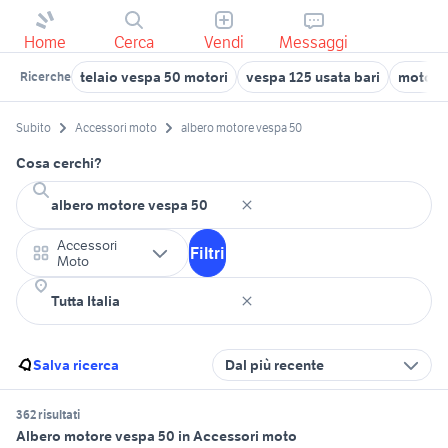
Home
Cerca
Vendi
Messaggi
telaio vespa 50 motori
vespa 125 usata bari
motore 
Ricerche
Subito
Accessori moto
albero motore vespa 50
Cosa cerchi?
Accessori
Filtri
Moto
Salva ricerca
Dal più recente
362 risultati
Albero motore vespa 50 in Accessori moto