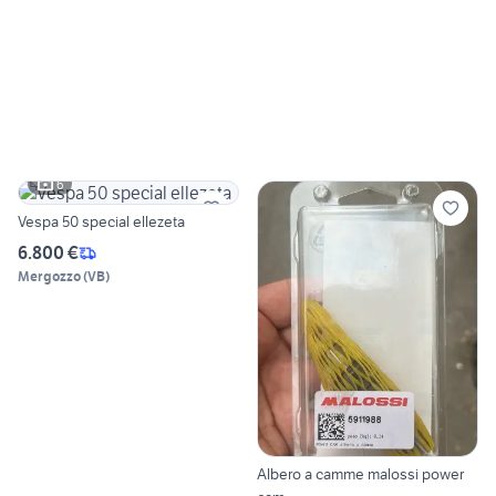
6
Vespa 50 special ellezeta
6.800 €
Mergozzo
(
VB
)
Albero a camme malossi power