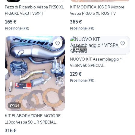
Pezzi di Ricambio Vespa PK50 XL
KIT MODIFICA 105 DR Motore
PK50XL V5X3T V5X4T
Vespa PK50 S XL RUSH V
165 €
365 €
Frosinone
(
FR
)
Frosinone
(
FR
)
30
NUOVO KIT Assemblaggio *
VESPA 50 SPECIAL
129 €
Frosinone
(
FR
)
24
KIT ELABORAZIONE MOTORE
110cc Vespa 50 L R SPECIAL
316 €