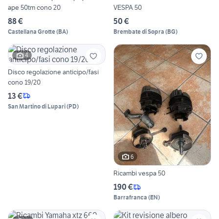
ape 50tm cono 20
VESPA 50
88 €
50 €
Castellana Grotte
(
BA
)
Brembate di Sopra
(
BG
)
4
Disco regolazione anticipo/fasi
cono 19/20
13 €
San Martino di Lupari
(
PD
)
6
Ricambi vespa 50
190 €
Barrafranca
(
EN
)