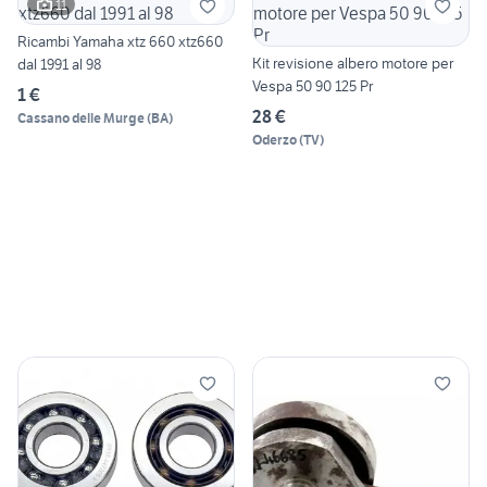
11
Ricambi Yamaha xtz 660 xtz660
Kit revisione albero motore per
dal 1991 al 98
Vespa 50 90 125 Pr
1 €
28 €
Cassano delle Murge
(
BA
)
Oderzo
(
TV
)