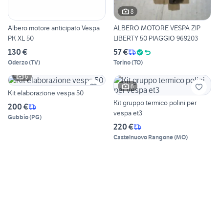
8
Albero motore anticipato Vespa
ALBERO MOTORE VESPA ZIP
PK XL 50
LIBERTY 50 PIAGGIO 969203
130 €
57 €
Oderzo
(
TV
)
Torino
(
TO
)
6
6
Kit elaborazione vespa 50
Kit gruppo termico polini per
200 €
vespa et3
Gubbio
(
PG
)
220 €
Castelnuovo Rangone
(
MO
)