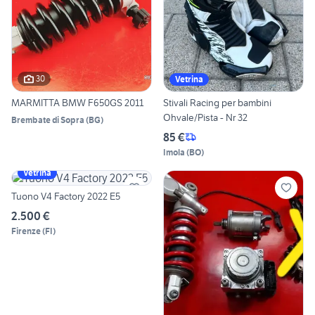
30
Vetrina
MARMITTA BMW F650GS 2011
Stivali Racing per bambini
Ohvale/Pista - Nr 32
Brembate di Sopra
(
BG
)
85 €
Imola
(
BO
)
Vetrina
Tuono V4 Factory 2022 E5
2.500 €
Firenze
(
FI
)