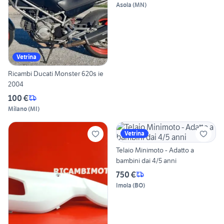
Asola
(
MN
)
Vetrina
Ricambi Ducati Monster 620s ie
2004
100 €
Milano
(
MI
)
Vetrina
Telaio Minimoto - Adatto a
bambini dai 4/5 anni
750 €
Imola
(
BO
)