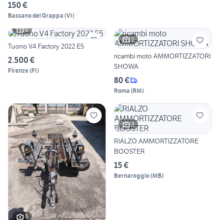
150 €
Bassano del Grappa
(
VI
)
6
2
Tuono V4 Factory 2022 E5
ricambi moto AMMORTIZZATORI
2.500 €
SHOWA
Firenze
(
FI
)
80 €
Roma
(
RM
)
3
RIALZO AMMORTIZZATORE
BOOSTER
15 €
Bernareggio
(
MB
)
6