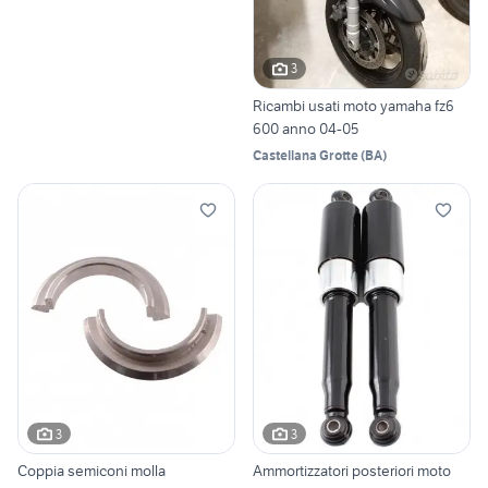
3
Ricambi usati moto yamaha fz6
600 anno 04-05
Castellana Grotte
(
BA
)
3
3
Coppia semiconi molla
Ammortizzatori posteriori moto