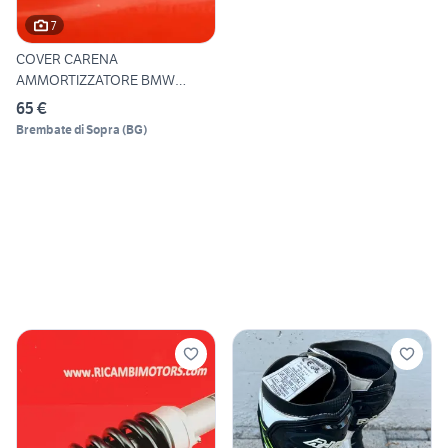
7
COVER CARENA
AMMORTIZZATORE BMW
C600SPORT
65 €
Brembate di Sopra
(
BG
)