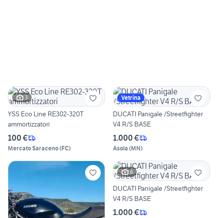
3
Vetrina
YSS Eco Line RE302-320T
DUCATI Panigale /Streetfighter
ammortizzatori
V4 R/S BASE
100 €
1.000 €
Mercato Saraceno
(
FC
)
Asola
(
MN
)
6
DUCATI Panigale /Streetfighter
V4 R/S BASE
1.000 €