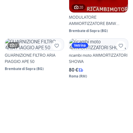
20
MODULATORE
AMMORTIZZATORE BMW
S1000R 2015
Brembate di Sopra
(
BG
)
3
Vetrina
GUARNIZIONE FILTRO ARIA
ricambi moto AMMORTIZZATORI
PIAGGIO APE 50
SHOWA
Brembate di Sopra
(
BG
)
80 €
Roma
(
RM
)