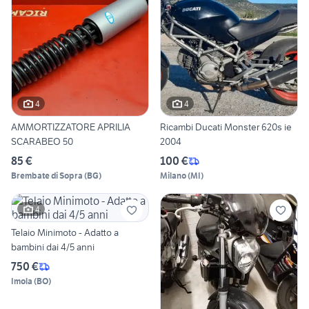
4
4
AMMORTIZZATORE APRILIA
Ricambi Ducati Monster 620s ie
SCARABEO 50
2004
85 €
100 €
Brembate di Sopra
(
BG
)
Milano
(
MI
)
4
Telaio Minimoto - Adatto a
bambini dai 4/5 anni
750 €
Imola
(
BO
)