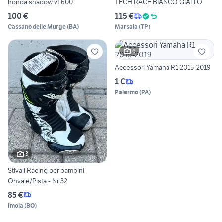
honda shadow vt 600
TECH RACE BIANCO GIALLO
100 €
115 €
Cassano delle Murge
(
BA
)
Marsala
(
TP
)
6
Accessori Yamaha R1 2015-2019
1 €
Palermo
(
PA
)
3
Stivali Racing per bambini
Ohvale/Pista - Nr 32
85 €
Imola
(
BO
)