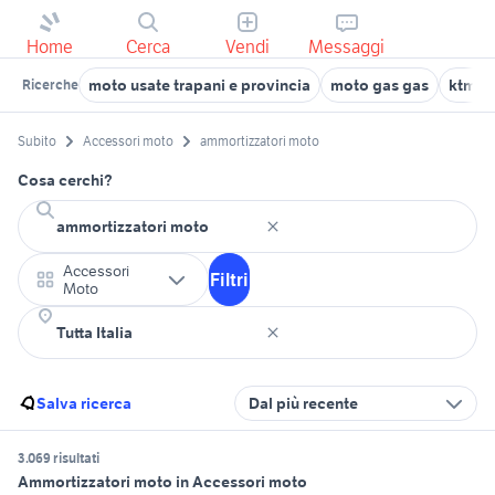
Home
Cerca
Vendi
Messaggi
moto usate trapani e provincia
moto gas gas
ktm 1
Ricerche
Subito
Accessori moto
ammortizzatori moto
Cosa cerchi?
Accessori
Filtri
Moto
Salva ricerca
Dal più recente
3.069 risultati
Ammortizzatori moto in Accessori moto