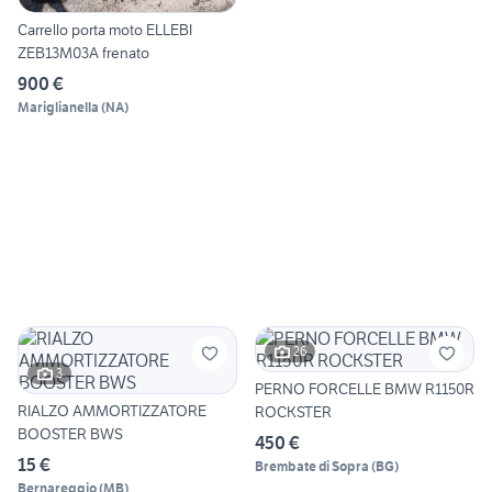
Carrello porta moto ELLEBI
ZEB13M03A frenato
900 €
Mariglianella
(
NA
)
26
3
PERNO FORCELLE BMW R1150R
RIALZO AMMORTIZZATORE
ROCKSTER
BOOSTER BWS
450 €
15 €
Brembate di Sopra
(
BG
)
Bernareggio
(
MB
)