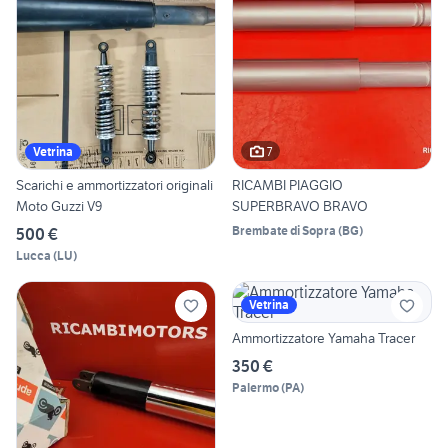
7
Vetrina
Scarichi e ammortizzatori originali
RICAMBI PIAGGIO
Moto Guzzi V9
SUPERBRAVO BRAVO
Brembate di Sopra
(
BG
)
500 €
Lucca
(
LU
)
Vetrina
Ammortizzatore Yamaha Tracer
350 €
Palermo
(
PA
)