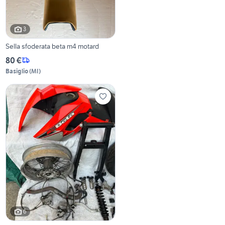
3
Sella sfoderata beta m4 motard
80 €
Basiglio
(
MI
)
6