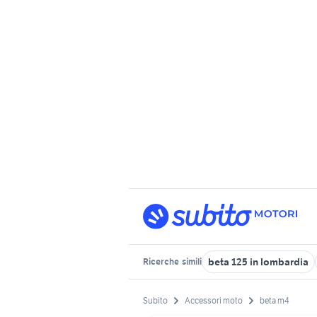
beta 125 in lombardia
Ricerche
simili
Subito
Accessori moto
beta m4