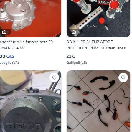
2
30
arter centrali e frizione beta 50
DB KILLER SILENZIATORE
uovi RK6 e M4
RIDUTTORE RUMOR TizianCross
00 €
21 €
uveglio
(
VA
)
Gallipoli
(
LE
)