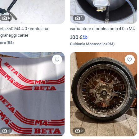
4
3
eta 350 M4 4.0 : centralina
carburatore e bobina beta 4.0 o M4
ngranaggi carter
100 €
lero
(
BS
)
Guidonia Montecelio
(
RM
)
4
5