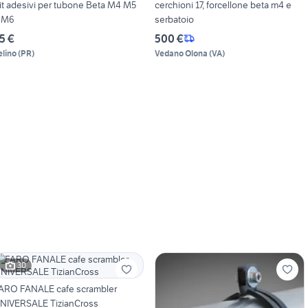
it adesivi per tubone Beta M4 M5
cerchioni 17, forcellone beta m4 e
 M6
serbatoio
5 €
500 €
elino
(
PR
)
Vedano Olona
(
VA
)
30
ARO FANALE cafe scrambler
NIVERSALE TizianCross