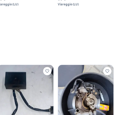
iareggio
(
LU
)
Viareggio
(
LU
)