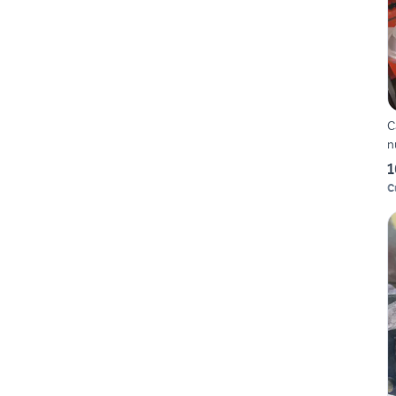
C
n
1
C