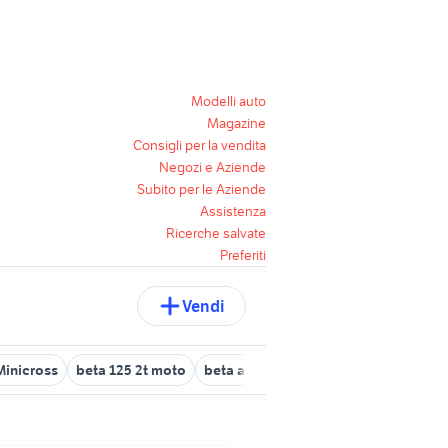
Modelli auto
Magazine
Consigli per la vendita
Negozi e Aziende
Subito per le Aziende
Assistenza
Ricerche salvate
Preferiti
Vendi
Minicross
beta 125 2t moto
beta alp 200 usata piemonte
beta 