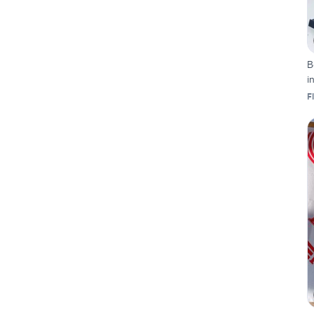
B
i
F