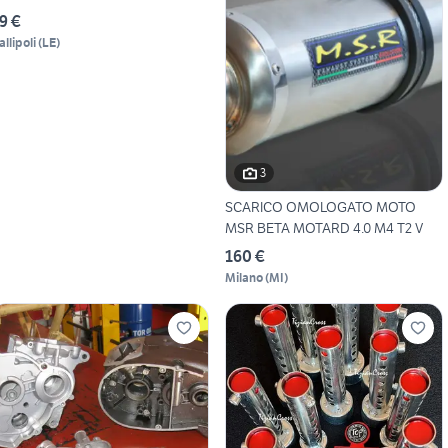
9 €
allipoli
(
LE
)
3
SCARICO OMOLOGATO MOTO
MSR BETA MOTARD 4.0 M4 T2 V
160 €
Milano
(
MI
)