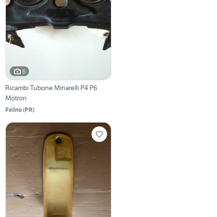
6
Ricambi Tubone Minarelli P4 P6
Motron
Felino
(
PR
)