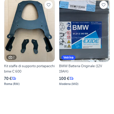
2
Vetrina
Kit staffe di supporto portapacchi
BMW Batteria Originale (12V
bmw C 600
19AH)
70 €
100 €
Roma
(
RM
)
Modena
(
MO
)