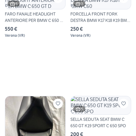
6
3
FARO FANALE HEADLIGHT
FORCELLA FRONT FORK
ANTERIORE PER BMW C 650 GT
DESTRA BMW K17 K18 K19 BMW
D
C60
550 €
250 €
Verona
(
VR
)
Verona
(
VR
)
5
SELLA SEDUTA SEAT BMW C
650 GT K19 SPORT C 650 SPO
200 €