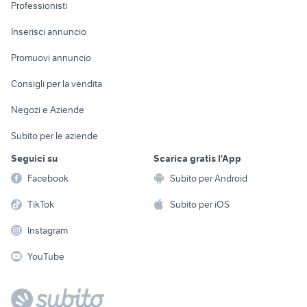
Informatica
Animali
Professionisti
Arredamento e
Console e
Accessori per
Casalinghi
Inserisci annuncio
Videogiochi
animali
Elettrodomestici
Promuovi annuncio
Audio/Video
Musica e Film
Giardino e Fai da te
Consigli per la vendita
Fotografia
Libri e Riviste
Abbigliamento e
Negozi e Aziende
Telefonia
Strumenti Musicali
Accessori
Subito per le aziende
Sports
Tutto per i bambini
Seguici su
Scarica gratis l'App
Biciclette
Facebook
Subito per Android
Collezionismo
TikTok
Subito per iOS
Instagram
YouTube