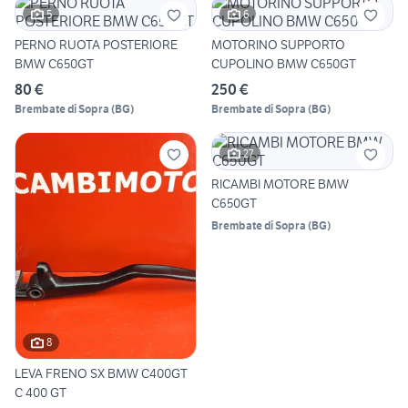
5
6
PERNO RUOTA POSTERIORE
MOTORINO SUPPORTO
BMW C650GT
CUPOLINO BMW C650GT
80 €
250 €
Brembate di Sopra
(
BG
)
Brembate di Sopra
(
BG
)
27
RICAMBI MOTORE BMW
C650GT
Brembate di Sopra
(
BG
)
8
LEVA FRENO SX BMW C400GT
C 400 GT