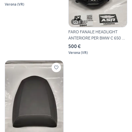
Verona
(
VR
)
6
FARO FANALE HEADLIGHT
ANTERIORE PER BMW C 650 GT
D
500 €
Verona
(
VR
)