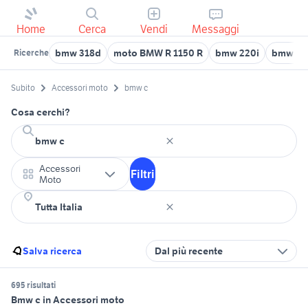
Home
Cerca
Vendi
Messaggi
bmw 318d
moto BMW R 1150 R
bmw 220i
bmw 20
Ricerche
Subito
Accessori moto
bmw c
Cosa cerchi?
Accessori
Filtri
Moto
Salva ricerca
Dal più recente
695 risultati
Bmw c in Accessori moto