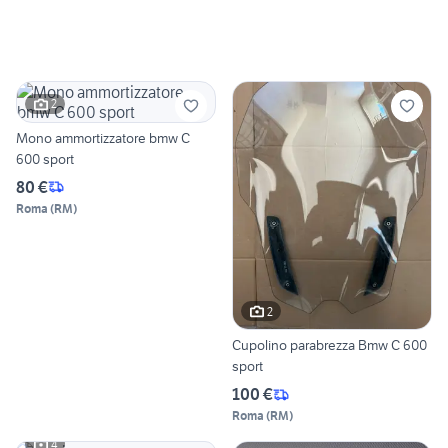
2
Mono ammortizzatore bmw C
600 sport
80 €
Roma
(
RM
)
2
Cupolino parabrezza Bmw C 600
sport
100 €
Roma
(
RM
)
4