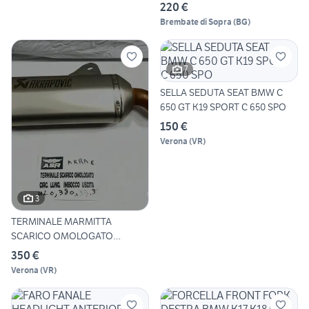
220 €
Brembate di Sopra
(
BG
)
7
SELLA SEDUTA SEAT BMW C
650 GT K19 SPORT C 650 SPO
150 €
Verona
(
VR
)
3
TERMINALE MARMITTA
SCARICO OMOLOGATO
AKRAPOVIC BMW
350 €
Verona
(
VR
)