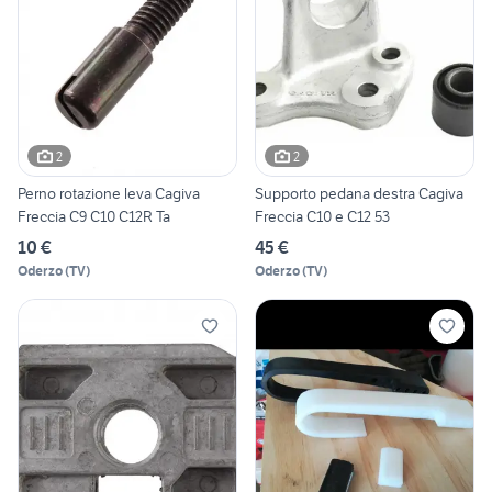
2
2
Perno rotazione leva Cagiva
Supporto pedana destra Cagiva
Freccia C9 C10 C12R Ta
Freccia C10 e C12 53
10 €
45 €
Oderzo
(
TV
)
Oderzo
(
TV
)