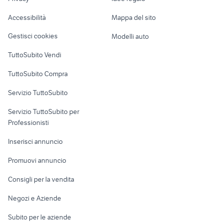
Garage e box
yamaha x-max 400
motorino 50 usato napoli
Caravan e Camper
Accessibilità
Mappa del sito
Loft, mansarde e
Veicoli commerciali
altro
Gestisci cookies
Modelli auto
Case vacanza
TuttoSubito Vendi
Uffici e Locali
TuttoSubito Compra
commerciali
Servizio TuttoSubito
elettronica
per la casa e la
sports e hobby
Servizio TuttoSubito per
persona
Informatica
Animali
Professionisti
Arredamento e
Console e
Accessori per
Casalinghi
Inserisci annuncio
Videogiochi
animali
Elettrodomestici
Promuovi annuncio
Audio/Video
Musica e Film
Giardino e Fai da te
Consigli per la vendita
Fotografia
Libri e Riviste
Abbigliamento e
Negozi e Aziende
Telefonia
Strumenti Musicali
Accessori
Subito per le aziende
Sports