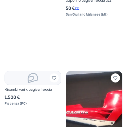
cupolino cagiva freccia c12
50 €
San Giuliano Milanese
(
MI
)
Ricambi vari x cagiva freccia
1.500 €
Piacenza
(
PC
)