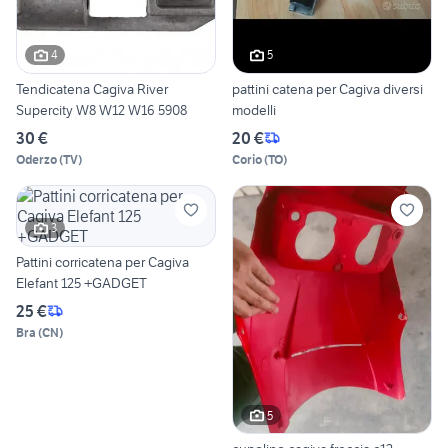
4
5
Tendicatena Cagiva River
pattini catena per Cagiva diversi
Supercity W8 W12 W16 5908
modelli
30 €
20 €
Oderzo
(
TV
)
Corio
(
TO
)
3
Pattini corricatena per Cagiva
Elefant 125 +GADGET
25 €
Bra
(
CN
)
5