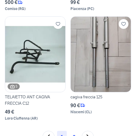
500 €
99 €
Comiso
(
RG
)
Piacenza
(
PC
)
5
TELAIETTO ANT CAGIVA
cagiva freccia 125
FRECCIA C12
90 €
49 €
Niscemi
(
CL
)
Loro Ciuffenna
(
AR
)