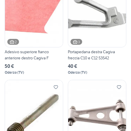
2
3
Adesivo superiore fianco
Portapedana destra Cagiva
anteriore destro Cagiva F
freccia C10 e C12 53542
50 €
40 €
Oderzo
(
TV
)
Oderzo
(
TV
)