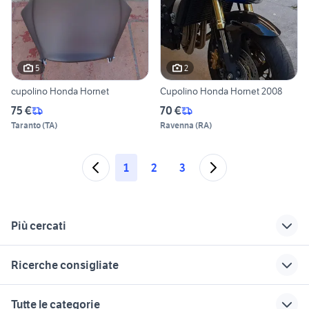
5
2
cupolino Honda Hornet
Cupolino Honda Hornet 2008
75 €
70 €
Taranto
(
TA
)
Ravenna
(
RA
)
1
2
3
Più cercati
Correlati
Richerche simili
Suggerimenti
Ricerche consigliate
trattorini honda
cupolino honda
honda hornet 600
transalp 600 moto
moto usate monza
yamaha mt 03
honda 250
ktm 690 usato
Tutte le categorie
honda hornet 2004