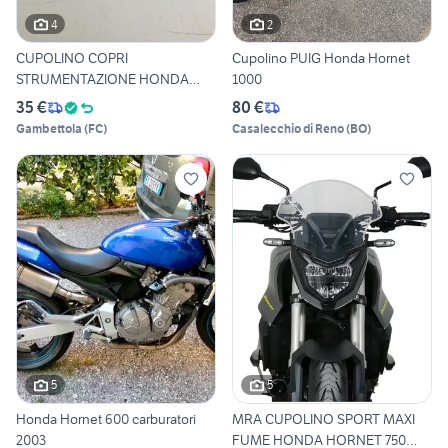
4
2
CUPOLINO COPRI
Cupolino PUIG Honda Hornet
STRUMENTAZIONE HONDA
1000
HORNET BIANCO
35 €
80 €
Gambettola
(
FC
)
Casalecchio di Reno
(
BO
)
5
5
Honda Hornet 600 carburatori
MRA CUPOLINO SPORT MAXI
2003
FUME HONDA HORNET 750