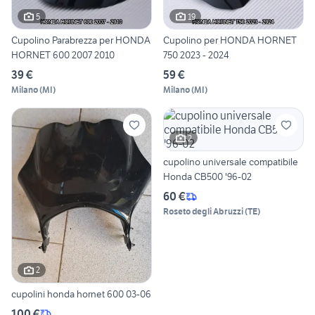
5
19
Cupolino Parabrezza per HONDA
Cupolino per HONDA HORNET
HORNET 600 2007 2010
750 2023 - 2024
39 €
59 €
Milano
(
MI
)
Milano
(
MI
)
2
cupolino universale compatibile
Honda CB500 '96-02
60 €
Roseto degli Abruzzi
(
TE
)
2
cupolini honda hornet 600 03-06
100 €