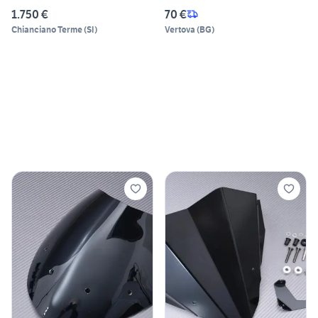
2023
1.750 €
70 €
Chianciano Terme
(
SI
)
Vertova
(
BG
)