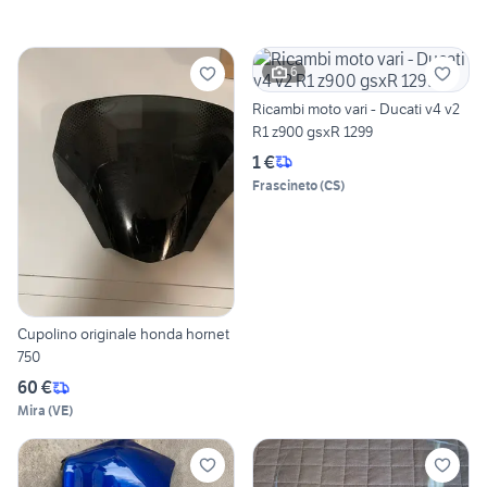
6
Ricambi moto vari - Ducati v4 v2
R1 z900 gsxR 1299
1 €
Frascineto
(
CS
)
Cupolino originale honda hornet
750
60 €
Mira
(
VE
)