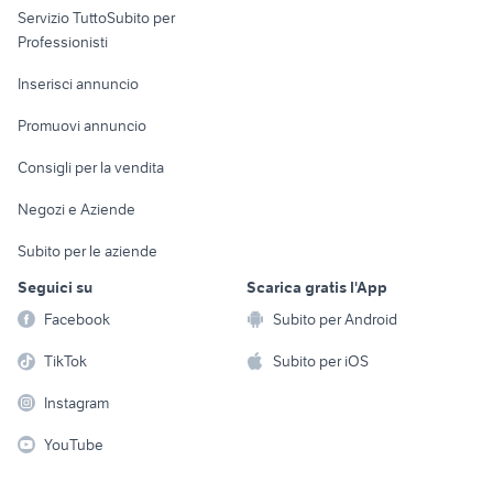
Servizio TuttoSubito per
persona
Informatica
Animali
Professionisti
Arredamento e
Console e
Accessori per
Casalinghi
Inserisci annuncio
Videogiochi
animali
Elettrodomestici
Promuovi annuncio
Audio/Video
Musica e Film
Giardino e Fai da te
Consigli per la vendita
Fotografia
Libri e Riviste
Abbigliamento e
Negozi e Aziende
Telefonia
Strumenti Musicali
Accessori
Subito per le aziende
Sports
Tutto per i bambini
Seguici su
Scarica gratis l'App
Biciclette
Facebook
Subito per Android
Collezionismo
TikTok
Subito per iOS
Instagram
YouTube