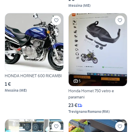
Messina
(
ME
)
HONDA HORNET 600 RICAMBI
5
1 €
Messina
(
ME
)
Honda Hornet 750 vetro e
paramani
23 €
Trevignano Romano
(
RM
)