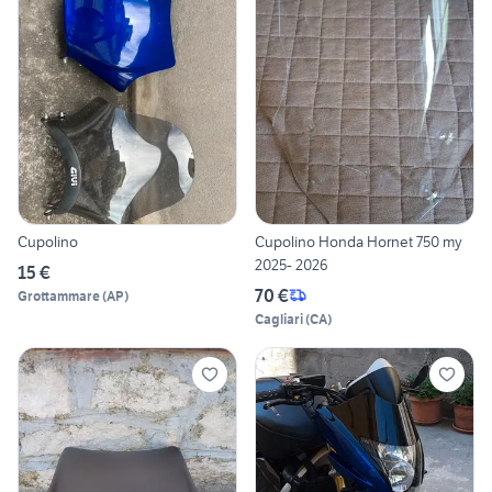
Cupolino
Cupolino Honda Hornet 750 my
2025- 2026
15 €
70 €
Grottammare
(
AP
)
Cagliari
(
CA
)