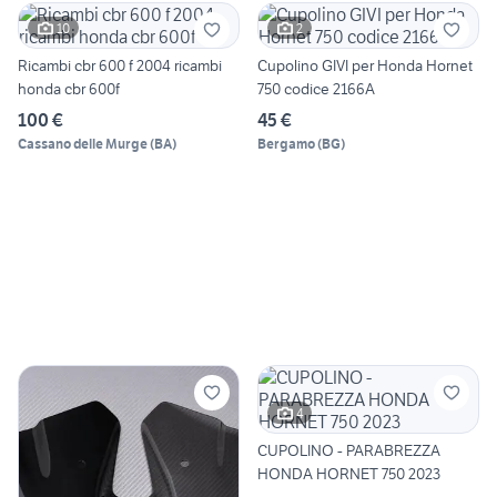
10
2
Ricambi cbr 600 f 2004 ricambi
Cupolino GIVI per Honda Hornet
honda cbr 600f
750 codice 2166A
100 €
45 €
Cassano delle Murge
(
BA
)
Bergamo
(
BG
)
4
CUPOLINO - PARABREZZA
HONDA HORNET 750 2023