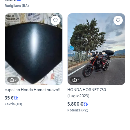
Rutigliano
(
BA
)
2
5
cupolino Honda Hornet nuovo!!!
HONDA HORNET 750.
(Luglio2023)
35 €
5.800 €
Favria
(
TO
)
Potenza
(
PZ
)