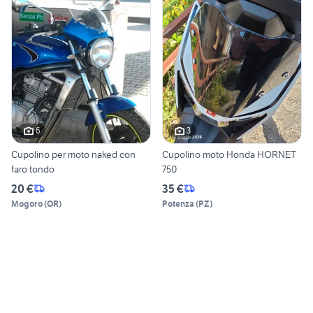
6
3
Cupolino per moto naked con
Cupolino moto Honda HORNET
faro tondo
750
20 €
35 €
Mogoro
(
OR
)
Potenza
(
PZ
)