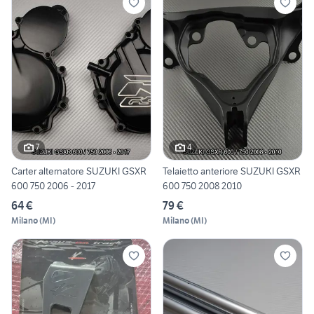
7
4
Carter alternatore SUZUKI GSXR
Telaietto anteriore SUZUKI GSXR
600 750 2006 - 2017
600 750 2008 2010
64 €
79 €
Milano
(
MI
)
Milano
(
MI
)