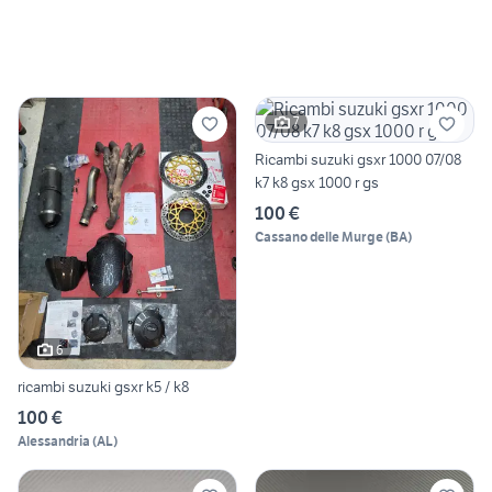
7
Ricambi suzuki gsxr 1000 07/08
k7 k8 gsx 1000 r gs
100 €
Cassano delle Murge
(
BA
)
6
ricambi suzuki gsxr k5 / k8
100 €
Alessandria
(
AL
)