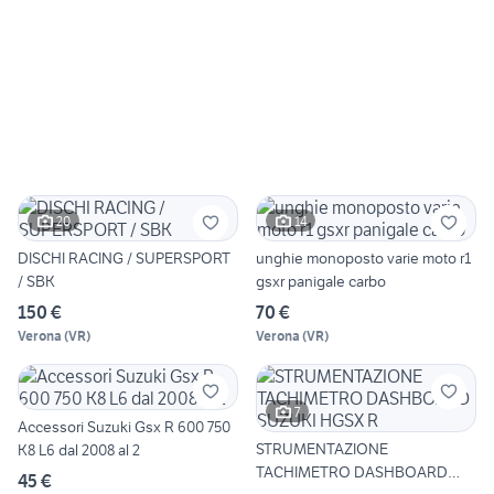
20
14
DISCHI RACING / SUPERSPORT
unghie monoposto varie moto r1
/ SBK
gsxr panigale carbo
150 €
70 €
Verona
(
VR
)
Verona
(
VR
)
7
Accessori Suzuki Gsx R 600 750
STRUMENTAZIONE
K8 L6 dal 2008 al 2
TACHIMETRO DASHBOARD
45 €