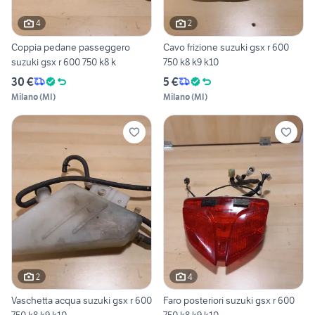
4
2
Coppia pedane passeggero
Cavo frizione suzuki gsx r 600
suzuki gsx r 600 750 k8 k
750 k8 k9 k10
30 €
5 €
Milano
(
MI
)
Milano
(
MI
)
2
4
Vaschetta acqua suzuki gsx r 600
Faro posteriori suzuki gsx r 600