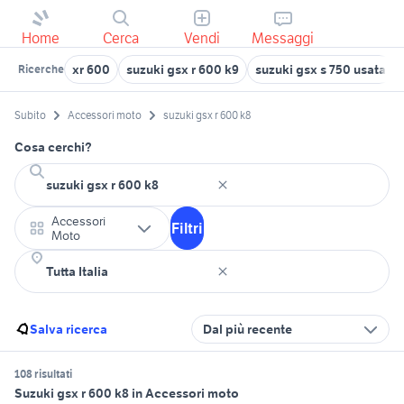
Home
Cerca
Vendi
Messaggi
xr 600
suzuki gsx r 600 k9
suzuki gsx s 750 usata
Ricerche
Subito
Accessori moto
suzuki gsx r 600 k8
Cosa cerchi?
Accessori
Filtri
Moto
Salva ricerca
Dal più recente
108 risultati
Suzuki gsx r 600 k8 in Accessori moto