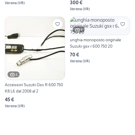
SUZUKI HGSX R
300 €
Verona
(
VR
)
Verona
(
VR
)
4
unghia monoposto originale
Suzuki gsx r 600 750 20
70 €
Verona
(
VR
)
4
Accessori Suzuki Gsx R 600 750
K8 L6 dal 2008 al 2
45 €
Verona
(
VR
)