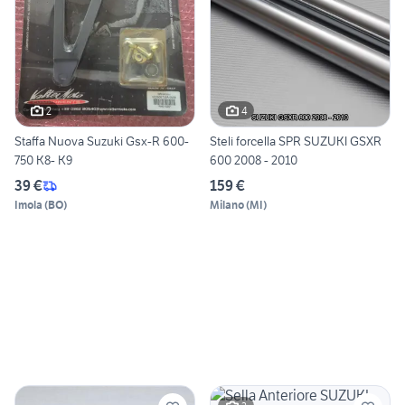
2
4
Staffa Nuova Suzuki Gsx-R 600-
Steli forcella SPR SUZUKI GSXR
750 K8- K9
600 2008 - 2010
39 €
159 €
Imola
(
BO
)
Milano
(
MI
)