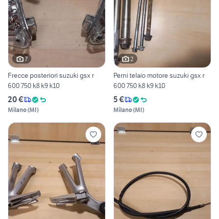
7
2
Frecce posteriori suzuki gsx r
Perni telaio motore suzuki gsx r
600 750 k8 k9 k10
600 750 k8 k9 k10
20 €
5 €
Milano
(
MI
)
Milano
(
MI
)