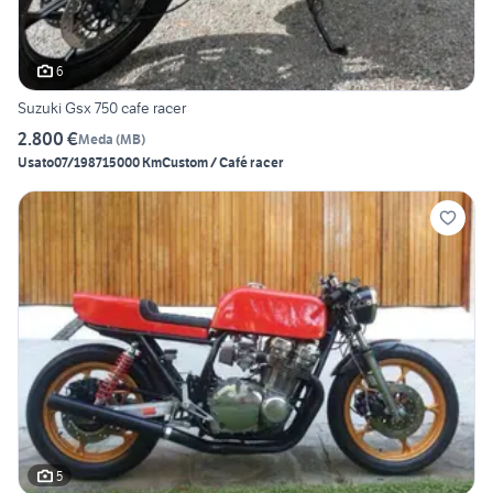
6
Suzuki Gsx 750 cafe racer
2.800 €
Meda
(
MB
)
Usato
07/1987
15000 Km
Custom / Café racer
5