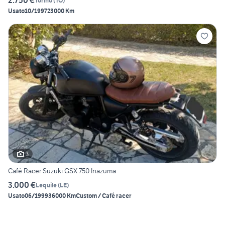
2.750 €
Torino
(
TO
)
Usato
10/1997
23000 Km
3
Cafè Racer Suzuki GSX 750 Inazuma
3.000 €
Lequile
(
LE
)
Usato
06/1999
36000 Km
Custom / Café racer