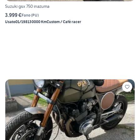
Suzuki gsx 750 inazuma
3.999 €
Fano
(
PU
)
Usato
01/1981
30000 Km
Custom / Café racer