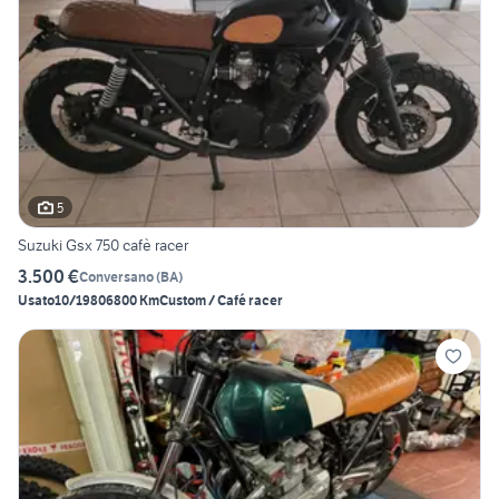
5
Suzuki Gsx 750 cafè racer
3.500 €
Conversano
(
BA
)
Usato
10/1980
6800 Km
Custom / Café racer