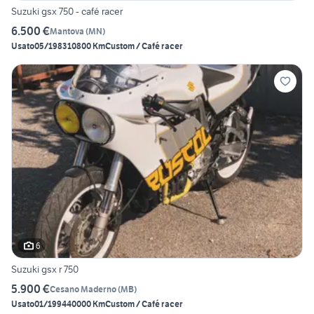
Suzuki gsx 750 - café racer
6.500 €
Mantova
(
MN
)
Usato
05/1983
10800 Km
Custom / Café racer
6
Suzuki gsx r 750
5.900 €
Cesano Maderno
(
MB
)
Usato
01/1994
40000 Km
Custom / Café racer