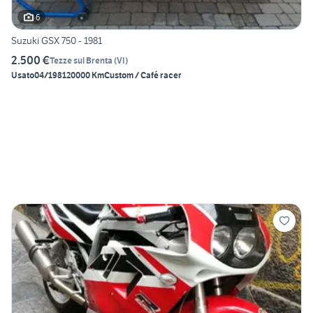
6
Suzuki GSX 750 - 1981
2.500 €
Tezze sul Brenta
(
VI
)
Usato
04/1981
20000 Km
Custom / Café racer