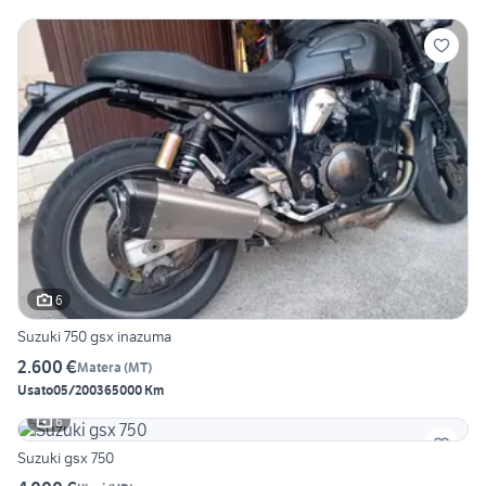
6
Suzuki 750 gsx inazuma
2.600 €
Matera
(
MT
)
Usato
05/2003
65000 Km
6
Suzuki gsx 750