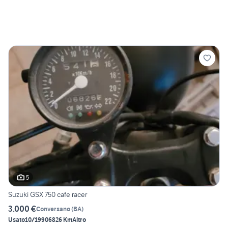
5
Suzuki GSX 750 cafe racer
3.000 €
Conversano
(
BA
)
Usato
10/1990
6826 Km
Altro