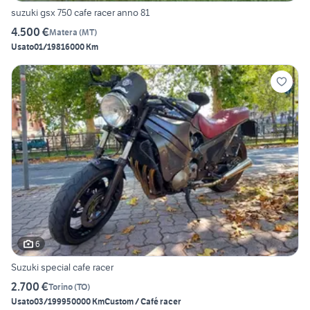
suzuki gsx 750 cafe racer anno 81
4.500 €
Matera
(
MT
)
Usato
01/1981
6000 Km
6
Suzuki special cafe racer
2.700 €
Torino
(
TO
)
Usato
03/1999
50000 Km
Custom / Café racer