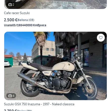
2
Cafe racer Suzuki
2.500 €
Bellona
(
CE
)
Usato
03/1984
40000 Km
Epoca
4
Suzuki GSX 750 Inazuma - 1997 - Naked classica