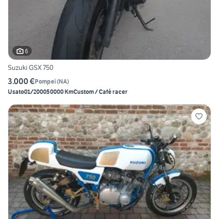
6
Suzuki GSX 750
3.000 €
Pompei
(
NA
)
Usato
01/2000
50000 Km
Custom / Café racer