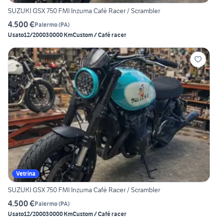
SUZUKI GSX 750 FMI Inzuma Cafè Racer / Scrambler
4.500 €
Palermo
(
PA
)
Usato
12/2000
30000 Km
Custom / Café racer
Vetrina
SUZUKI GSX 750 FMI Inzuma Cafè Racer / Scrambler
4.500 €
Palermo
(
PA
)
Usato
12/2000
30000 Km
Custom / Café racer