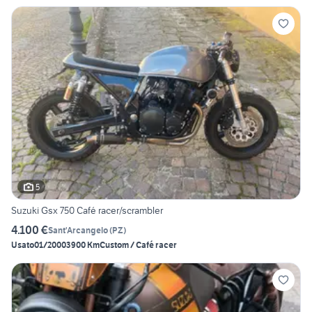
5
Suzuki Gsx 750 Café racer/scrambler
4.100 €
Sant'Arcangelo
(
PZ
)
Usato
01/2000
3900 Km
Custom / Café racer