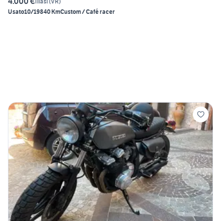
4.000 €
Illasi
(
VR
)
Usato
10/1984
0 Km
Custom / Café racer