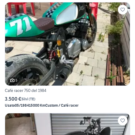
5
Cafè racer 750 del 1984
3.500 €
Silvi
(
TE
)
Usato
05/1984
15000 Km
Custom / Café racer