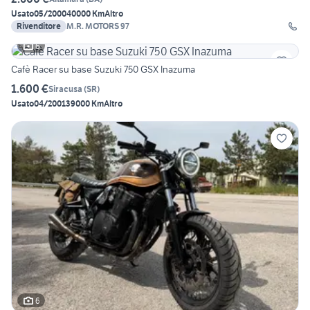
Usato
05/2000
40000 Km
Altro
Rivenditore
M.R. MOTORS 97
6
Cafè Racer su base Suzuki 750 GSX Inazuma
1.600 €
Siracusa
(
SR
)
Usato
04/2001
39000 Km
Altro
6