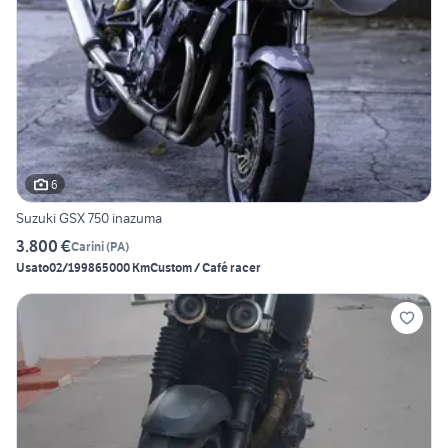
6
Suzuki GSX 750 inazuma
3.800 €
Carini
(
PA
)
Usato
02/1998
65000 Km
Custom / Café racer