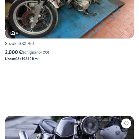
4
Suzuki GSX 750
2.000 €
Schignano
(
CO
)
Usato
03/1981
2 Km