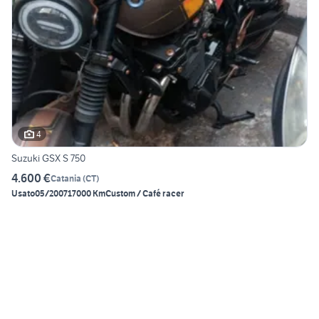
4
Suzuki GSX S 750
4.600 €
Catania
(
CT
)
Usato
05/2007
17000 Km
Custom / Café racer