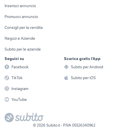
Console e
Accessori per
Casalinghi
Inserisci annuncio
Videogiochi
animali
Elettrodomestici
Promuovi annuncio
Audio/Video
Musica e Film
Giardino e Fai da te
Consigli per la vendita
Fotografia
Libri e Riviste
Abbigliamento e
Negozi e Aziende
Telefonia
Strumenti Musicali
Accessori
Subito per le aziende
Sports
Tutto per i bambini
Seguici su
Scarica gratis l'App
Biciclette
Facebook
Subito per Android
Collezionismo
TikTok
Subito per iOS
Instagram
YouTube
©
2026
Subito.it - P.IVA 05526340962