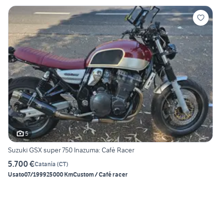
5
Suzuki GSX super 750 Inazuma: Cafè Racer
5.700 €
Catania
(
CT
)
Usato
07/1999
25000 Km
Custom / Café racer