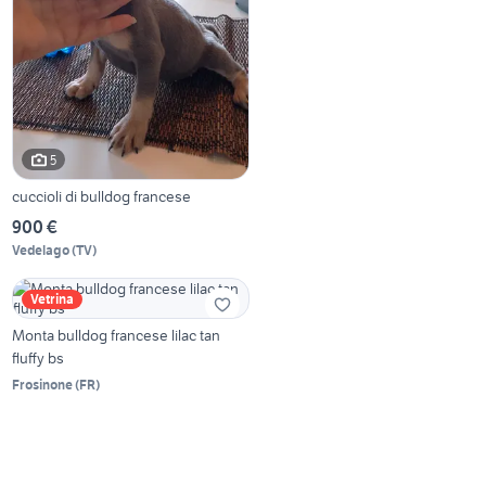
5
cuccioli di bulldog francese
900 €
Vedelago
(
TV
)
Vetrina
Monta bulldog francese lilac tan
fluffy bs
Frosinone
(
FR
)