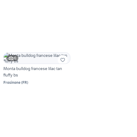
6
Monta bulldog francese lilac tan
fluffy bs
Frosinone
(
FR
)