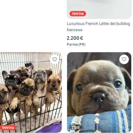
Vetrina
Luxurious French Lélite del bulldog
francese
2.200 €
Parma
(
PR
)
4
Vetrina