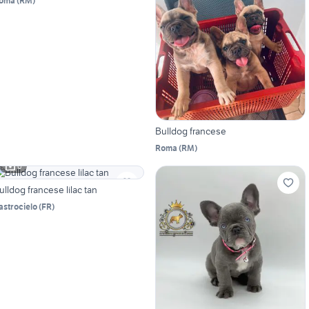
oma
(
RM
)
Bulldog francese
Roma
(
RM
)
6
ulldog francese lilac tan
astrocielo
(
FR
)