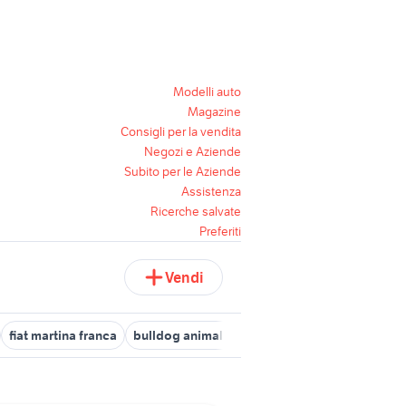
Modelli auto
Magazine
Consigli per la vendita
Negozi e Aziende
Subito per le Aziende
Assistenza
Ricerche salvate
Preferiti
Vendi
fiat martina franca
bulldog animali Emilia Romagna
bulldog fr