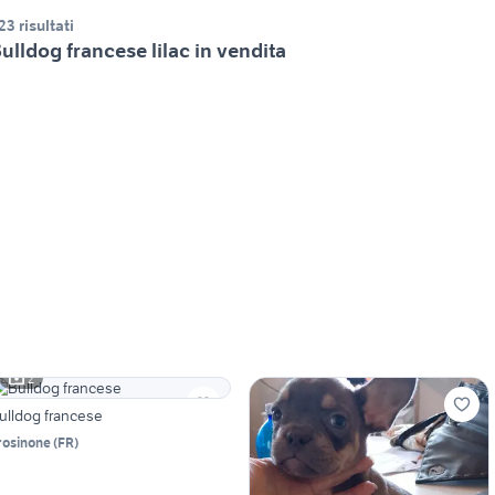
23 risultati
ulldog francese lilac in vendita
2
ulldog francese
rosinone
(
FR
)