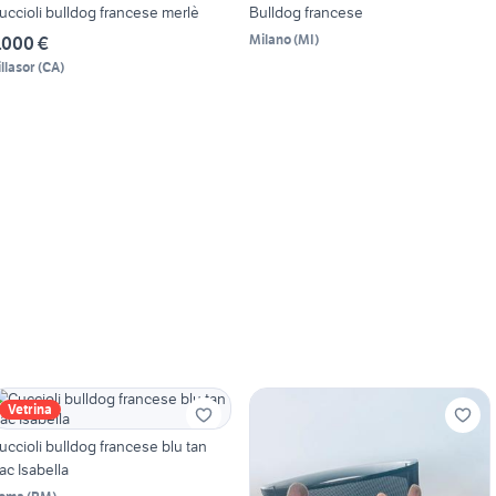
uccioli bulldog francese merlè
Bulldog francese
Milano
(
MI
)
.000 €
illasor
(
CA
)
Vetrina
uccioli bulldog francese blu tan
ilac Isabella