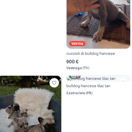
Vetrina
cuccioli di bulldog francese
900 €
Vedelago
(
TV
)
6
bulldog francese lilac tan
Castrocielo
(
FR
)