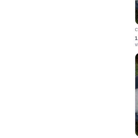
C
1
V