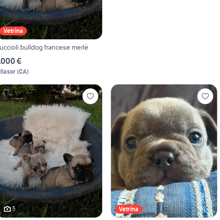
Vetrina
uccioli bulldog francese merlè
.000 €
illasor
(
CA
)
5
Vetrina