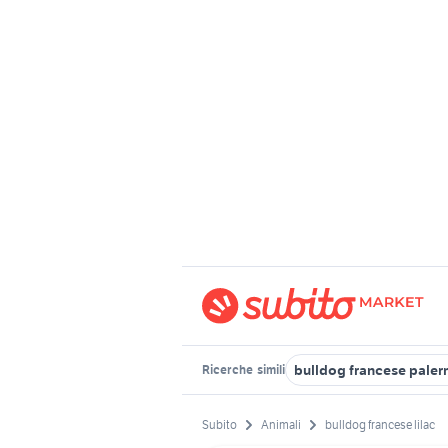
bulldog francese pale
Ricerche
simili
Subito
Animali
bulldog francese lilac