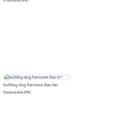
Frosinone
(
FR
)
bulldog dog francese lilac tan
Castrocielo
(
FR
)