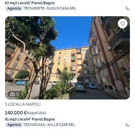
63 mq
3 Locali
1° Piano
1 Bagno
Agenzia
TECNORETE - SUOLO CASA SRL
20
3 LOCALI A NAPOLI
140.000 €
Napoli
(
NA
)
81 mq
3 Locali
4° Piano
1 Bagno
Agenzia
TECNOCASA - MILLE CASE SRL