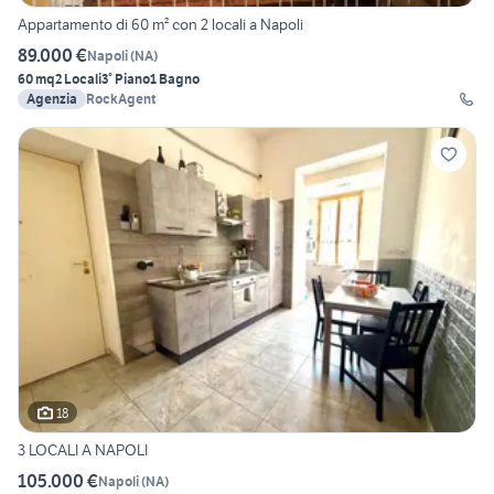
Appartamento di 60 m² con 2 locali a Napoli
89.000 €
Napoli
(
NA
)
60 mq
2 Locali
3° Piano
1 Bagno
Agenzia
RockAgent
18
3 LOCALI A NAPOLI
105.000 €
Napoli
(
NA
)