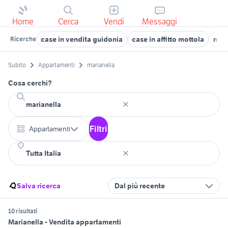
Home
Cerca
Vendi
Messaggi
case in vendita guidonia
case in affitto mottola
mono
Ricerche
Subito
Appartamenti
marianella
Cosa cerchi?
Filtri
Appartamenti
Salva ricerca
Dal più recente
10 risultati
Marianella - Vendita appartamenti