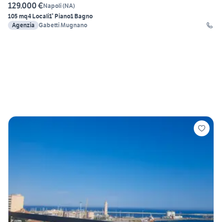
129.000 €
Napoli
(
NA
)
105 mq
4 Locali
1° Piano
1 Bagno
Agenzia
Gabetti Mugnano