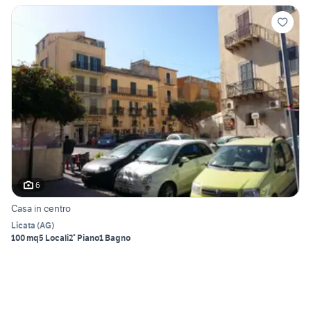
6
Casa in centro
Licata
(
AG
)
100 mq
5 Locali
2° Piano
1 Bagno