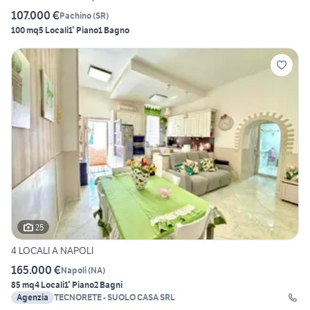
107.000 €
Pachino
(
SR
)
100 mq
5 Locali
1° Piano
1 Bagno
25
4 LOCALI A NAPOLI
165.000 €
Napoli
(
NA
)
85 mq
4 Locali
1° Piano
2 Bagni
Agenzia
TECNORETE - SUOLO CASA SRL