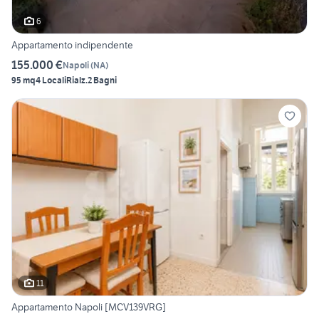
6
Appartamento indipendente
155.000 €
Napoli
(
NA
)
95 mq
4 Locali
Rialz.
2 Bagni
11
Appartamento Napoli [MCV139VRG]