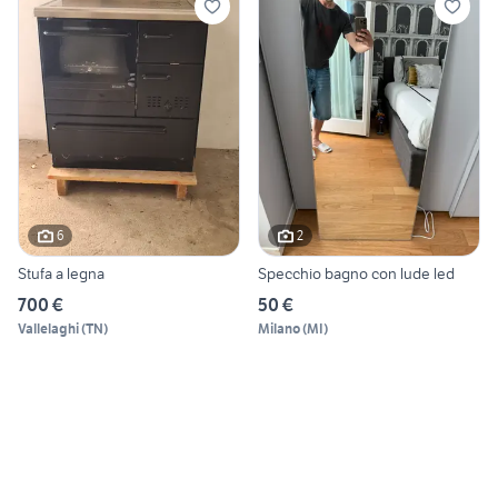
6
2
Stufa a legna
Specchio bagno con lude led
700 €
50 €
Vallelaghi
(
TN
)
Milano
(
MI
)