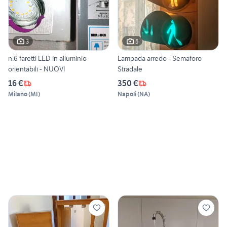
3
5
n.6 faretti LED in alluminio
Lampada arredo - Semaforo
orientabili - NUOVI
Stradale
16 €
350 €
Milano
(
MI
)
Napoli
(
NA
)