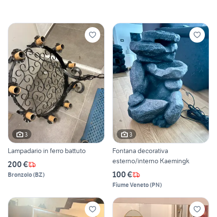
3
3
Lampadario in ferro battuto
Fontana decorativa
esterno/interno Kaemingk
200 €
100 €
Bronzolo
(
BZ
)
Fiume Veneto
(
PN
)