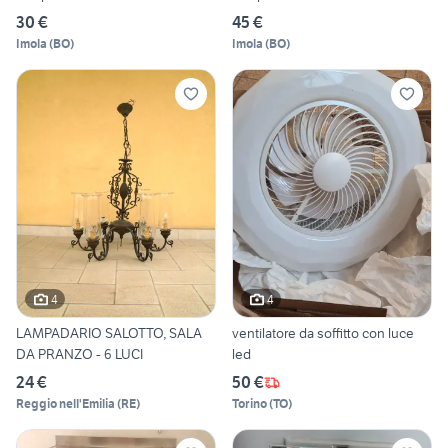
30 €
45 €
Imola
(
BO
)
Imola
(
BO
)
4
4
LAMPADARIO SALOTTO, SALA
ventilatore da soffitto con luce
DA PRANZO - 6 LUCI
led
24 €
50 €
Reggio nell'Emilia
(
RE
)
Torino
(
TO
)