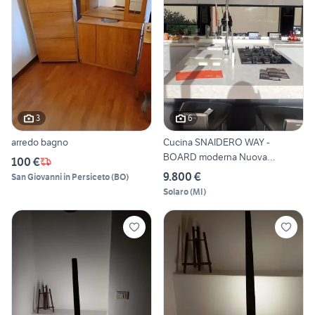
3
6
arredo bagno
Cucina SNAIDERO WAY -
BOARD moderna Nuova
100 €
penisola
9.800 €
San Giovanni in Persiceto
(
BO
)
Solaro
(
MI
)