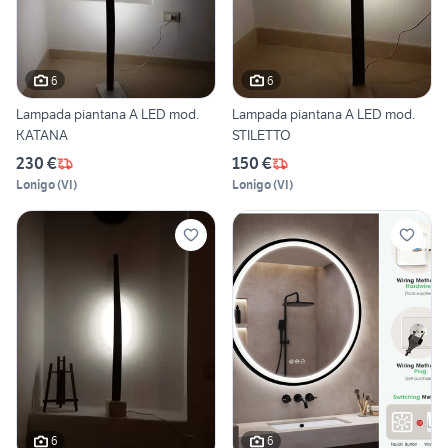
6
6
Lampada piantana A LED mod.
Lampada piantana A LED mod.
KATANA
STILETTO
230 €
150 €
Lonigo
(
VI
)
Lonigo
(
VI
)
6
6