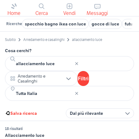
Home
Cerca
Vendi
Messaggi
specchio bagno ikea con luce
gocce di luce
futuro 
Ricerche
Subito
Arredamento e casalinghi
allacciamento luce
Cosa cerchi?
Arredamento e
Filtri
Casalinghi
Salva ricerca
Dal più rilevante
18 risultati
Allacciamento luce