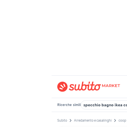
specchio bagno ikea c
Ricerche
simili
Subito
Arredamento e casalinghi
coop 