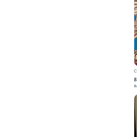
C
8
R