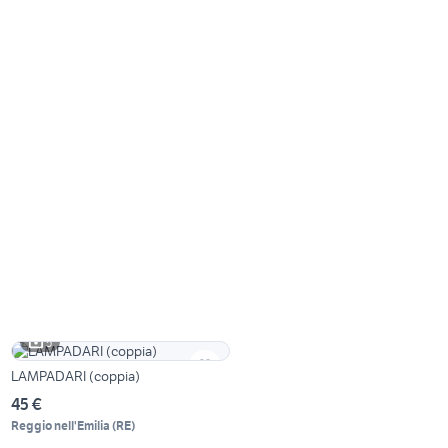
5
LAMPADARI (coppia)
45 €
Reggio nell'Emilia
(
RE
)