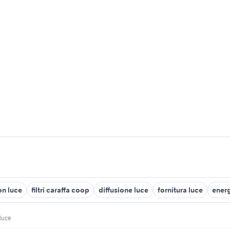
on luce
filtri caraffa coop
diffusione luce
fornitura luce
energ
luce