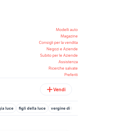
Modelli auto
Magazine
Consigli per la vendita
Negozi e Aziende
Subito per le Aziende
Assistenza
Ricerche salvate
Preferiti
Vendi
ia luce
figli della luce
vergine di luce
borgo luce
luce e luc