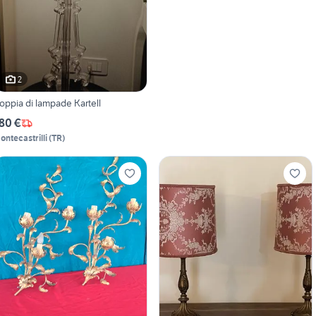
2
oppia di lampade Kartell
80 €
ontecastrilli
(
TR
)