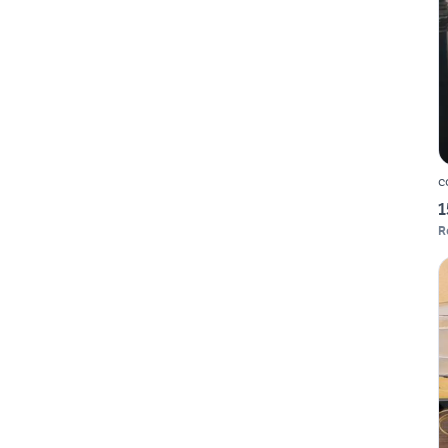
c
1
R