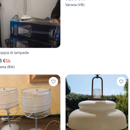
Verona
(
VR
)
oppia di lampade
5 €
oma
(
RM
)