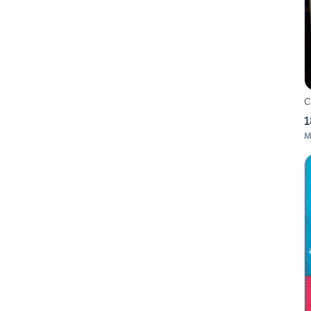
C
1
M