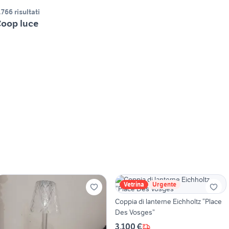
.766 risultati
oop luce
Vetrina
Urgente
Coppia di lanterne Eichholtz “Place
Des Vosges”
3.100 €