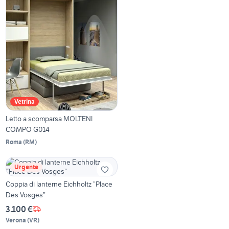
Vetrina
Letto a scomparsa MOLTENI
COMPO G014
Roma
(
RM
)
Urgente
Coppia di lanterne Eichholtz “Place
Des Vosges”
3.100 €
Verona
(
VR
)