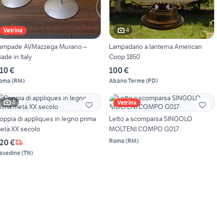
4
Vetrina
ampade AVMazzega Murano –
Lampadario a lanterna American
ade in Italy
Coop 1850
10 €
100 €
oma
(
RM
)
Abano Terme
(
PD
)
6
Vetrina
oppia di appliques in legno prima
Letto a scomparsa SINGOLO
metà XX secolo
MOLTENI COMPO G017
Roma
(
RM
)
20 €
avedine
(
TN
)