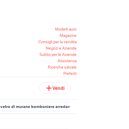
Modelli auto
Magazine
Consigli per la vendita
Negozi e Aziende
Subito per le Aziende
Assistenza
Ricerche salvate
Preferiti
Vendi
vetro di murano bomboniere arredamento
in vetro murano oro a