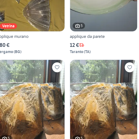
5
Vetrina
pplique murano
applique da parete
80 €
12 €
ergamo
(
BG
)
Taranto
(
TA
)
5
5