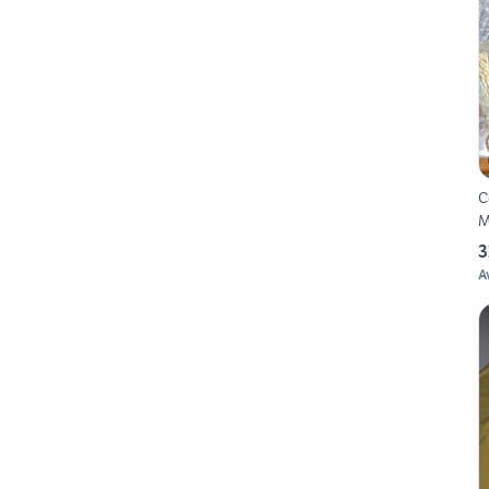
C
M
3
A