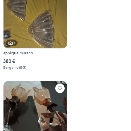
4
applique murano
380 €
Bergamo
(
BG
)