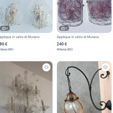
6
5
pplique in vetro di Murano
Applique in vetro di Murano
80 €
240 €
ilano
(
MI
)
Milano
(
MI
)