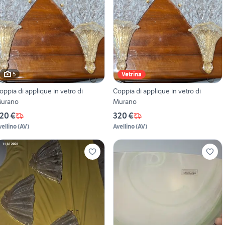
5
Vetrina
oppia di applique in vetro di
Coppia di applique in vetro di
urano
Murano
20 €
320 €
vellino
(
AV
)
Avellino
(
AV
)