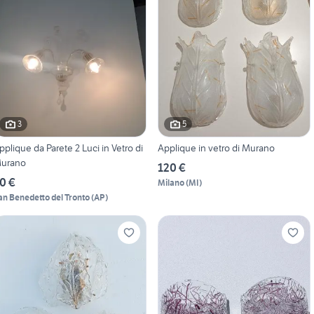
3
5
pplique da Parete 2 Luci in Vetro di
Applique in vetro di Murano
urano
120 €
0 €
Milano
(
MI
)
an Benedetto del Tronto
(
AP
)