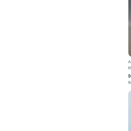
A
M
9
S