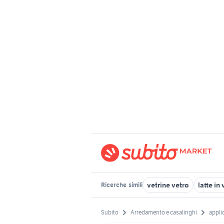
vetrine vetro
latte in
Ricerche
simili
Subito
Arredamento e casalinghi
appli