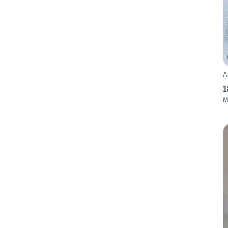
A
1
M