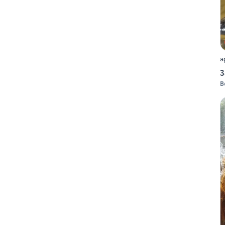
a
3
B