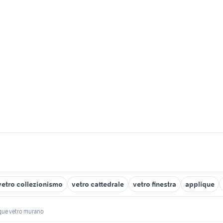
 vetro collezionismo
vetro cattedrale
vetro finestra
applique
que vetro murano