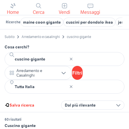
Home
Cerca
Vendi
Messaggi
maine coon gigante
cuscini per dondolo ikea
jerse
Ricerche
Subito
Arredamento e casalinghi
cuscino gigante
Cosa cerchi?
Arredamento e
Filtri
Casalinghi
Salva ricerca
Dal più rilevante
60 risultati
Cuscino gigante