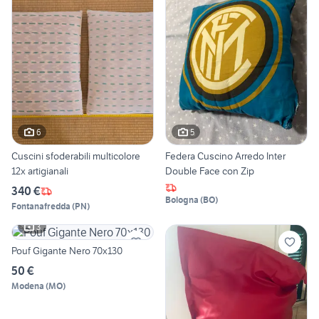
6
5
Cuscini sfoderabili multicolore
Federa Cuscino Arredo Inter
12x artigianali
Double Face con Zip
340 €
Bologna
(
BO
)
Fontanafredda
(
PN
)
3
Pouf Gigante Nero 70x130
50 €
Modena
(
MO
)