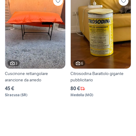
3
6
Cuscinone rettangolare
Citrosodina Barattolo gigante
arancione da arredo
pubblicitario
45 €
80 €
Siracusa
(
SR
)
Medolla
(
MO
)