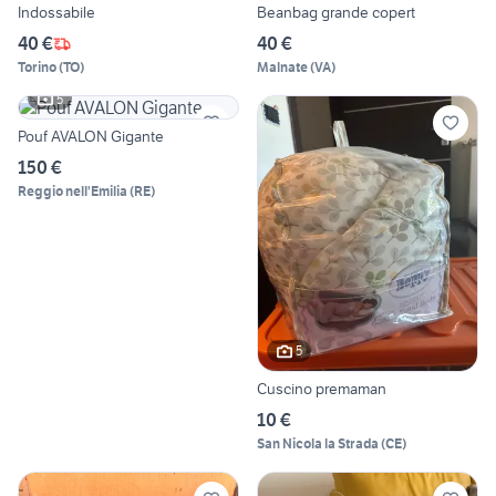
Indossabile
Beanbag grande copert
40 €
40 €
Torino
(
TO
)
Malnate
(
VA
)
5
Pouf AVALON Gigante
150 €
Reggio nell'Emilia
(
RE
)
5
Cuscino premaman
10 €
San Nicola la Strada
(
CE
)