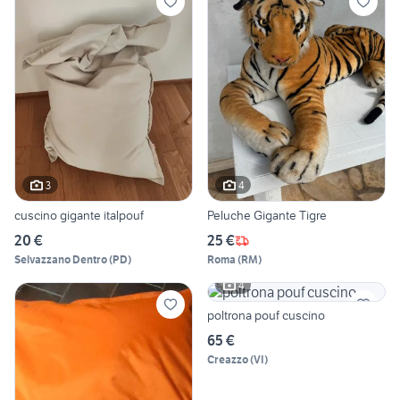
3
4
cuscino gigante italpouf
Peluche Gigante Tigre
20 €
25 €
Selvazzano Dentro
(
PD
)
Roma
(
RM
)
4
poltrona pouf cuscino
65 €
Creazzo
(
VI
)