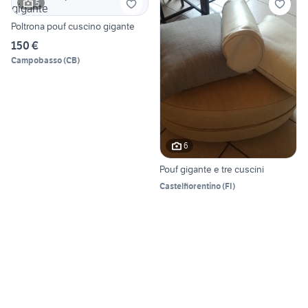
5
Poltrona pouf cuscino gigante
150 €
Campobasso
(
CB
)
6
Pouf gigante e tre cuscini
Castelfiorentino
(
FI
)