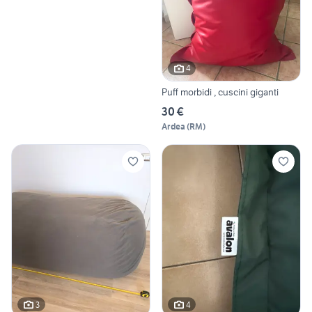
4
Puff morbidi , cuscini giganti
30 €
Ardea
(
RM
)
3
4