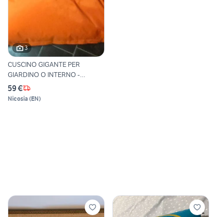
3
CUSCINO GIGANTE PER
GIARDINO O INTERNO -
ARANCIO
59 €
Nicosia
(
EN
)