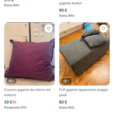
gigante Avalon
Roma
(
RM
)
90 €
Roma
(
RM
)
2
3
Cuscino gigante da interno ed
Puff gigante tappezziere poggia
esterno
piedi
30 €
80 €
Pordenone
(
PN
)
Roma
(
RM
)