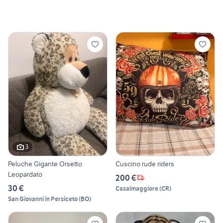
3
Peluche Gigante Orsetto
Cuscino rude riders
Leopardato
200 €
30 €
Casalmaggiore
(
CR
)
San Giovanni in Persiceto
(
BO
)