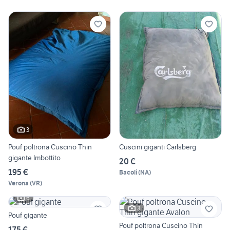
3
Pouf poltrona Cuscino Thin
Cuscini giganti Carlsberg
gigante Imbottito
20 €
195 €
Bacoli
(
NA
)
Verona
(
VR
)
6
3
Pouf gigante
Pouf poltrona Cuscino Thin
175 €