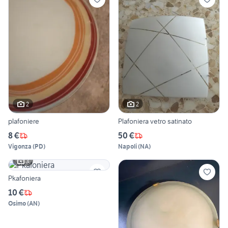
2
2
plafoniere
Plafoniera vetro satinato
8 €
50 €
Vigonza
(
PD
)
Napoli
(
NA
)
3
Pkafoniera
10 €
Osimo
(
AN
)