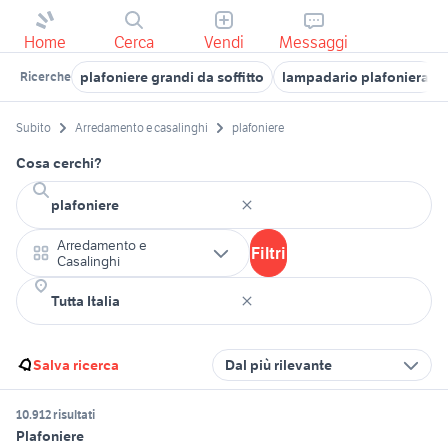
Home
Cerca
Vendi
Messaggi
plafoniere grandi da soffitto
lampadario plafoniera
Ricerche
Subito
Arredamento e casalinghi
plafoniere
Cosa cerchi?
Arredamento e
Filtri
Casalinghi
Salva ricerca
Dal più rilevante
10.912 risultati
Plafoniere