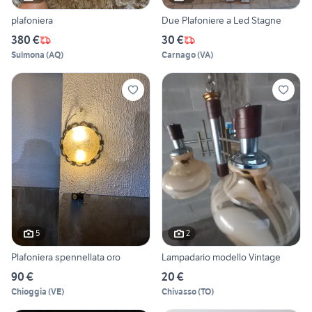
plafoniera
Due Plafoniere a Led Stagne
380 €
30 €
Sulmona
(
AQ
)
Carnago
(
VA
)
5
2
Plafoniera spennellata oro
Lampadario modello Vintage
90 €
20 €
Chioggia
(
VE
)
Chivasso
(
TO
)