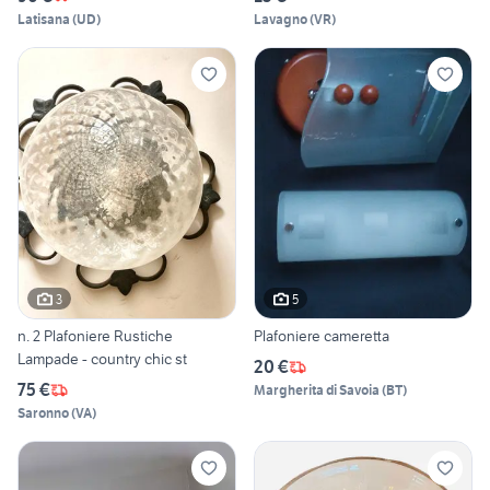
Latisana
(
UD
)
Lavagno
(
VR
)
3
5
n. 2 Plafoniere Rustiche
Plafoniere cameretta
Lampade - country chic st
20 €
75 €
Margherita di Savoia
(
BT
)
Saronno
(
VA
)