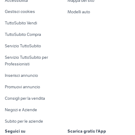
Accessibilità
Mappa del sito
provincia
provincia
Loft, mansarde e
Veicoli commerciali
altro
Gestisci cookies
Modelli auto
Case vacanza
TuttoSubito Vendi
Uffici e Locali
TuttoSubito Compra
commerciali
Servizio TuttoSubito
elettronica
per la casa e la
sports e hobby
Servizio TuttoSubito per
persona
Informatica
Animali
Professionisti
Arredamento e
Console e
Accessori per
Casalinghi
Inserisci annuncio
Videogiochi
animali
Elettrodomestici
Promuovi annuncio
Audio/Video
Musica e Film
Giardino e Fai da te
Consigli per la vendita
Fotografia
Libri e Riviste
Abbigliamento e
Negozi e Aziende
Telefonia
Strumenti Musicali
Accessori
Subito per le aziende
Sports
Tutto per i bambini
Seguici su
Scarica gratis l'App