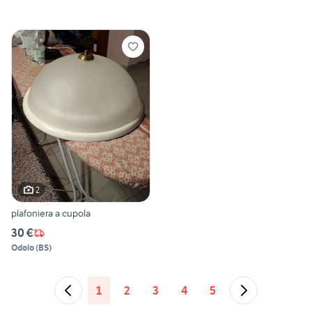
2
plafoniera a cupola
30 €
Odolo
(
BS
)
1
2
3
4
5