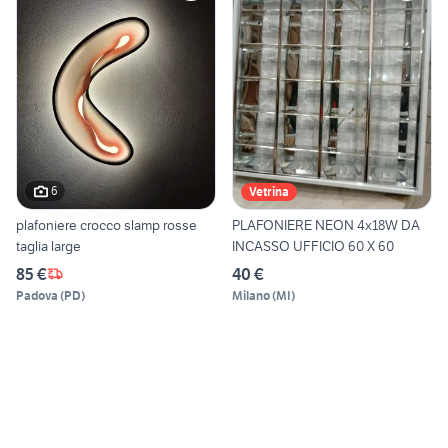
6
Vetrina
plafoniere crocco slamp rosse
PLAFONIERE NEON 4x18W DA
taglia large
INCASSO UFFICIO 60 X 60
85 €
40 €
Padova
(
PD
)
Milano
(
MI
)