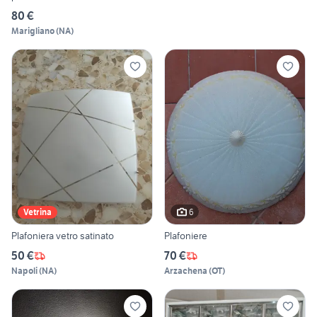
80 €
Marigliano
(
NA
)
6
Vetrina
Plafoniera vetro satinato
Plafoniere
50 €
70 €
Napoli
(
NA
)
Arzachena
(
OT
)