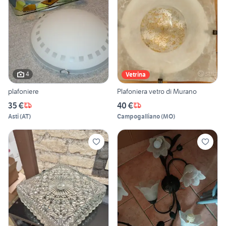
4
Vetrina
plafoniere
Plafoniera vetro di Murano
35 €
40 €
Asti
(
AT
)
Campogalliano
(
MO
)