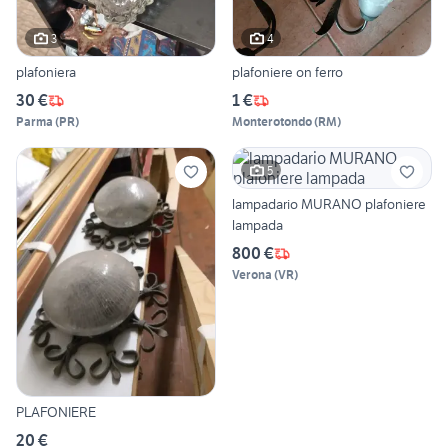
3
4
plafoniera
plafoniere on ferro
30 €
1 €
Parma
(
PR
)
Monterotondo
(
RM
)
5
lampadario MURANO plafoniere
lampada
800 €
Verona
(
VR
)
PLAFONIERE
20 €