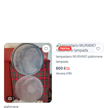
Vetrina
lampadario MURANO plafoniere
lampada
800 €
Verona
(
VR
)
3
plafoniere