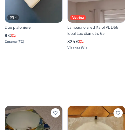
4
Vetrina
Due plafoniere
Lampadrio a led Karol PL D65
Ideal Lux diametro 65
8 €
325 €
Cesena
(
FC
)
Vicenza
(
VI
)