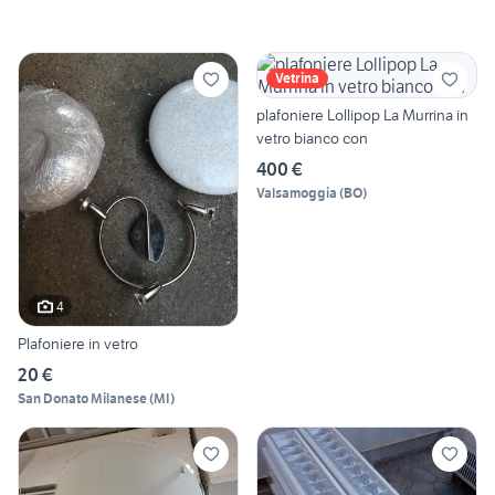
Vetrina
plafoniere Lollipop La Murrina in
vetro bianco con
400 €
Valsamoggia
(
BO
)
4
Plafoniere in vetro
20 €
San Donato Milanese
(
MI
)