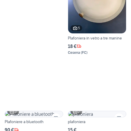
5
Plafoniera in vetro a tre manine
18 €
Cesena
(
FC
)
3
2
Plafoniere a bluetooth
plafoniera
90 €
15 €