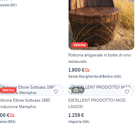
lassio
(
SV
)
Vetrina
Poltrona artigianale in botte di vino
restaurata
1.800 €
Santa Margherita di Belice
(
AG
)
15
Vetrina
oltrone Ettore Sottsass 1980
EXCELLENT PRODOTTO! MOD.
roduzione Memphis
LAGOS!
00 €
1.259 €
oma
(
RM
)
Imperia
(
IM
)