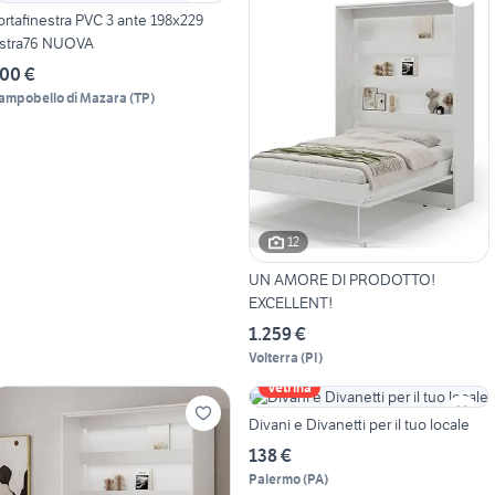
ortafinestra PVC 3 ante 198x229
stra76 NUOVA
00 €
ampobello di Mazara
(
TP
)
12
UN AMORE DI PRODOTTO!
EXCELLENT!
1.259 €
Volterra
(
PI
)
Vetrina
Divani e Divanetti per il tuo locale
138 €
Palermo
(
PA
)