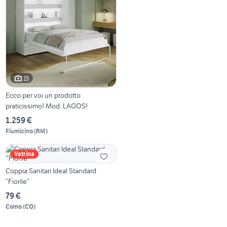
15
Ecco per voi un prodotto
praticissimo! Mod. LAGOS!
1.259 €
Fiumicino
(
RM
)
Vetrina
Coppia Sanitari Ideal Standard
“Fiorile”
79 €
Como
(
CO
)