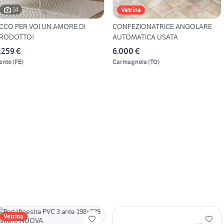
14
Vetrina
CCO PER VOI UN AMORE DI
CONFEZIONATRICE ANGOLARE
RODOTTO!
AUTOMATICA USATA
.259 €
6.000 €
ento
(
FE
)
Carmagnola
(
TO
)
Vetrina