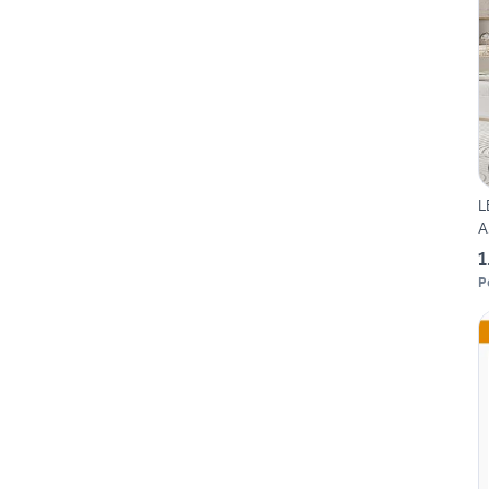
L
A
1
P