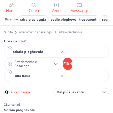
Home
Cerca
Vendi
Messaggi
sdraio spiaggia
sedie pieghevoli trasparenti
seggio
Ricerche
Subito
Arredamento e casalinghi
sdraio pieghevole
Cosa cerchi?
Arredamento e
Filtri
Casalinghi
Salva ricerca
Dal più rilevante
231 risultati
Sdraio pieghevole