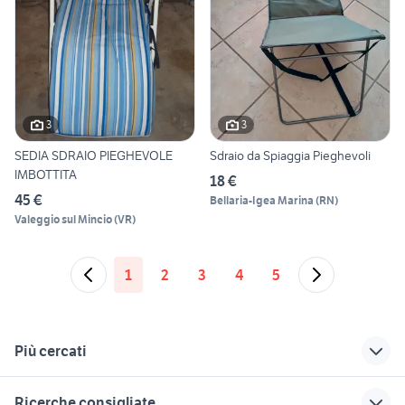
3
3
SEDIA SDRAIO PIEGHEVOLE
Sdraio da Spiaggia Pieghevoli
IMBOTTITA
18 €
45 €
Bellaria-Igea Marina
(
RN
)
Valeggio sul Mincio
(
VR
)
1
2
3
4
5
Più cercati
Correlati
Richerche simili
Suggerimenti
Ricerche consigliate