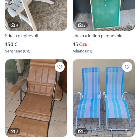
4
2
Sdraio pieghevoli
sdraio a lettino pieghevole
150 €
45 €
Sergnano
(
CR
)
Milano
(
MI
)
3
5