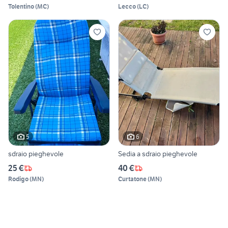
Tolentino
(
MC
)
Lecco
(
LC
)
5
6
sdraio pieghevole
Sedia a sdraio pieghevole
25 €
40 €
Rodigo
(
MN
)
Curtatone
(
MN
)