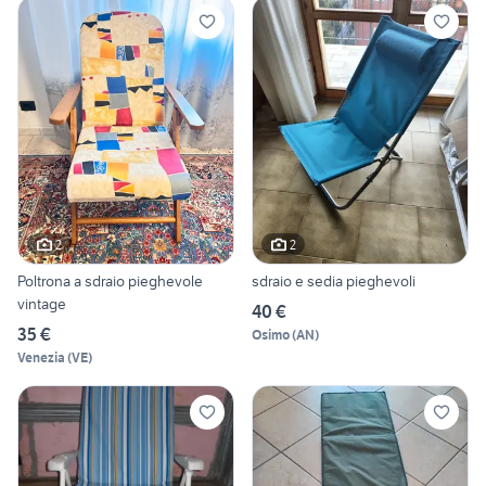
2
2
Poltrona a sdraio pieghevole
sdraio e sedia pieghevoli
vintage
40 €
35 €
Osimo
(
AN
)
Venezia
(
VE
)