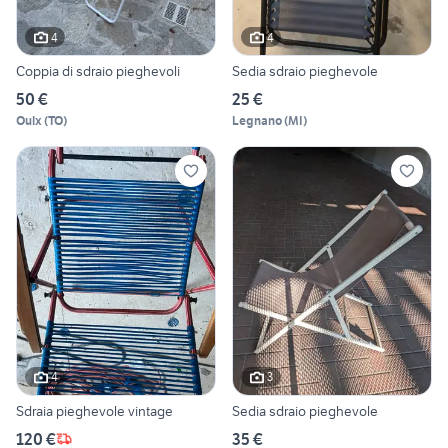
4
4
Coppia di sdraio pieghevoli
Sedia sdraio pieghevole
50 €
25 €
Oulx
(
TO
)
Legnano
(
MI
)
4
3
Sdraia pieghevole vintage
Sedia sdraio pieghevole
120 €
35 €