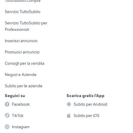
TuttoSubito Compra
commerciali
Servizio TuttoSubito
elettronica
per la casa e la
sports e hobby
Servizio TuttoSubito per
persona
Informatica
Animali
Professionisti
Arredamento e
Console e
Accessori per
Casalinghi
Inserisci annuncio
Videogiochi
animali
Elettrodomestici
Promuovi annuncio
Audio/Video
Musica e Film
Giardino e Fai da te
Consigli per la vendita
Fotografia
Libri e Riviste
Abbigliamento e
Negozi e Aziende
Telefonia
Strumenti Musicali
Accessori
Subito per le aziende
Sports
Tutto per i bambini
Seguici su
Scarica gratis l'App
Biciclette
Facebook
Subito per Android
Collezionismo
TikTok
Subito per iOS
Instagram