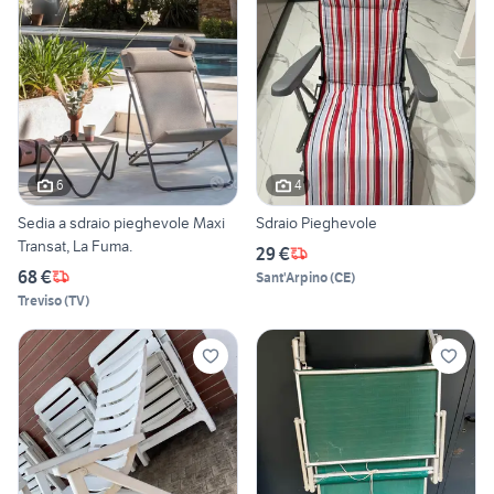
6
4
Sedia a sdraio pieghevole Maxi
Sdraio Pieghevole
Transat, La Fuma.
29 €
68 €
Sant'Arpino
(
CE
)
Treviso
(
TV
)