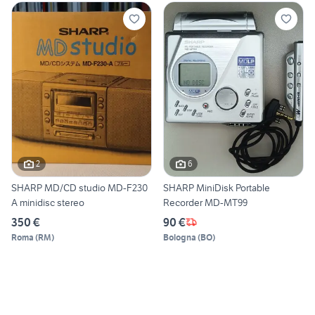
2
6
SHARP MD/CD studio MD-F230
SHARP MiniDisk Portable
A minidisc stereo
Recorder MD-MT99
350 €
90 €
Roma
(
RM
)
Bologna
(
BO
)