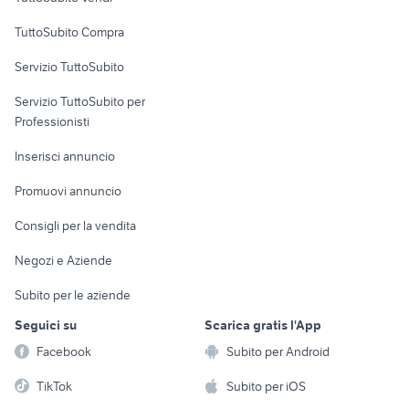
Uffici e Locali
TuttoSubito Compra
commerciali
Servizio TuttoSubito
elettronica
per la casa e la
sports e hobby
Servizio TuttoSubito per
persona
Informatica
Animali
Professionisti
Arredamento e
Console e
Accessori per
Casalinghi
Inserisci annuncio
Videogiochi
animali
Elettrodomestici
Promuovi annuncio
Audio/Video
Musica e Film
Giardino e Fai da te
Consigli per la vendita
Fotografia
Libri e Riviste
Abbigliamento e
Negozi e Aziende
Telefonia
Strumenti Musicali
Accessori
Subito per le aziende
Sports
Tutto per i bambini
Seguici su
Scarica gratis l'App
Biciclette
Facebook
Subito per Android
Collezionismo
TikTok
Subito per iOS