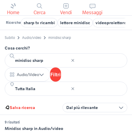
Home
Cerca
Vendi
Messaggi
sharp tv ricambi
lettore minidisc
videoproiettore sh
Ricerche
Subito
Audio/video
minidisc sharp
Cosa cerchi?
Filtri
Audio/Video
Salva ricerca
Dal più rilevante
9 risultati
Minidisc sharp in Audio/video