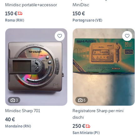
Minidisc portatile+accessor
MiniDisc
150 €
150 €
Roma
(
RM
)
Portogruaro
(
VE
)
3
6
Minidisc Sharp 701
Registratore Sharp per mini
dischi
40 €
250 €
Mondaino
(
RN
)
San Miniato
(
PI
)