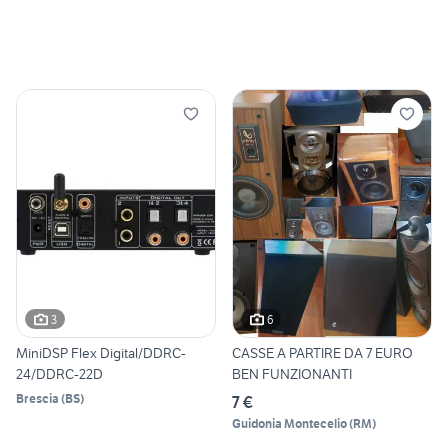
3
6
MiniDSP Flex Digital/DDRC-
CASSE A PARTIRE DA 7 EURO
24/DDRC-22D
BEN FUNZIONANTI
Brescia
(
BS
)
7 €
Guidonia Montecelio
(
RM
)