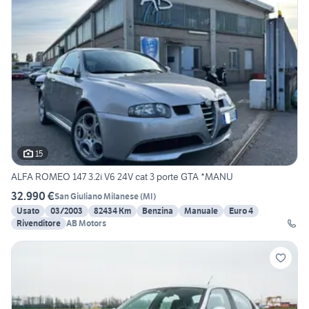
15
ALFA ROMEO 147 3.2i V6 24V cat 3 porte GTA *MANU
32.990 €
San Giuliano Milanese
(
MI
)
Usato
03/2003
82434 Km
Benzina
Manuale
Euro 4
Rivenditore
AB Motors