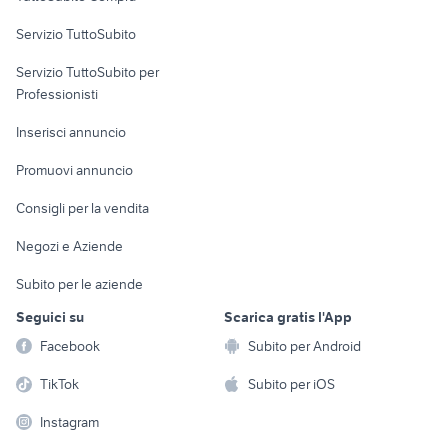
commerciali
Servizio TuttoSubito
elettronica
per la casa e la
sports e hobby
Servizio TuttoSubito per
persona
Informatica
Animali
Professionisti
Arredamento e
Console e
Accessori per
Casalinghi
Inserisci annuncio
Videogiochi
animali
Elettrodomestici
Promuovi annuncio
Audio/Video
Musica e Film
Giardino e Fai da te
Consigli per la vendita
Fotografia
Libri e Riviste
Abbigliamento e
Negozi e Aziende
Telefonia
Strumenti Musicali
Accessori
Subito per le aziende
Sports
Tutto per i bambini
Seguici su
Scarica gratis l'App
Biciclette
Facebook
Subito per Android
Collezionismo
TikTok
Subito per iOS
Instagram