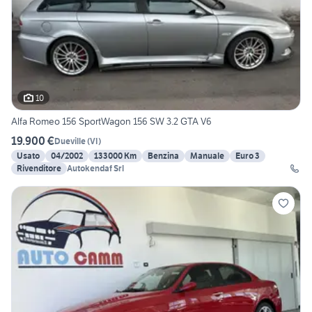
10
Alfa Romeo 156 SportWagon 156 SW 3.2 GTA V6
19.900 €
Dueville
(
VI
)
Usato
04/2002
133000 Km
Benzina
Manuale
Euro 3
Rivenditore
Autokendaf Srl