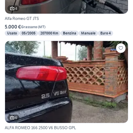
4
Alfa Romeo GT JTS
5.000 €
Grassano
(
MT
)
Usato
05/2005
207000 Km
Benzina
Manuale
Euro 4
6
ALFA ROMEO 166 2500 V6 BUSSO GPL