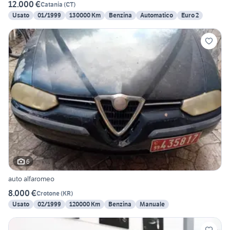
12.000 €
Catania
(
CT
)
Usato
01/1999
130000 Km
Benzina
Automatico
Euro 2
6
auto alfaromeo
8.000 €
Crotone
(
KR
)
Usato
02/1999
120000 Km
Benzina
Manuale