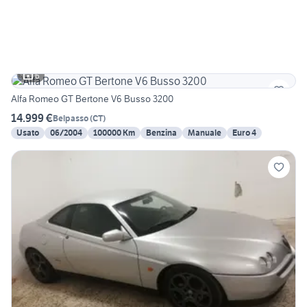
6
Alfa Romeo GT Bertone V6 Busso 3200
14.999 €
Belpasso
(
CT
)
Usato
06/2004
100000 Km
Benzina
Manuale
Euro 4