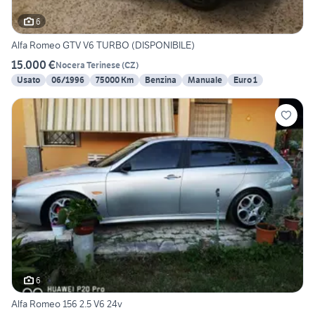
6
Alfa Romeo GTV V6 TURBO (DISPONIBILE)
15.000 €
Nocera Terinese
(
CZ
)
Usato
06/1996
75000 Km
Benzina
Manuale
Euro 1
6
Alfa Romeo 156 2.5 V6 24v