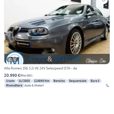
30
Alfa Romeo 156 3.2i V6 24V Selespeed GTA - da
20.990 €
Rho
(
MI
)
Usato
11/2003
124890 Km
Benzina
Sequenziale
Euro 3
Rivenditore
Auto & Motori