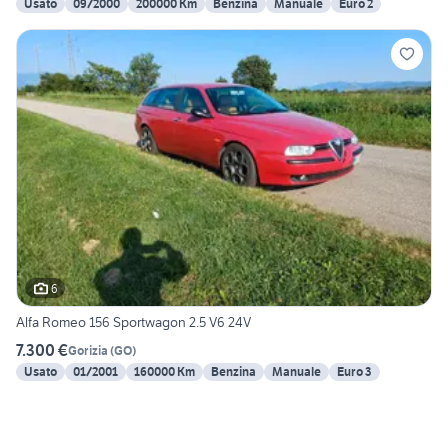
Usato
09/2000
200000 Km
Benzina
Manuale
Euro 2
6
Alfa Romeo 156 Sportwagon 2.5 V6 24V
7.300 €
Gorizia
(
GO
)
Usato
01/2001
160000 Km
Benzina
Manuale
Euro 3