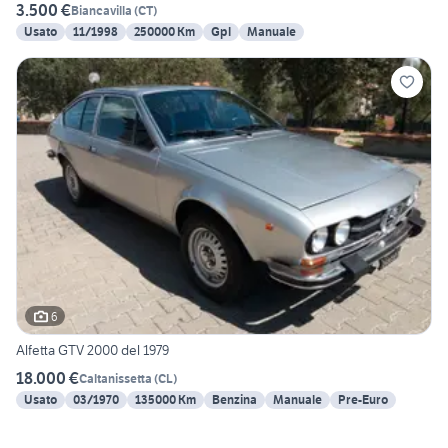
3.500 €
Biancavilla
(
CT
)
Usato
11/1998
250000 Km
Gpl
Manuale
6
Alfetta GTV 2000 del 1979
18.000 €
Caltanissetta
(
CL
)
Usato
03/1970
135000 Km
Benzina
Manuale
Pre-Euro