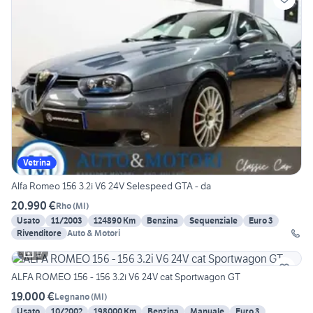
Vetrina
Alfa Romeo 156 3.2i V6 24V Selespeed GTA - da
20.990 €
Rho
(
MI
)
Usato
11/2003
124890 Km
Benzina
Sequenziale
Euro 3
Rivenditore
Auto & Motori
17
ALFA ROMEO 156 - 156 3.2i V6 24V cat Sportwagon GT
19.000 €
Legnano
(
MI
)
Usato
10/2002
198000 Km
Benzina
Manuale
Euro 3