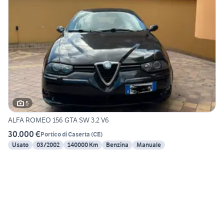
5
ALFA ROMEO 156 GTA SW 3.2 V6
30.000 €
Portico di Caserta
(
CE
)
Usato
03/2002
140000 Km
Benzina
Manuale