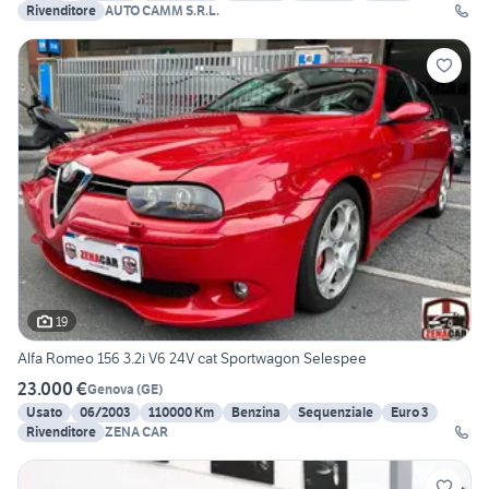
Rivenditore
AUTO CAMM S.R.L.
19
Alfa Romeo 156 3.2i V6 24V cat Sportwagon Selespee
23.000 €
Genova
(
GE
)
Usato
06/2003
110000 Km
Benzina
Sequenziale
Euro 3
Rivenditore
ZENA CAR