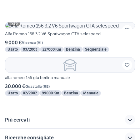
5
Alfa Romeo 156 3.2 V6 Sportwagon GTA selespeed
9.000 €
Vicenza
(
VI
)
Usato
03/2003
227000 Km
Benzina
Sequenziale
alfa romeo 156 gta berlina manuale
30.000 €
Guastalla
(
RE
)
Usato
02/2002
99000 Km
Benzina
Manuale
Più cercati
Correlati
Richerche simili
Suggerimenti
Ricerche consigliate