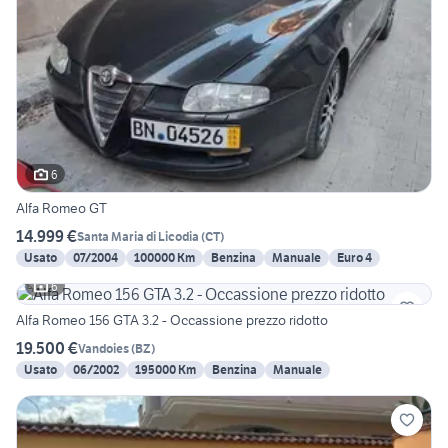
6
Alfa Romeo GT
14.999 €
Santa Maria di Licodia
(
CT
)
Usato
07/2004
100000 Km
Benzina
Manuale
Euro 4
6
Alfa Romeo 156 GTA 3.2 - Occassione prezzo ridotto
19.500 €
Vandoies
(
BZ
)
Usato
06/2002
195000 Km
Benzina
Manuale