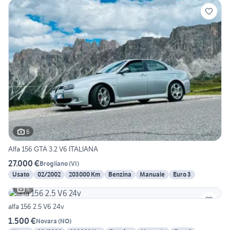
6
Alfa 156 GTA 3.2 V6 ITALIANA
27.000 €
Brogliano
(
VI
)
Usato
02/2002
203000 Km
Benzina
Manuale
Euro 3
5
alfa 156 2.5 V6 24v
1.500 €
Novara
(
NO
)