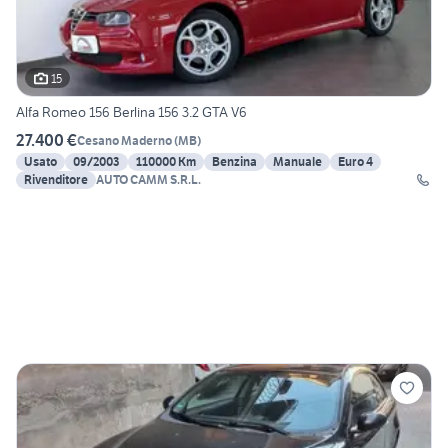
15
Alfa Romeo 156 Berlina 156 3.2 GTA V6
27.400 €
Cesano Maderno
(
MB
)
Usato
09/2003
110000 Km
Benzina
Manuale
Euro 4
Rivenditore
AUTO CAMM S.R.L.