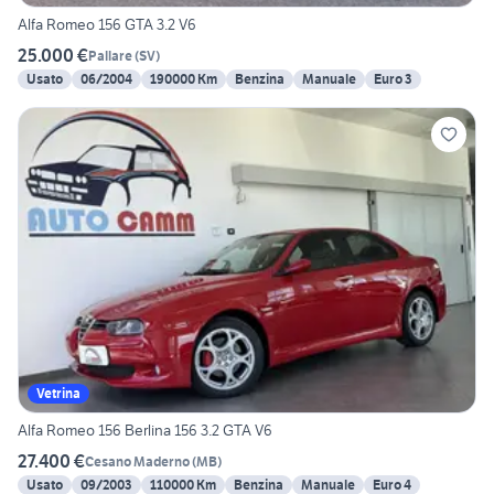
Alfa Romeo 156 GTA 3.2 V6
25.000 €
Pallare
(
SV
)
Usato
06/2004
190000 Km
Benzina
Manuale
Euro 3
Vetrina
Alfa Romeo 156 Berlina 156 3.2 GTA V6
27.400 €
Cesano Maderno
(
MB
)
Usato
09/2003
110000 Km
Benzina
Manuale
Euro 4