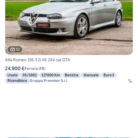
30
Alfa Romeo 156 3.2i V6 24V cat GTA
24.900 €
Ferrara
(
FE
)
Usato
03/2002
127000 Km
Benzina
Manuale
Euro 3
Rivenditore
Gruppo Promotor S.r.l.