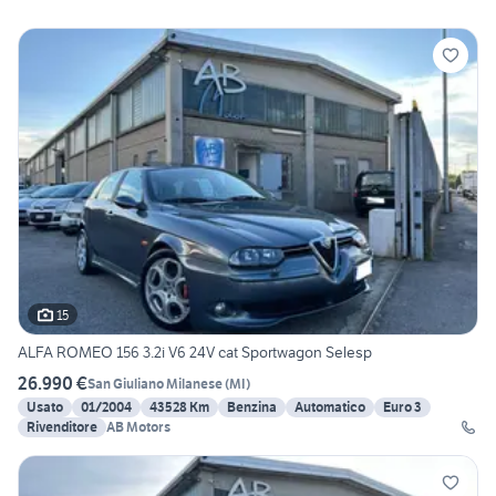
15
ALFA ROMEO 156 3.2i V6 24V cat Sportwagon Selesp
26.990 €
San Giuliano Milanese
(
MI
)
Usato
01/2004
43528 Km
Benzina
Automatico
Euro 3
Rivenditore
AB Motors