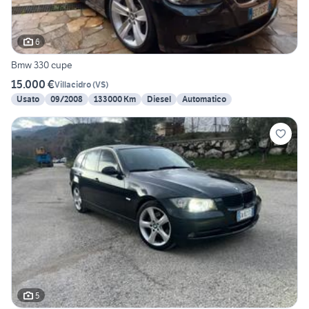
6
Bmw 330 cupe
15.000 €
Villacidro
(
VS
)
Usato
09/2008
133000 Km
Diesel
Automatico
5