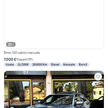
2
Bmw 330 cabrio manuale
7.000 €
Trapani
(
TP
)
Usato
11/2009
280000 Km
Diesel
Manuale
Euro 5