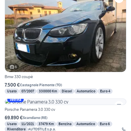
6
Bmw 330 coupè
7.500 €
Castagnole Piemonte
(
TO
)
Usato
07/2007
330000 Km
Diesel
Automatico
Euro 4
Vetrina
Porsche Panamera 3.0 330 cv
69.890 €
Scandiano
(
RE
)
Usato
11/2021
37479 Km
Benzina
Automatico
Euro 6
Rivenditore
AUTOSTILE s.p.a.