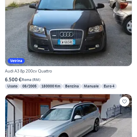
Vetrina
Audi A3 8p 200cv Quattro
6.500 €
Roma
(
RM
)
Usato
08/2005
180000 Km
Benzina
Manuale
Euro 4