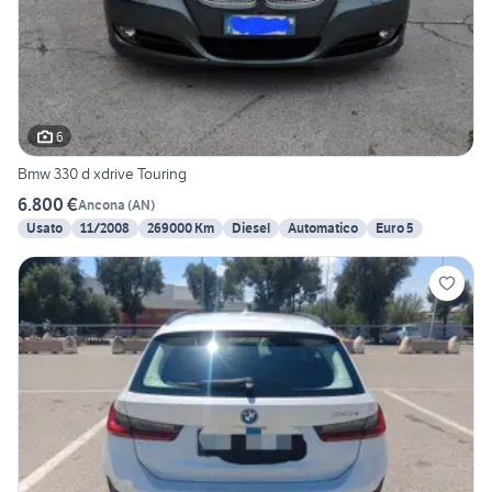
6
Bmw 330 d xdrive Touring
6.800 €
Ancona
(
AN
)
Usato
11/2008
269000 Km
Diesel
Automatico
Euro 5