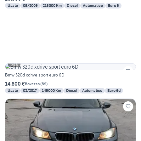
Usato
05/2009
215000 Km
Diesel
Automatico
Euro 5
6
Bmw 320d xdrive sport euro 6D
14.800 €
Bovezzo
(
BS
)
Usato
02/2017
145000 Km
Diesel
Automatico
Euro 6d