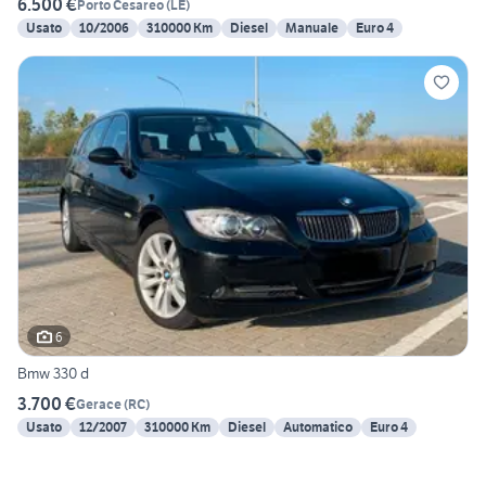
6.500 €
Porto Cesareo
(
LE
)
Usato
10/2006
310000 Km
Diesel
Manuale
Euro 4
6
Bmw 330 d
3.700 €
Gerace
(
RC
)
Usato
12/2007
310000 Km
Diesel
Automatico
Euro 4