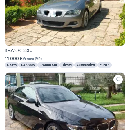
BMW e92 330 d
11.000 €
Verona
(
VR
)
Usato
04/2008
278000 Km
Diesel
Automatico
Euro 5