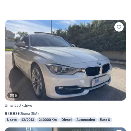
6
Bmw 330 xdrive
8.000 €
Roma
(
RM
)
Usato
12/2013
240000 Km
Diesel
Automatico
Euro 6