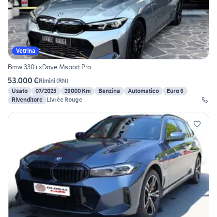
Vetrina
Bmw 330 i xDrive Msport Pro
53.000 €
Rimini
(
RN
)
Usato
07/2025
29000 Km
Benzina
Automatico
Euro 6
Rivenditore
Livrée Rouge