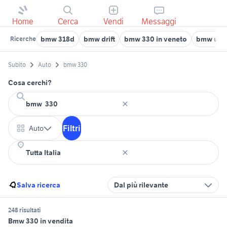
Home
Cerca
Vendi
Messaggi
bmw 318d
bmw drift
bmw 330 in veneto
bmw usata
Ricerche
Subito
Auto
bmw 330
Cosa cerchi?
Filtri
Auto
Salva ricerca
Dal più rilevante
248 risultati
Bmw 330 in vendita