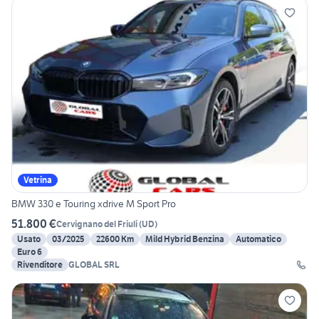
Vetrina
BMW 330 e Touring xdrive M Sport Pro
51.800 €
Cervignano del Friuli
(
UD
)
Usato
03/2025
22600 Km
Mild Hybrid Benzina
Automatico
Euro 6
Rivenditore
GLOBAL SRL