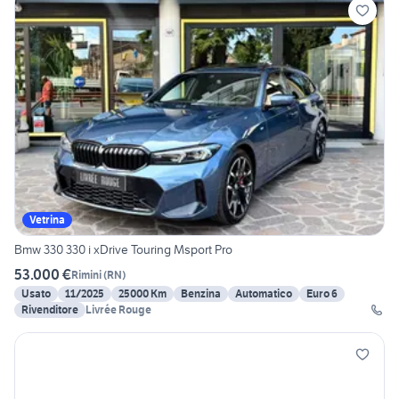
Vetrina
Bmw 330 330 i xDrive Touring Msport Pro
53.000 €
Rimini
(
RN
)
Usato
11/2025
25000 Km
Benzina
Automatico
Euro 6
Rivenditore
Livrée Rouge