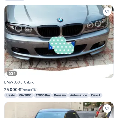
4
BMW 330 ci Cabrio
25.000 €
Trento
(
TN
)
Usato
06/2005
17000 Km
Benzina
Automatico
Euro 4