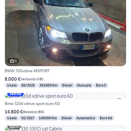
6
BMW 330xdrive MSPORT
8.000 €
Verbania
(
VB
)
Usato
06/2025
361000 Km
Diesel
Manuale
Euro 5
Vetrina
Bmw 320d xdrive sport euro 6D
14.800 €
Bovezzo
(
BS
)
Usato
02/2017
145000 Km
Diesel
Automatico
Euro 6d
30