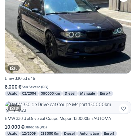
6
Bmw 330 cd e46
8.000 €
San Severo
(
FG
)
Usato
02/2004
350000 Km
Diesel
Manuale
Euro 4
18
BMW 330 d xDrive cat Coupé Msport 130000km AUTOMAT
10.000 €
Omegna
(
VB
)
Usato
12/2009
293000 Km
Diesel
Automatico
Euro 5