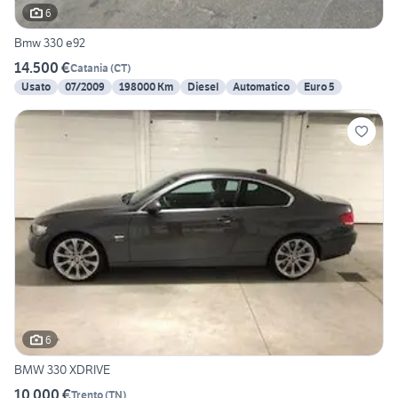
6
Bmw 330 e92
14.500 €
Catania
(
CT
)
Usato
07/2009
198000 Km
Diesel
Automatico
Euro 5
6
BMW 330 XDRIVE
10.000 €
Trento
(
TN
)