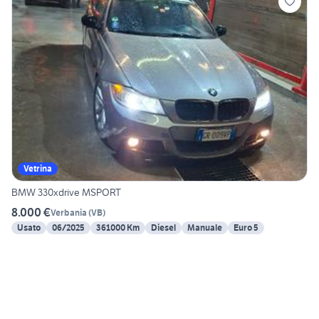
Vetrina
BMW 330xdrive MSPORT
8.000 €
Verbania
(
VB
)
Usato
06/2025
361000 Km
Diesel
Manuale
Euro 5