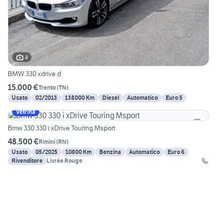
4
BMW 330 xdrive d
15.000 €
Trento
(
TN
)
Usato
02/2013
138000 Km
Diesel
Automatico
Euro 5
Vetrina
Bmw 330 330 i xDrive Touring Msport
48.500 €
Rimini
(
RN
)
Usato
05/2025
10800 Km
Benzina
Automatico
Euro 6
Rivenditore
Livrée Rouge