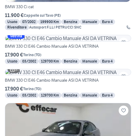
BMW 330 Ci cat
11.900 €
Cappelle sul Tavo
(
PE
)
Usato
07/2002
199900 Km
Benzina
Manuale
Euro 4
Rivenditore
Autosport F.LLI PETRUCCI SNC
Vetrina
BMW 330 CI E46 Cambio Manuale ASI DA VETRINA
17.900 €
Torino
(
TO
)
Usato
03/2002
129700 Km
Benzina
Manuale
Euro 4
6
BMW 330 CI E46 Cambio Manuale ASI DA VETRINA
17.900 €
Torino
(
TO
)
Usato
03/2002
129700 Km
Benzina
Manuale
Euro 4