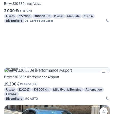
Bmw 330 330d cat Attiva
3.000 €
Fallo
(
CH
)
Usato
02/2006
380000 Km
Diesel
Manuale
Euro 4
Rivenditore
Del Corso auto usate
23
Bmw 330 330e iPerformance Msport
19.200 €
Cassino
(
FR
)
Usato
12/2017
138000 Km
Mild Hybrid Benzina
Automatico
Euro 6e
Rivenditore
MC AUTO