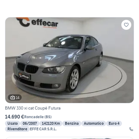
14
BMW 330 xi cat Coupé Futura
14.690 €
Roncadelle
(
BS
)
Usato
06/2007
142120 Km
Benzina
Automatico
Euro 4
Rivenditore
EFFE CAR S.R.L.