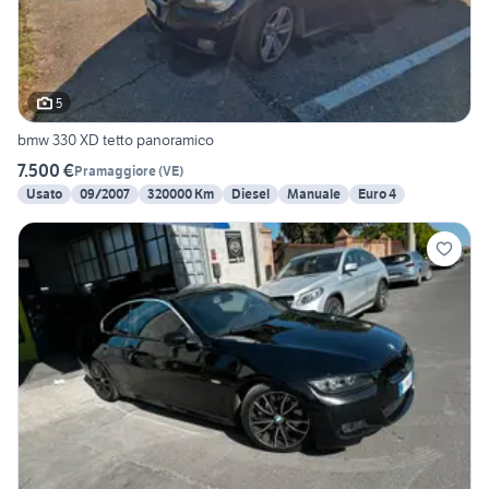
5
bmw 330 XD tetto panoramico
7.500 €
Pramaggiore
(
VE
)
Usato
09/2007
320000 Km
Diesel
Manuale
Euro 4