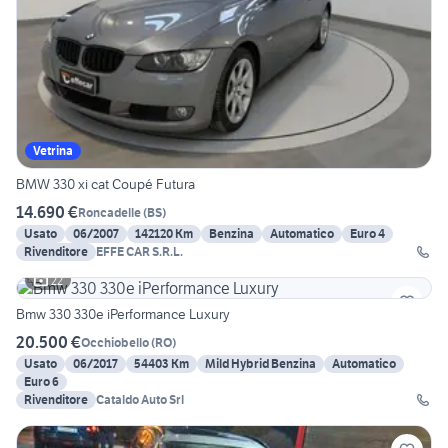
Vetrina
BMW 330 xi cat Coupé Futura
14.690 €
Roncadelle
(
BS
)
Usato
06/2007
142120 Km
Benzina
Automatico
Euro 4
Rivenditore
EFFE CAR S.R.L.
22
Bmw 330 330e iPerformance Luxury
20.500 €
Occhiobello
(
RO
)
Usato
06/2017
54403 Km
Mild Hybrid Benzina
Automatico
Euro 6
Rivenditore
Cataldo Auto Srl