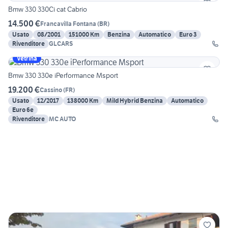
Bmw 330 330Ci cat Cabrio
14.500 €
Francavilla Fontana
(
BR
)
Usato
08/2001
151000 Km
Benzina
Automatico
Euro 3
Rivenditore
GLCARS
Vetrina
Bmw 330 330e iPerformance Msport
19.200 €
Cassino
(
FR
)
Usato
12/2017
138000 Km
Mild Hybrid Benzina
Automatico
Euro 6e
Rivenditore
MC AUTO