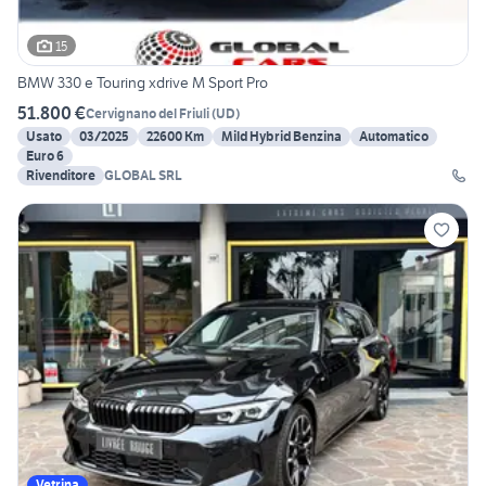
15
BMW 330 e Touring xdrive M Sport Pro
51.800 €
Cervignano del Friuli
(
UD
)
Usato
03/2025
22600 Km
Mild Hybrid Benzina
Automatico
Euro 6
Rivenditore
GLOBAL SRL
Vetrina