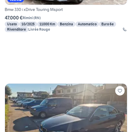
Bmw 330 i xDrive Touring Msport
47.000 €
Rimini
(
RN
)
Usato
10/2025
11000 Km
Benzina
Automatico
Euro 6e
Rivenditore
Livrée Rouge