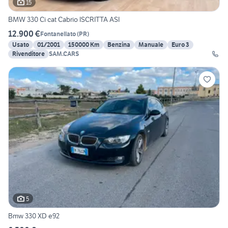
15
BMW 330 Ci cat Cabrio ISCRITTA ASI
12.900 €
Fontanellato
(
PR
)
Usato
01/2001
150000 Km
Benzina
Manuale
Euro 3
Rivenditore
SAM.CARS
5
Bmw 330 XD e92