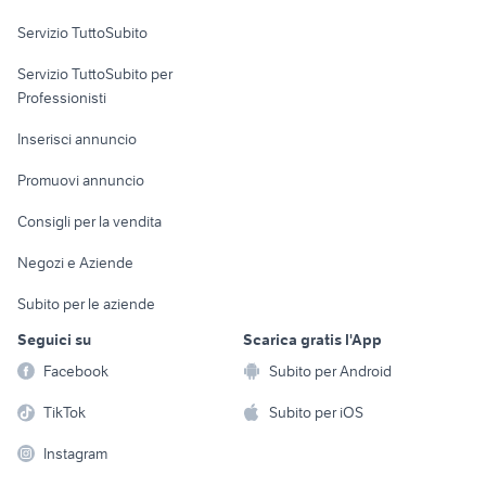
Servizio TuttoSubito
elettronica
per la casa e la
sports e hobby
Servizio TuttoSubito per
persona
Informatica
Animali
Professionisti
Arredamento e
Console e
Accessori per
Casalinghi
Inserisci annuncio
Videogiochi
animali
Elettrodomestici
Promuovi annuncio
Audio/Video
Musica e Film
Giardino e Fai da te
Consigli per la vendita
Fotografia
Libri e Riviste
Abbigliamento e
Negozi e Aziende
Telefonia
Strumenti Musicali
Accessori
Subito per le aziende
Sports
Tutto per i bambini
Seguici su
Scarica gratis l'App
Biciclette
Facebook
Subito per Android
Collezionismo
TikTok
Subito per iOS
Instagram