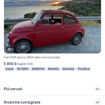
4
Fiat 500f epoca 1969 cabio sincronizzato
5.900 €
Cagliari
(
CA
)
Usato
03/1960
18000 Km
Benzina
Manuale
Pre-Euro
Più cercati
Correlati
Richerche simili
Suggerimenti
Ricerche consigliate