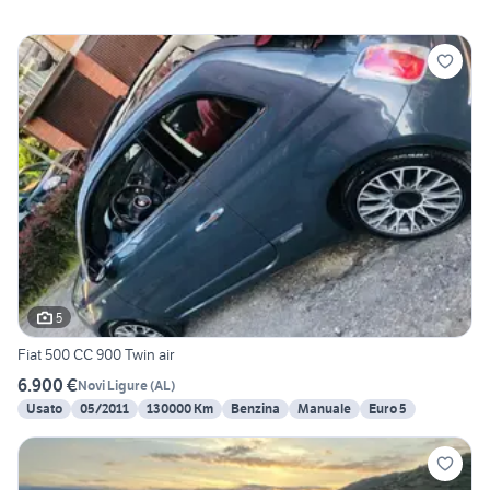
5
Fiat 500 CC 900 Twin air
6.900 €
Novi Ligure
(
AL
)
Usato
05/2011
130000 Km
Benzina
Manuale
Euro 5