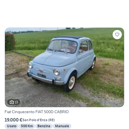
13
Fiat Cinquecento FIAT 500D CABRIO
19.000 €
San Polo d'Enza
(
RE
)
Usato
500 Km
Benzina
Manuale