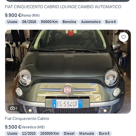
FIAT CINQUECENTO CABRIO LOUNGE CAMBIO AUTOMATICO
9.900 €
Roma
(
RM
)
Usato
06/2018
90000 Km
Benzina
Automatico
Euro 6
6
Fiat Cinquecento Cabrio
9.500 €
Venetico
(
ME
)
Usato
12/2010
150000 Km
Diesel
Manuale
Euro 5