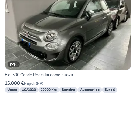
6
Fiat 500 Cabrio Rockstar come nuova
15.000 €
Napoli
(
NA
)
Usato
10/2020
22000 Km
Benzina
Automatico
Euro 6