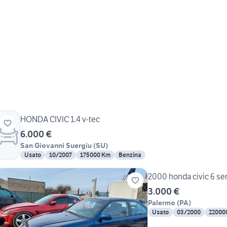
HONDA CIVIC 1.4 v-tec
6.000 €
San Giovanni Suergiu
(
SU
)
Usato
10/2007
175000 Km
Benzina
2000 honda civic 6 ser
3.000 €
Palermo
(
PA
)
Usato
03/2000
22000