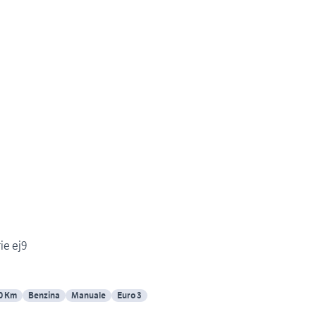
ie ej9
0 Km
Benzina
Manuale
Euro 3