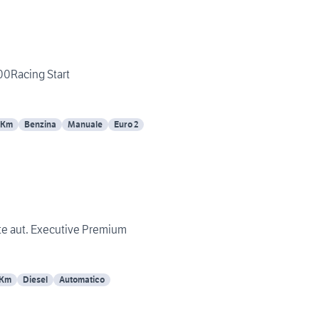
Civic TypeR 2000Racing Start
 Km
Benzina
Manuale
Euro 2
te aut. Executive Premium
 Km
Diesel
Automatico