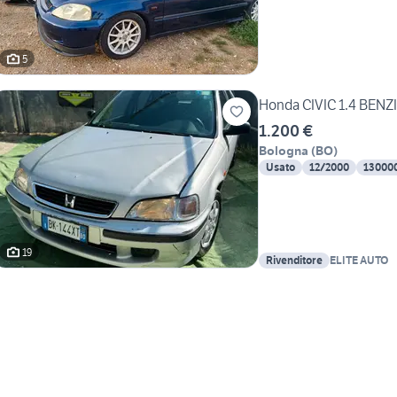
5
Honda CIVIC 1.4 BEN
1.200 €
Bologna
(
BO
)
Usato
12/2000
13000
19
Rivenditore
ELITE AUTO