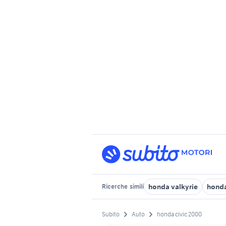
honda valkyrie
honda
Ricerche
simili
Subito
Auto
honda civic 2000