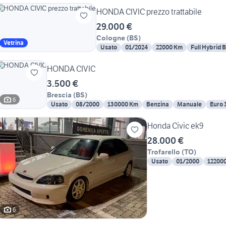
HONDA CIVIC prezzo trattabile
29.000 €
Cologne
(
BS
)
Vetrina
Usato
01/2024
22000 Km
Full Hybrid 
HONDA CIVIC
3.500 €
Brescia
(
BS
)
6
Usato
08/2000
130000 Km
Benzina
Manuale
Euro 
Honda Civic ek9
28.000 €
Trofarello
(
TO
)
Usato
01/2000
12200
6