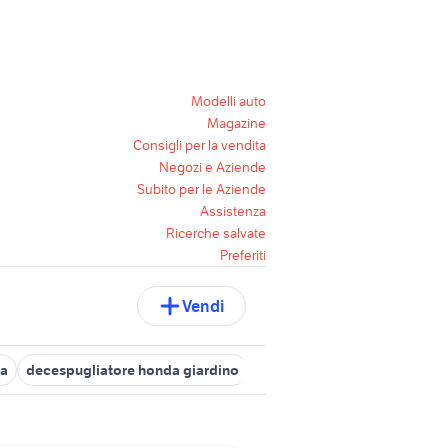
Modelli auto
Magazine
Consigli per la vendita
Negozi e Aziende
Subito per le Aziende
Assistenza
Ricerche salvate
Preferiti
Vendi
na
decespugliatore honda giardino
ducati monster 2000
smart