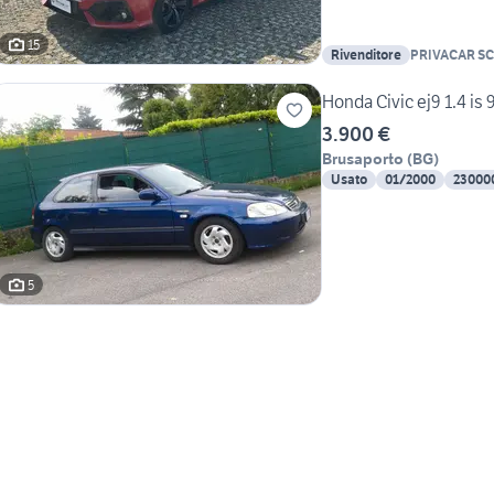
15
Rivenditore
PRIVACAR S
Honda Civic ej9 1.4 is 
3.900 €
Brusaporto
(
BG
)
Usato
01/2000
23000
5