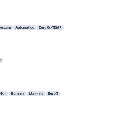
Benzina
Automatico
Euro 6d-TEMP
3
0 Km
Benzina
Manuale
Euro 3