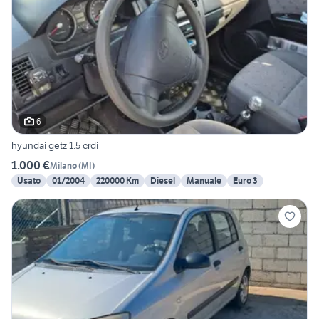
6
hyundai getz 1.5 crdi
1.000 €
Milano
(
MI
)
Usato
01/2004
220000 Km
Diesel
Manuale
Euro 3