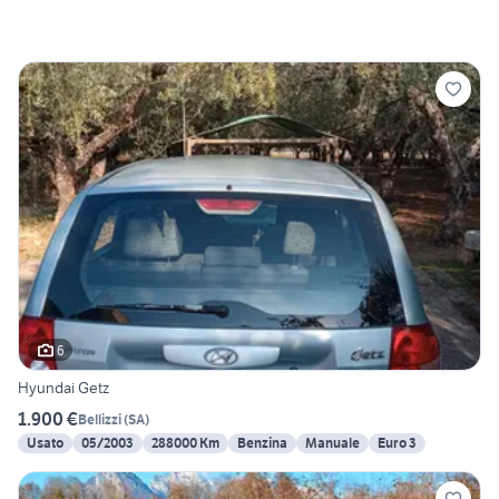
6
Hyundai Getz
1.900 €
Bellizzi
(
SA
)
Usato
05/2003
288000 Km
Benzina
Manuale
Euro 3