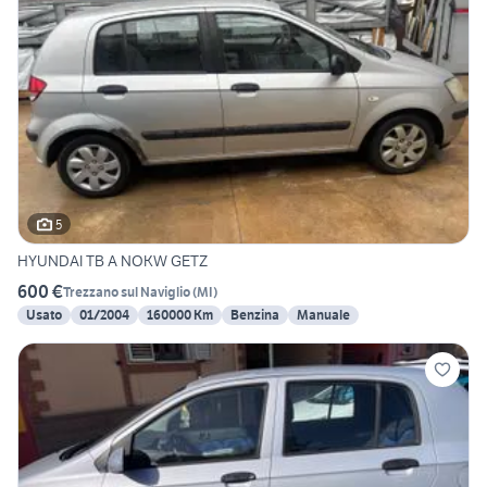
5
HYUNDAI TB A NOKW GETZ
600 €
Trezzano sul Naviglio
(
MI
)
Usato
01/2004
160000 Km
Benzina
Manuale