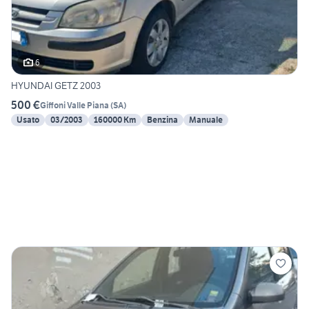
6
HYUNDAI GETZ 2003
500 €
Giffoni Valle Piana
(
SA
)
Usato
03/2003
160000 Km
Benzina
Manuale