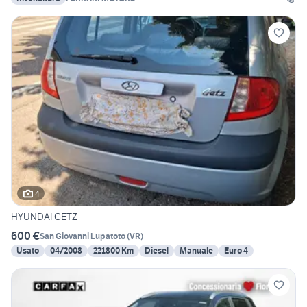
4
HYUNDAI GETZ
600 €
San Giovanni Lupatoto
(
VR
)
Usato
04/2008
221800 Km
Diesel
Manuale
Euro 4