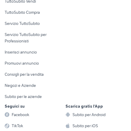
TuttoSubito Vendi
Uffici e Locali
TuttoSubito Compra
commerciali
Servizio TuttoSubito
elettronica
per la casa e la
sports e hobby
Servizio TuttoSubito per
persona
Informatica
Animali
Professionisti
Arredamento e
Console e
Accessori per
Casalinghi
Inserisci annuncio
Videogiochi
animali
Elettrodomestici
Promuovi annuncio
Audio/Video
Musica e Film
Giardino e Fai da te
Consigli per la vendita
Fotografia
Libri e Riviste
Abbigliamento e
Negozi e Aziende
Telefonia
Strumenti Musicali
Accessori
Subito per le aziende
Sports
Tutto per i bambini
Seguici su
Scarica gratis l'App
Biciclette
Facebook
Subito per Android
Collezionismo
TikTok
Subito per iOS