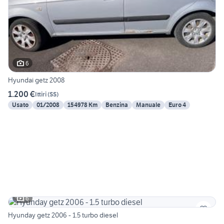
6
Hyundai getz 2008
1.200 €
Ittiri
(
SS
)
Usato
01/2008
154978 Km
Benzina
Manuale
Euro 4
6
Hyunday getz 2006 - 1.5 turbo diesel