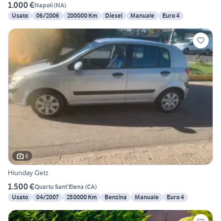
1.000 €
Napoli
(
NA
)
Usato
06/2006
200000 Km
Diesel
Manuale
Euro 4
6
Hiunday Getz
1.500 €
Quartu Sant'Elena
(
CA
)
Usato
04/2007
250000 Km
Benzina
Manuale
Euro 4