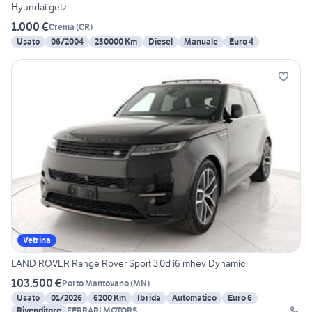
Hyundai getz
1.000 €
Crema
(
CR
)
Usato
06/2004
230000 Km
Diesel
Manuale
Euro 4
Vetrina
LAND ROVER Range Rover Sport 3.0d i6 mhev Dynamic
103.500 €
Porto Mantovano
(
MN
)
Usato
01/2026
6200 Km
Ibrida
Automatico
Euro 6
Rivenditore
FERRARI MOTORS