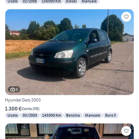
Usato
02/2008
136000 Km
Diesel
Manuale
6
Hyundai Getz 2003
1.300 €
Cento
(
FE
)
Usato
03/2003
143000 Km
Benzina
Manuale
Euro 3