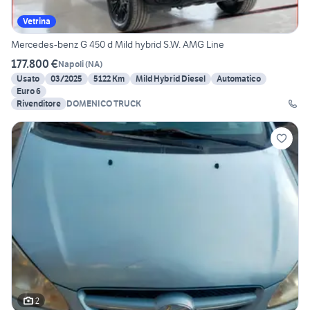
Vetrina
Mercedes-benz G 450 d Mild hybrid S.W. AMG Line
177.800 €
Napoli
(
NA
)
Usato
03/2025
5122 Km
Mild Hybrid Diesel
Automatico
Euro 6
Rivenditore
DOMENICO TRUCK
2