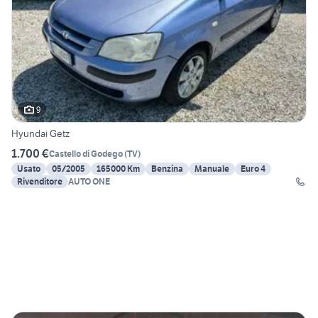
9
Hyundai Getz
1.700 €
Castello di Godego
(
TV
)
Usato
05/2005
165000 Km
Benzina
Manuale
Euro 4
Rivenditore
AUTO ONE