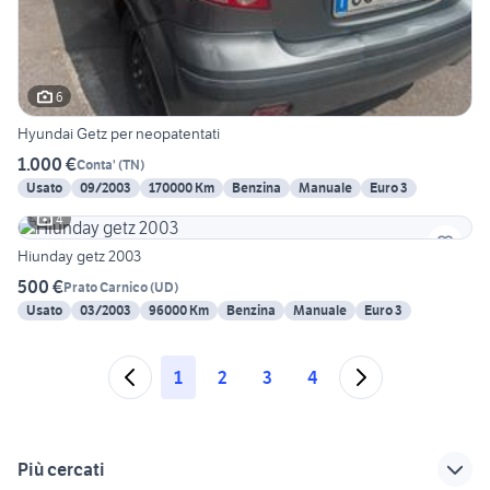
6
Hyundai Getz per neopatentati
1.000 €
Conta'
(
TN
)
Usato
09/2003
170000 Km
Benzina
Manuale
Euro 3
4
Hiunday getz 2003
500 €
Prato Carnico
(
UD
)
Usato
03/2003
96000 Km
Benzina
Manuale
Euro 3
1
2
3
4
Più cercati