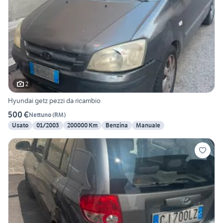
2
Hyundai getz pezzi da ricambio
500 €
Nettuno
(
RM
)
Usato
01/2003
200000 Km
Benzina
Manuale