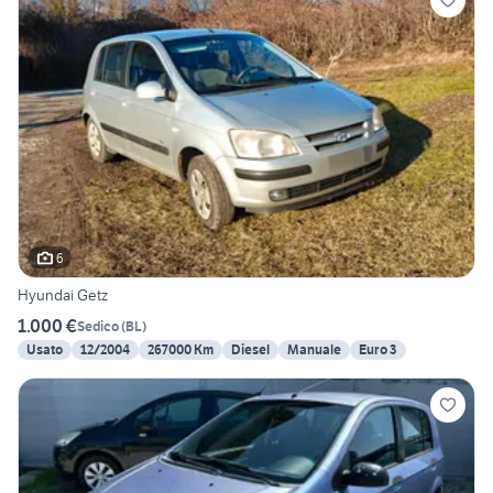
6
Hyundai Getz
1.000 €
Sedico
(
BL
)
Usato
12/2004
267000 Km
Diesel
Manuale
Euro 3