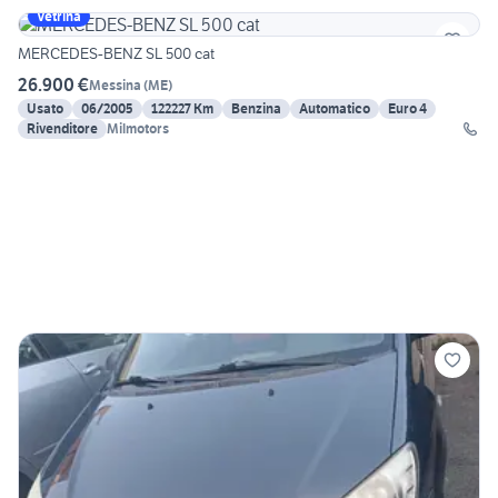
Vetrina
MERCEDES-BENZ SL 500 cat
26.900 €
Messina
(
ME
)
Usato
06/2005
122227 Km
Benzina
Automatico
Euro 4
Rivenditore
Milmotors