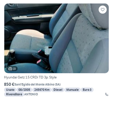
19
Hyundai Getz 1.5 CRDi TD 3p. Style
850 €
Sant'Egidio del Monte Albino
(
SA
)
Usato
08/2005
245670 Km
Diesel
Manuale
Euro 3
Rivenditore
ANTONIO