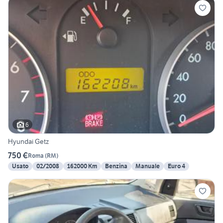
6
Hyundai Getz
750 €
Roma
(
RM
)
Usato
02/2008
162000 Km
Benzina
Manuale
Euro 4