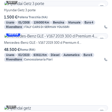
13
Hyundai Getz 3 porte
1.500 €
Pollena Trocchia
(
NA
)
Usato
01/2008
136000 Km
Benzina
Manuale
Euro 4
Rivenditore
ITALY CARS DI SERHAN YOUSSRI
Vetrina
Mercedes-Benz GLE - V167 2019 300 d Premium 4...
48.500 €
Roma
(
RM
)
Usato
02/2020
63611 Km
Diesel
Automatico
Euro 6
Rivenditore
Concessionaria Fiori
5