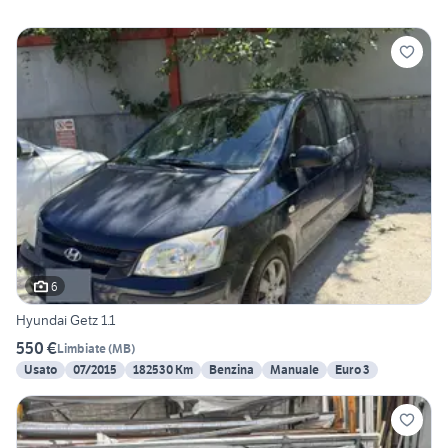
6
Hyundai Getz 1.1
550 €
Limbiate
(
MB
)
Usato
07/2015
182530 Km
Benzina
Manuale
Euro 3