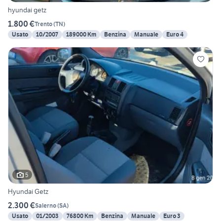
hyundai getz
1.800 €
Trento
(
TN
)
Usato
10/2007
189000 Km
Benzina
Manuale
Euro 4
5
Hyundai Getz
2.300 €
Salerno
(
SA
)
Usato
01/2003
76800 Km
Benzina
Manuale
Euro 3