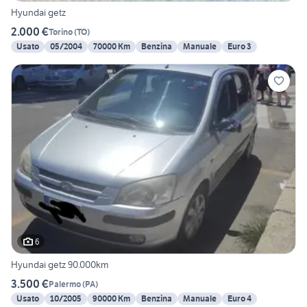
Hyundai getz
2.000 €
Torino
(
TO
)
Usato
05/2004
70000 Km
Benzina
Manuale
Euro 3
6
Hyundai getz 90.000km
3.500 €
Palermo
(
PA
)
Usato
10/2005
90000 Km
Benzina
Manuale
Euro 4