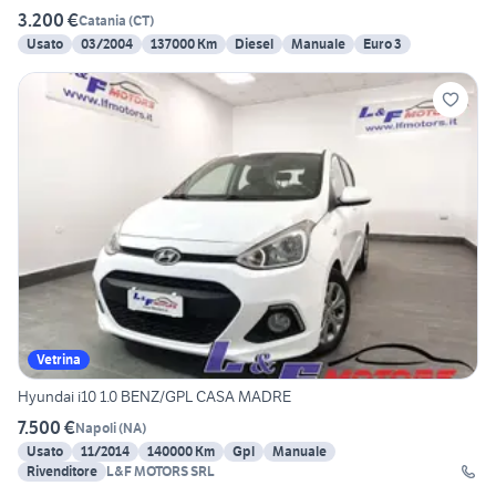
3.200 €
Catania
(
CT
)
Usato
03/2004
137000 Km
Diesel
Manuale
Euro 3
Vetrina
Hyundai i10 1.0 BENZ/GPL CASA MADRE
7.500 €
Napoli
(
NA
)
Usato
11/2014
140000 Km
Gpl
Manuale
Rivenditore
L&F MOTORS SRL