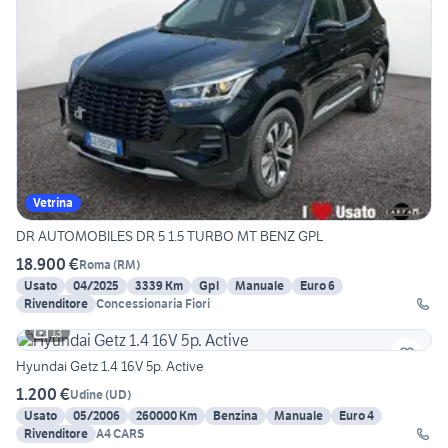
Vetrina
DR AUTOMOBILES DR 5 1.5 TURBO MT BENZ GPL
18.900 €
Roma
(
RM
)
Usato
04/2025
3339 Km
Gpl
Manuale
Euro 6
Rivenditore
Concessionaria Fiori
13
Hyundai Getz 1.4 16V 5p. Active
1.200 €
Udine
(
UD
)
Usato
05/2006
260000 Km
Benzina
Manuale
Euro 4
Rivenditore
A4 CARS