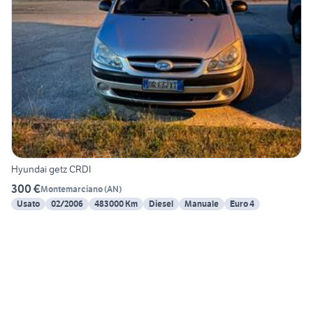
Hyundai getz CRDI
300 €
Montemarciano
(
AN
)
Usato
02/2006
483000 Km
Diesel
Manuale
Euro 4