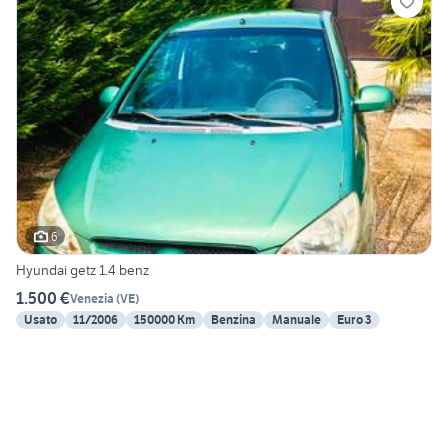
6
Hyundai getz 1.4 benz
1.500 €
Venezia
(
VE
)
Usato
11/2006
150000 Km
Benzina
Manuale
Euro 3