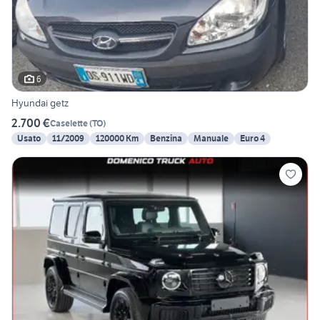
6
Hyundai getz
2.700 €
Caselette
(
TO
)
Usato
11/2009
120000 Km
Benzina
Manuale
Euro 4