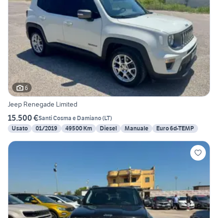
6
Jeep Renegade Limited
15.500 €
Santi Cosma e Damiano
(
LT
)
Usato
01/2019
49500 Km
Diesel
Manuale
Euro 6d-TEMP