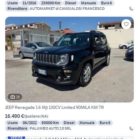
Usato
11/2016
230000 Km
Diesel
Manuale
Euro 6
Rivenditore
AUTOMARKET di CANGIALOSI FRANCESCO
28
JEEP Renegade 1.6 Mjt 130CV Limited 90MILA KM TR
16.490 €
Qualiano
(
NA
)
Usato
06/2022
90000 Km
Diesel
Manuale
Euro 6
Rivenditore
PALUMBO AUTO 2.0 SRL
Vetrina