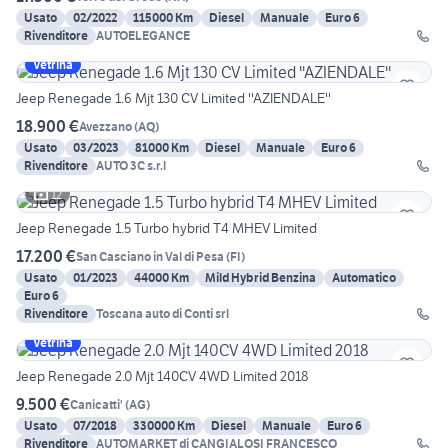
Usato
02/2022
115000 Km
Diesel
Manuale
Euro 6
Rivenditore
AUTOELEGANCE
Vetrina
Jeep Renegade 1.6 Mjt 130 CV Limited ''AZIENDALE''
18.900 €
Avezzano
(
AQ
)
Usato
03/2023
81000 Km
Diesel
Manuale
Euro 6
Rivenditore
AUTO 3C s.r.l
12
Jeep Renegade 1.5 Turbo hybrid T4 MHEV Limited
17.200 €
San Casciano in Val di Pesa
(
FI
)
Usato
01/2023
44000 Km
Mild Hybrid Benzina
Automatico
Euro 6
Rivenditore
Toscana auto di Conti srl
Vetrina
Jeep Renegade 2.0 Mjt 140CV 4WD Limited 2018
9.500 €
Canicatti'
(
AG
)
Usato
07/2018
330000 Km
Diesel
Manuale
Euro 6
Rivenditore
AUTOMARKET di CANGIALOSI FRANCESCO