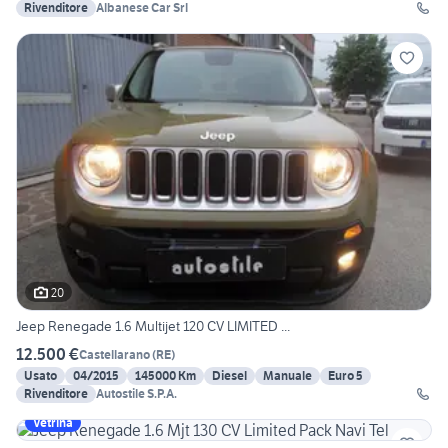
Rivenditore
Albanese Car Srl
20
Jeep Renegade 1.6 Multijet 120 CV LIMITED ...
12.500 €
Castellarano
(
RE
)
Usato
04/2015
145000 Km
Diesel
Manuale
Euro 5
Rivenditore
Autostile S.P.A.
Vetrina