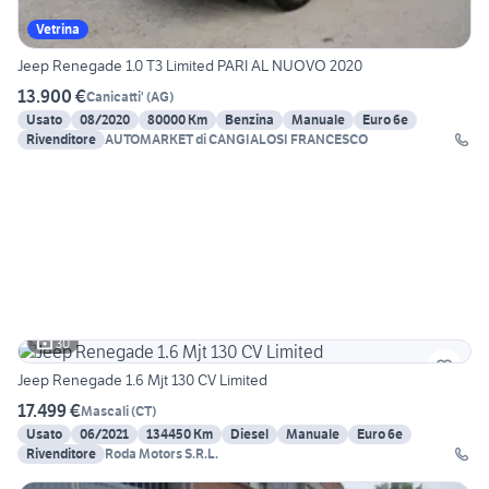
Vetrina
Jeep Renegade 1.0 T3 Limited PARI AL NUOVO 2020
13.900 €
Canicatti'
(
AG
)
Usato
08/2020
80000 Km
Benzina
Manuale
Euro 6e
Rivenditore
AUTOMARKET di CANGIALOSI FRANCESCO
30
Jeep Renegade 1.6 Mjt 130 CV Limited
17.499 €
Mascali
(
CT
)
Usato
06/2021
134450 Km
Diesel
Manuale
Euro 6e
Rivenditore
Roda Motors S.R.L.