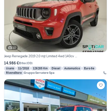
20
Jeep Renegade 2019 2.0 mjt Limited 4wd 140cv ...
14.986 €
Erba
(
CO
)
Usato
11/2018
126285 Km
Diesel
Automatico
Euro 6e
Rivenditore
Gruppo Serratore Spa