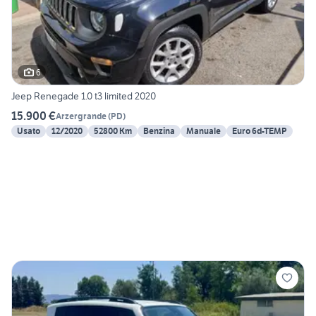
6
Jeep Renegade 1.0 t3 limited 2020
15.900 €
Arzergrande
(
PD
)
Usato
12/2020
52800 Km
Benzina
Manuale
Euro 6d-TEMP