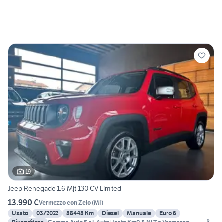
19
Jeep Renegade 1.6 Mjt 130 CV Limited
13.990 €
Vermezzo con Zelo
(
MI
)
Usato
03/2022
88448 Km
Diesel
Manuale
Euro 6
Rivenditore
Gamma Auto S.r.l. Auto Usate Km0 & NLT a Vermezzo