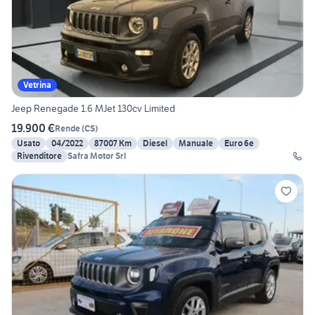
Vetrina
Jeep Renegade 1.6 MJet 130cv Limited
19.900 €
Rende
(
CS
)
Usato
04/2022
87007 Km
Diesel
Manuale
Euro 6e
Rivenditore
Safra Motor Srl