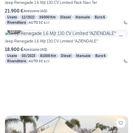
Jeep Renegade 1.6 Mjt 130 CV Limited Pack Navi Tel
21.900 €
Avezzano
(
AQ
)
Usato
12/2022
36000 Km
Diesel
Manuale
Euro 6
Rivenditore
AUTO 3C s.r.l
27
Jeep Renegade 1.6 Mjt 130 CV Limited ''AZIENDALE''
18.900 €
Avezzano
(
AQ
)
Usato
03/2023
81000 Km
Diesel
Manuale
Euro 6
Rivenditore
AUTO 3C s.r.l