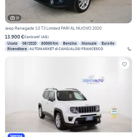
19
Jeep Renegade 1.0 T3 Limited PARI AL NUOVO 2020
13.900 €
Canicatti'
(
AG
)
Usato
08/2020
80000 Km
Benzina
Manuale
Euro 6e
Rivenditore
AUTOMARKET di CANGIALOSI FRANCESCO
Vetrina