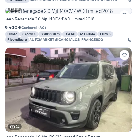
16
Jeep Renegade 2.0 Mjt 140CV 4WD Limited 2018
9.500 €
Canicatti'
(
AG
)
Usato
07/2018
330000 Km
Diesel
Manuale
Euro 6
Rivenditore
AUTOMARKET di CANGIALOSI FRANCESCO
24