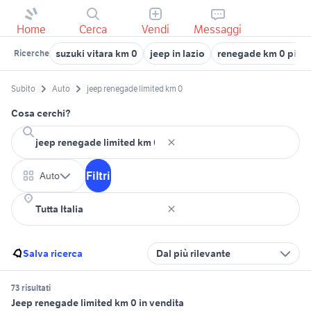
Home
Cerca
Vendi
Messaggi
suzuki vitara km 0
jeep in lazio
renegade km 0 piem
Ricerche
Subito
Auto
jeep renegade limited km 0
Cosa cerchi?
Filtri
Auto
Salva ricerca
Dal più rilevante
73 risultati
Jeep renegade limited km 0 in vendita