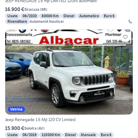
JEEP RENEGADE 1.6 mjt LIMITED 120cv automatic
16.900 €
Siracusa
(
SR
)
Usato
06/2020
80000 Km
Diesel
Automatico
Euro 6
Rivenditore
AutomaniA Nauticar
Vetrina
Jeep Renegade 1.6 Mjt 120 CV Limited
15.900 €
Solofra
(
AV
)
Usato
06/2019
115000 Km
Diesel
Manuale
Euro 6