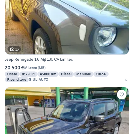
16
Jeep Renegade 1.6 Mjt 130 CV Limited
20.500 €
Milazzo
(
ME
)
Usato
01/2021
45000 Km
Diesel
Manuale
Euro 6
Rivenditore
GIULIAUTO