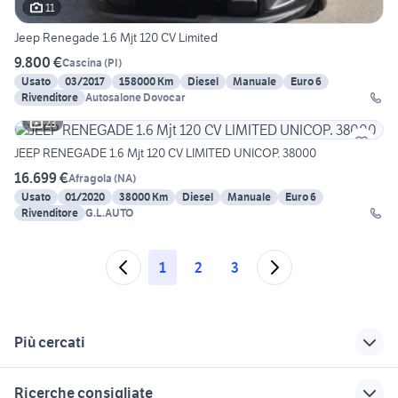
11
Jeep Renegade 1.6 Mjt 120 CV Limited
9.800 €
Cascina
(
PI
)
Usato
03/2017
158000 Km
Diesel
Manuale
Euro 6
Rivenditore
Autosalone Dovocar
23
JEEP RENEGADE 1.6 Mjt 120 CV LIMITED UNICOP. 38000
16.699 €
Afragola
(
NA
)
Usato
01/2020
38000 Km
Diesel
Manuale
Euro 6
Rivenditore
G.L.AUTO
1
2
3
Più cercati
Correlati
Richerche simili
Suggerimenti
Ricerche consigliate