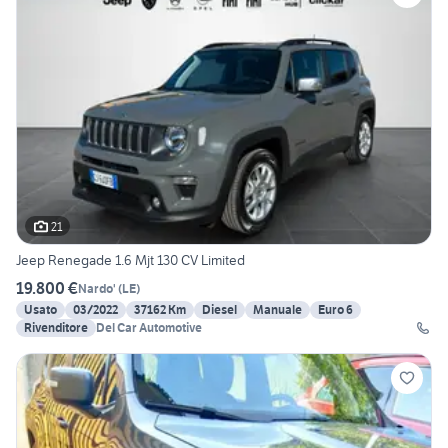
21
Jeep Renegade 1.6 Mjt 130 CV Limited
19.800 €
Nardo'
(
LE
)
Usato
03/2022
37162 Km
Diesel
Manuale
Euro 6
Rivenditore
Del Car Automotive