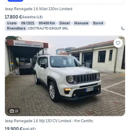
Jeep Renegade 1.6 MJet 130cv Limited
17.800 €
Galatina
(
LE
)
Usato
09/2021
95400 Km
Diesel
Manuale
Euro 6
Rivenditore
CENTRAUTO GROUP SRL
18
Jeep Renegade 1.6 Mjt 130 CV Limited - Km Certific
19.900 €
Asti
(
AT
)