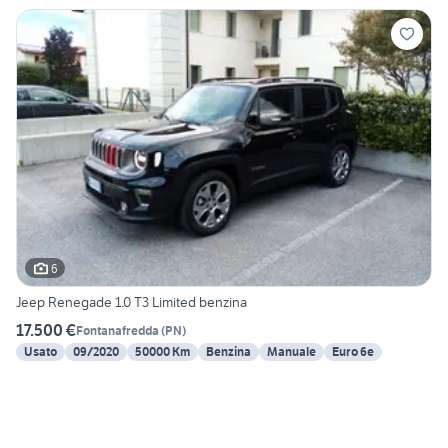
6
Jeep Renegade 1.0 T3 Limited benzina
17.500 €
Fontanafredda
(
PN
)
Usato
09/2020
50000 Km
Benzina
Manuale
Euro 6e