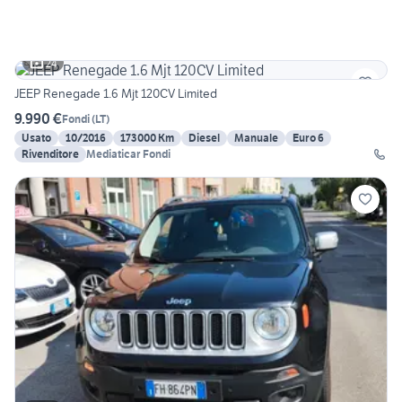
24
JEEP Renegade 1.6 Mjt 120CV Limited
9.990 €
Fondi
(
LT
)
Usato
10/2016
173000 Km
Diesel
Manuale
Euro 6
Rivenditore
Mediaticar Fondi