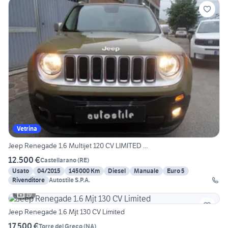
Vetrina
Jeep Renegade 1.6 Multijet 120 CV LIMITED ...
12.500 €
Castellarano
(
RE
)
Usato
04/2015
145000 Km
Diesel
Manuale
Euro 5
Rivenditore
Autostile S.P.A.
19
Jeep Renegade 1.6 Mjt 130 CV Limited
17.500 €
Torre del Greco
(
NA
)