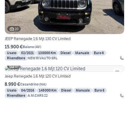
20
JEEP Renegade 1.6 Mjt 130 CV Limited
15.900 €
Baiano
(
AV
)
Usato
02/2021
130000 Km
Diesel
Manuale
Euro 6
Rivenditore
NEW RIVAUTO SRL
10
Jeep Renegade 1.6 Mjt 120 CV Limited
8.990 €
Casandrino
(
NA
)
Usato
04/2016
145000 Km
Diesel
Manuale
Euro 6
Rivenditore
A.M.CARS 22