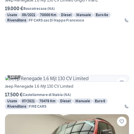
Jeep Renegade 1.6 Mjt 130 CV Limited Grigio Finanz
19.000 €
Boscotrecase
(
NA
)
Usato
09/2021
70000 Km
Diesel
Manuale
Euro 6e
Rivenditore
FF CARS sas Di Nappo Francesco
11
Jeep Renegade 1.6 Mjt 130 CV Limited
17.500 €
Castellammare di Stabia
(
NA
)
Usato
07/2021
70478 Km
Diesel
Manuale
Euro 6
Rivenditore
FIRE CARS