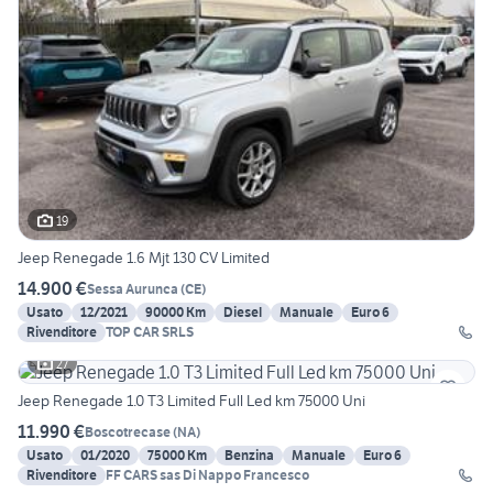
19
Jeep Renegade 1.6 Mjt 130 CV Limited
14.900 €
Sessa Aurunca
(
CE
)
Usato
12/2021
90000 Km
Diesel
Manuale
Euro 6
Rivenditore
TOP CAR SRLS
27
Jeep Renegade 1.0 T3 Limited Full Led km 75000 Uni
11.990 €
Boscotrecase
(
NA
)
Usato
01/2020
75000 Km
Benzina
Manuale
Euro 6
Rivenditore
FF CARS sas Di Nappo Francesco