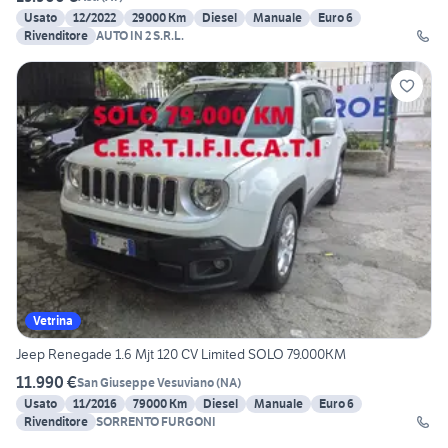
Usato
12/2022
29000 Km
Diesel
Manuale
Euro 6
Rivenditore
AUTO IN 2 S.R.L.
Vetrina
Jeep Renegade 1.6 Mjt 120 CV Limited SOLO 79.000KM
11.990 €
San Giuseppe Vesuviano
(
NA
)
Usato
11/2016
79000 Km
Diesel
Manuale
Euro 6
Rivenditore
SORRENTO FURGONI