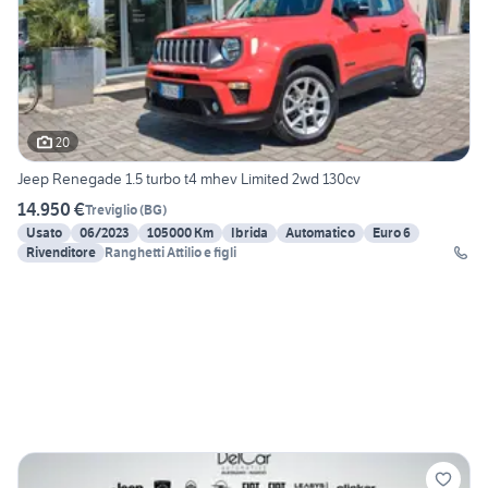
20
Jeep Renegade 1.5 turbo t4 mhev Limited 2wd 130cv
14.950 €
Treviglio
(
BG
)
Usato
06/2023
105000 Km
Ibrida
Automatico
Euro 6
Rivenditore
Ranghetti Attilio e figli