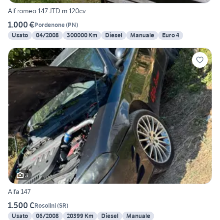
Alf romeo 147 JTD m 120cv
1.000 €
Pordenone
(
PN
)
Usato
04/2008
300000 Km
Diesel
Manuale
Euro 4
3
Alfa 147
1.500 €
Rosolini
(
SR
)
Usato
06/2008
20399 Km
Diesel
Manuale