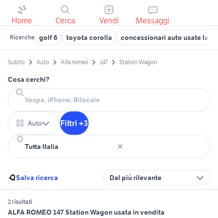
Home
Cerca
Vendi
Messaggi
golf 6
toyota corolla
concessionari auto usate lanc
Ricerche
Subito
Auto
Alfa romeo
147
Station Wagon
Cosa cerchi?
Filtri +3
Auto
Salva ricerca
Dal più rilevante
2 risultati
ALFA ROMEO 147 Station Wagon usata in vendita