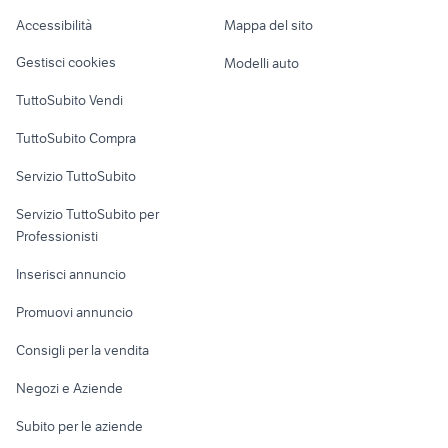
bicicletta donna usata
lavastoviglie
Caravan e Camper
Accessibilità
Mappa del sito
Loft, mansarde e
Veicoli commerciali
altro
Gestisci cookies
Modelli auto
Case vacanza
TuttoSubito Vendi
Uffici e Locali
TuttoSubito Compra
commerciali
Servizio TuttoSubito
elettronica
per la casa e la
sports e hobby
Servizio TuttoSubito per
persona
Informatica
Animali
Professionisti
Arredamento e
Console e
Accessori per
Casalinghi
Inserisci annuncio
Videogiochi
animali
Elettrodomestici
Promuovi annuncio
Audio/Video
Musica e Film
Giardino e Fai da te
Consigli per la vendita
Fotografia
Libri e Riviste
Abbigliamento e
Negozi e Aziende
Telefonia
Strumenti Musicali
Accessori
Subito per le aziende
Sports
Tutto per i bambini