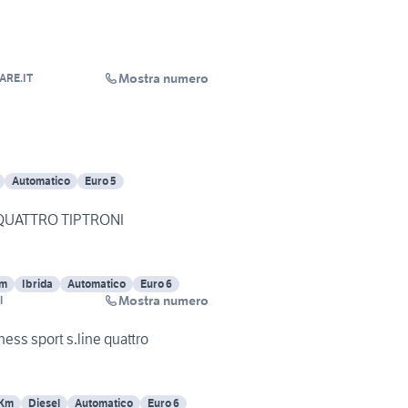
Mostra numero
ARE.IT
Automatico
Euro 5
 QUATTRO TIPTRONI
Km
Ibrida
Automatico
Euro 6
Mostra numero
l
ness sport s.line quattro
 Km
Diesel
Automatico
Euro 6