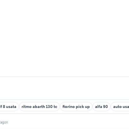
f 8 usata
ritmo abarth 130 tc
fiorino pick up
alfa 90
auto usa
Wagon