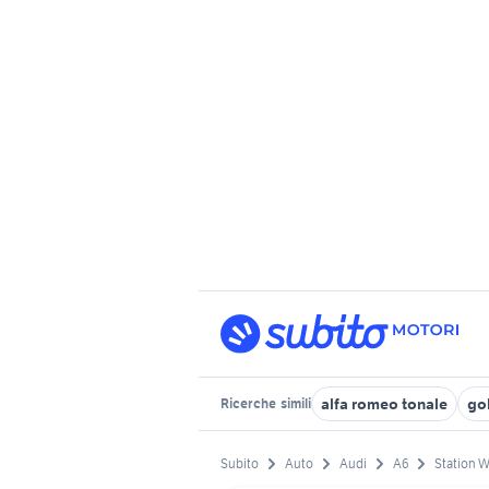
alfa romeo tonale
gol
Ricerche
simili
Subito
Auto
Audi
A6
Station 