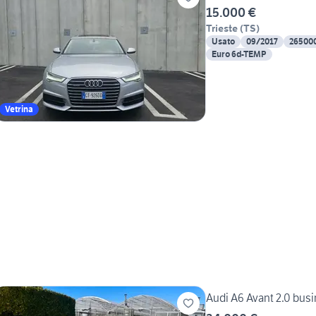
15.000 €
Trieste
(
TS
)
Usato
09/2017
26500
Euro 6d-TEMP
Vetrina
Audi A6 Avant 2.0 busi