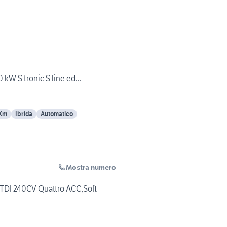
 kW S tronic S line ed...
 Km
Ibrida
Automatico
Mostra numero
 TDI 240CV Quattro ACC,Soft