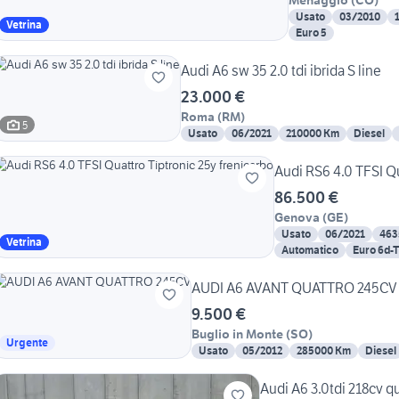
Menaggio
(
CO
)
Usato
03/2010
Vetrina
Euro 5
Audi A6 sw 35 2.0 tdi ibrida S line
23.000 €
Roma
(
RM
)
5
Usato
06/2021
210000 Km
Diesel
Audi RS6 4.0 TFSI Qu
86.500 €
Genova
(
GE
)
Usato
06/2021
463
Vetrina
Automatico
Euro 6d-
AUDI A6 AVANT QUATTRO 245CV
9.500 €
Buglio in Monte
(
SO
)
Urgente
Usato
05/2012
285000 Km
Diesel
Audi A6 3.0tdi 218cv q