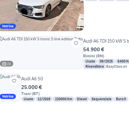
Vetrina
Audi A6 TDI 150 kW S tr
54.900 €
Rimini
(
RN
)
Usato
09/2025
6400 
20
Rivenditore
EasyClass srl
Audi A6 50
25.000 €
Trani
(
BT
)
Vetrina
Usato
12/2019
220000 Km
Diesel
Sequenziale
Euro 5