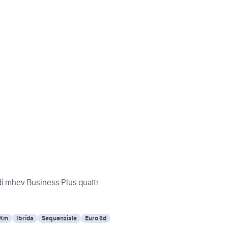
di mhev Business Plus quattr
 Km
Ibrida
Sequenziale
Euro 6d