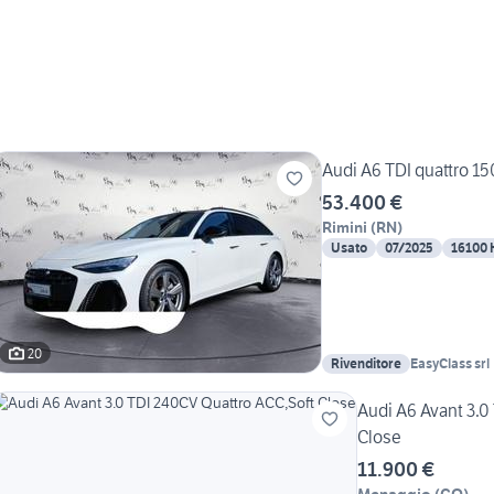
Audi A6 TDI quattro 150
53.400 €
Rimini
(
RN
)
Usato
07/2025
16100
20
Rivenditore
EasyClass srl
Audi A6 Avant 3.0
Close
11.900 €