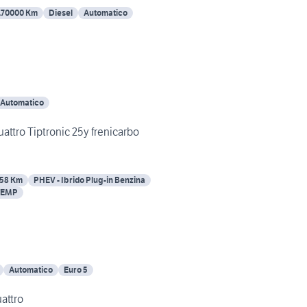
170000 Km
Diesel
Automatico
Automatico
attro Tiptronic 25y frenicarbo
58 Km
PHEV - Ibrido Plug-in Benzina
TEMP
Automatico
Euro 5
uattro