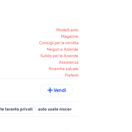
Modelli auto
Magazine
Consigli per la vendita
Negozi e Aziende
Subito per le Aziende
Assistenza
Ricerche salvate
Preferiti
Vendi
te taranto privati
auto usate niscemi
auto usate imola
auto ho