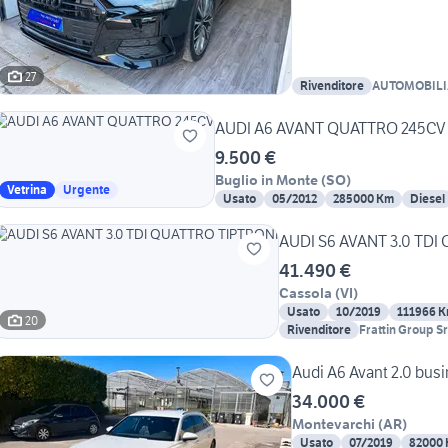
27
Rivenditore
AUTOMOBILI
AUDI A6 AVANT QUATTRO 245CV
9.500 €
Buglio in Monte
(
SO
)
Vetrina
Urgente
Usato
05/2012
285000 Km
Diesel
AUDI S6 AVANT 3.0 TDI
41.490 €
Cassola
(
VI
)
Usato
10/2019
111966 
20
Rivenditore
Frattin Group Sr
Audi A6 Avant 2.0 busi
34.000 €
Montevarchi
(
AR
)
Usato
07/2019
82000