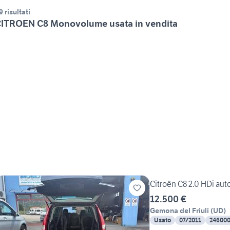
9 risultati
ITROEN C8 Monovolume usata in vendita
Citroën C8 2.0 HDi auto
12.500 €
Gemona del Friuli
(
UD
)
Usato
07/2011
24600