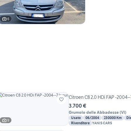
6
Citroen C8 2.0 HDi FAP -2004--7
3.700 €
Grumolo delle Abbadesse
(
VI
)
Usato
06/2004
230000 Km
Di
9
Rivenditore
YANIS CARS