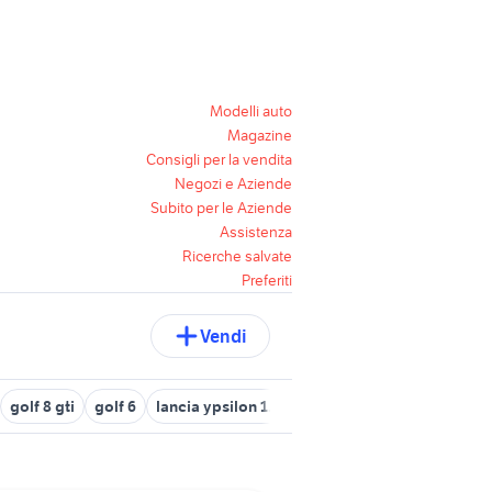
Modelli auto
Magazine
Consigli per la vendita
Negozi e Aziende
Subito per le Aziende
Assistenza
Ricerche salvate
Preferiti
Vendi
golf 8 gti
golf 6
lancia ypsilon 1.2
3008 usata
golf 4 r32