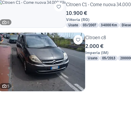
Citroen C1 - Come nuova 34.00
10.900 €
Vittoria
(
RG
)
6
Usato
03/2007
34000 Km
Diese
Citroen c8
2.000 €
Imperia
(
IM
)
Usato
05/2013
20000
5