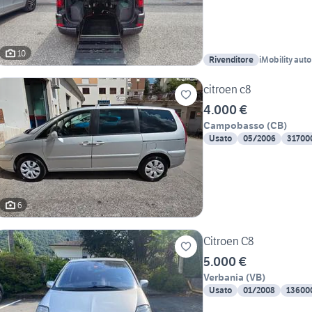
10
Rivenditore
iMobility auto 
adattati
citroen c8
4.000 €
Campobasso
(
CB
)
Usato
05/2006
31700
6
Citroen C8
5.000 €
Verbania
(
VB
)
Usato
01/2008
13600