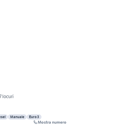
 locuri
esel
Manuale
Euro 3
Mostra numero