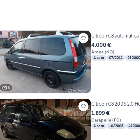
Citroen C8 automatica 
4.000 €
Arona
(
NO
)
Usato
07/2012
25000
6
Citroen C8 2006 2.0 Hd
1.899 €
Carapelle
(
FG
)
Usato
10/2006
41000