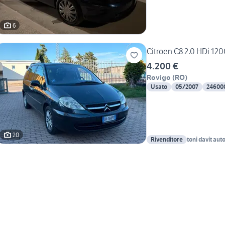
6
Citroen C8 2.0 HDi 12
4.200 €
Rovigo
(
RO
)
Usato
05/2007
24600
20
Rivenditore
toni davit aut