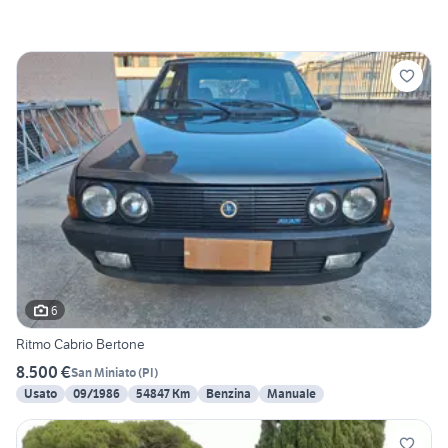
6
Ritmo Cabrio Bertone
8.500 €
San Miniato
(
PI
)
Usato
09/1986
54847 Km
Benzina
Manuale