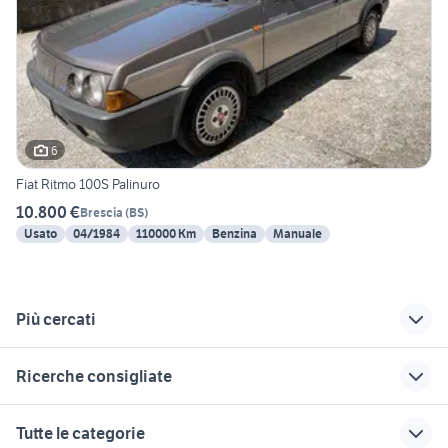
6
Fiat Ritmo 100S Palinuro
10.800 €
Brescia
(
BS
)
Usato
04/1984
110000 Km
Benzina
Manuale
Più cercati
Correlati
Richerche simili
Suggerimenti
Ricerche consigliate
jeep renegade
alfa romeo tonale
porsche macan
autocarro
Veneto
offerte di lavoro casalnuovo di
enel auto
axolotl
Tutte le categorie
napoli
peugeot 3008 2020
ktm 690 usato
cerchi 19 mercedes