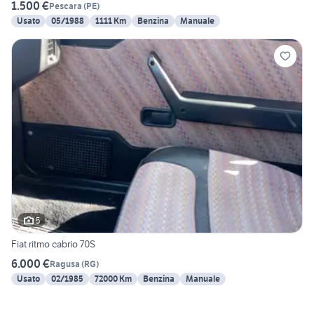
1.500 €
Pescara
(
PE
)
Usato
05/1988
1111 Km
Benzina
Manuale
5
Fiat ritmo cabrio 70S
6.000 €
Ragusa
(
RG
)
Usato
02/1985
72000 Km
Benzina
Manuale