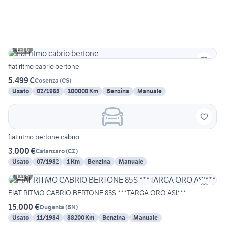
6
fiat ritmo cabrio bertone
5.499 €
Cosenza
(
CS
)
Usato
02/1985
100000 Km
Benzina
Manuale
fiat ritmo bertone cabrio
3.000 €
Catanzaro
(
CZ
)
Usato
07/1982
1 Km
Benzina
Manuale
5
FIAT RITMO CABRIO BERTONE 85S ***TARGA ORO ASI***
15.000 €
Dugenta
(
BN
)
Usato
11/1984
88200 Km
Benzina
Manuale