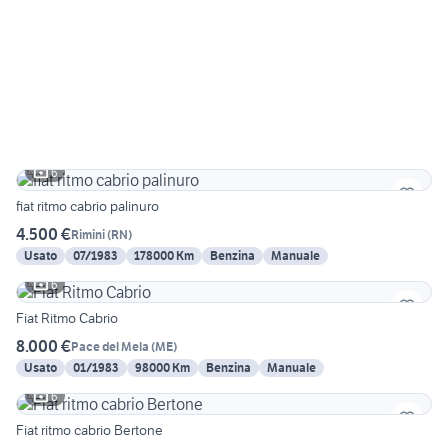
6
fiat ritmo cabrio palinuro
4.500 €
Rimini
(
RN
)
Usato
07/1983
178000 Km
Benzina
Manuale
6
Fiat Ritmo Cabrio
8.000 €
Pace del Mela
(
ME
)
Usato
01/1983
98000 Km
Benzina
Manuale
6
Fiat ritmo cabrio Bertone