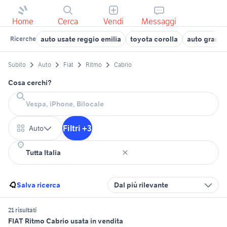
Home
Cerca
Vendi
Messaggi
auto usate reggio emilia
toyota corolla
auto grandi
Ricerche
Subito
Auto
Fiat
Ritmo
Cabrio
Cosa cerchi?
Filtri +3
Auto
Salva ricerca
Dal più rilevante
21 risultati
FIAT Ritmo Cabrio usata in vendita