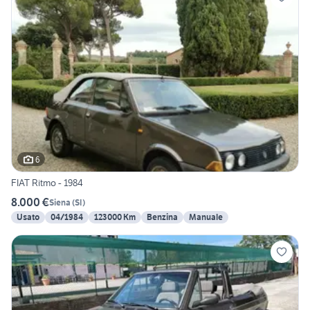
6
FIAT Ritmo - 1984
8.000 €
Siena
(
SI
)
Usato
04/1984
123000 Km
Benzina
Manuale