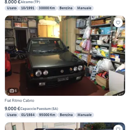
8.000 €
Alcamo
(
TP
)
Usato
10/1991
30000 Km
Benzina
Manuale
6
Fiat Ritmo Cabrio
9.000 €
Capaccio Paestum
(
SA
)
Usato
01/1984
95000 Km
Benzina
Manuale