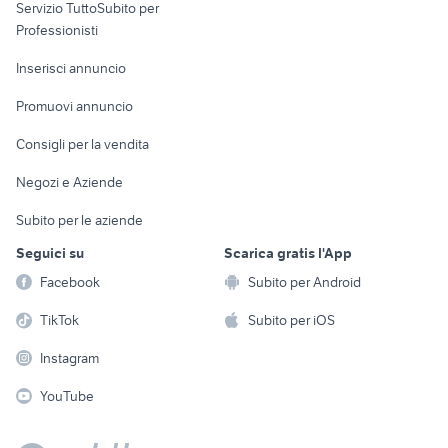
Servizio TuttoSubito per
persona
Informatica
Animali
Professionisti
Arredamento e
Console e
Accessori per
Casalinghi
Inserisci annuncio
Videogiochi
animali
Elettrodomestici
Promuovi annuncio
Audio/Video
Musica e Film
Giardino e Fai da te
Consigli per la vendita
Fotografia
Libri e Riviste
Abbigliamento e
Negozi e Aziende
Telefonia
Strumenti Musicali
Accessori
Subito per le aziende
Sports
Tutto per i bambini
Seguici su
Scarica gratis l'App
Biciclette
Facebook
Subito per Android
Collezionismo
TikTok
Subito per iOS
Instagram
YouTube