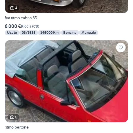
4
fiat ritmo cabrio 85
6.000 €
Riccia
(
CB
)
Usato
03/1985
146000 Km
Benzina
Manuale
6
ritmo bertone