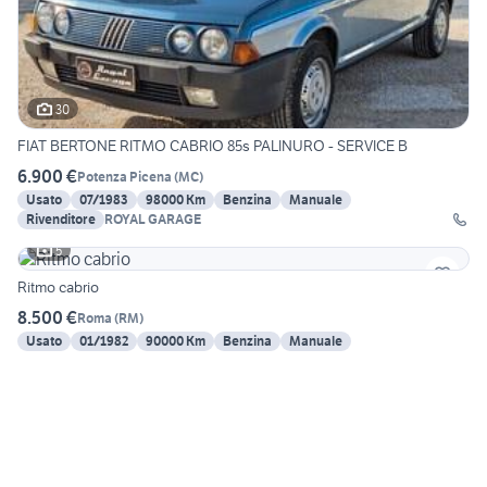
30
FIAT BERTONE RITMO CABRIO 85s PALINURO - SERVICE B
6.900 €
Potenza Picena
(
MC
)
Usato
07/1983
98000 Km
Benzina
Manuale
Rivenditore
ROYAL GARAGE
5
Ritmo cabrio
8.500 €
Roma
(
RM
)
Usato
01/1982
90000 Km
Benzina
Manuale