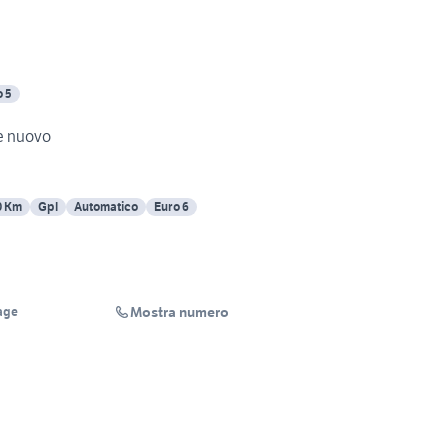
o 5
re nuovo
0 Km
Gpl
Automatico
Euro 6
Mostra numero
age