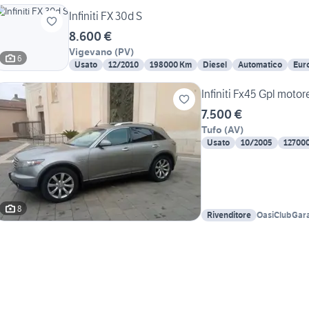
Infiniti FX 30d S
8.600 €
Vigevano
(
PV
)
6
Usato
12/2010
198000 Km
Diesel
Automatico
Eur
Infiniti Fx45 Gpl moto
7.500 €
Tufo
(
AV
)
Usato
10/2005
12700
8
Rivenditore
OasiClubGar