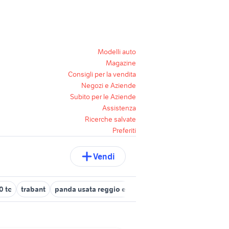
Modelli auto
Magazine
Consigli per la vendita
Negozi e Aziende
Subito per le Aziende
Assistenza
Ricerche salvate
Preferiti
Vendi
0 tc
trabant
panda usata reggio emilia
toyota yaris usata vic