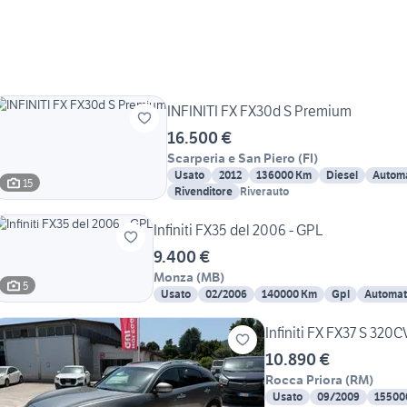
INFINITI FX FX30d S Premium
16.500 €
Scarperia e San Piero
(
FI
)
Usato
2012
136000 Km
Diesel
Autom
15
Rivenditore
Riverauto
Infiniti FX35 del 2006 - GPL
9.400 €
Monza
(
MB
)
5
Usato
02/2006
140000 Km
Gpl
Automat
Infiniti FX FX37 S 320
10.890 €
Rocca Priora
(
RM
)
Usato
09/2009
15500