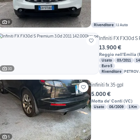
9
Rivenditore
IJ Auto
Infiniti FX FX30d 
13.900 €
Reggio nell'Emilia
(
Usato
03/2011
1
Euro 5
30
Rivenditore
PETROV
infiniti fx 35 gpl
5.000 €
Motta de' Conti
(
VC
)
Usato
06/2009
1 Km
5