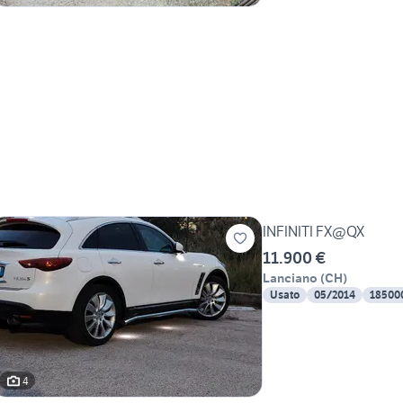
INFINITI FX@QX
11.900 €
Lanciano
(
CH
)
Usato
05/2014
18500
4