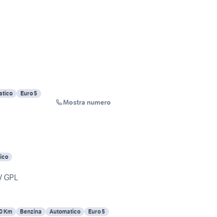
atico
Euro 5
Mostra numero
ico
CV GPL
0 Km
Benzina
Automatico
Euro 5