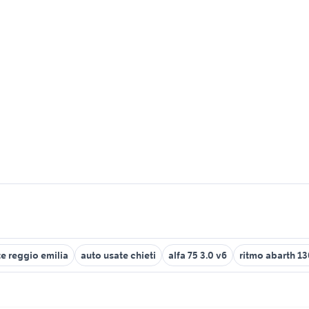
e reggio emilia
auto usate chieti
alfa 75 3.0 v6
ritmo abarth 13