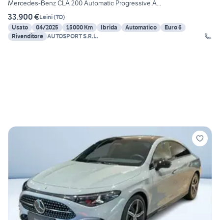
Mercedes-Benz CLA 200 Automatic Progressive A...
33.900 €
Leini
(
TO
)
Usato
04/2025
15000 Km
Ibrida
Automatico
Euro 6
Rivenditore
AUTOSPORT S.R.L.