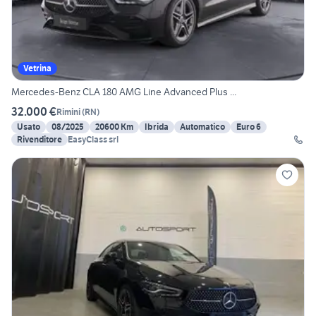
Vetrina
Mercedes-Benz CLA 180 AMG Line Advanced Plus ...
32.000 €
Rimini
(
RN
)
Usato
08/2025
20600 Km
Ibrida
Automatico
Euro 6
Rivenditore
EasyClass srl