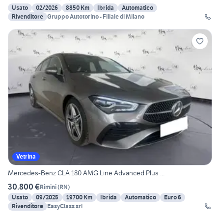
Usato
02/2026
8850 Km
Ibrida
Automatico
Rivenditore
Gruppo Autotorino - Filiale di Milano
Vetrina
Mercedes-Benz CLA 180 AMG Line Advanced Plus ...
30.800 €
Rimini
(
RN
)
Usato
09/2025
19700 Km
Ibrida
Automatico
Euro 6
Rivenditore
EasyClass srl