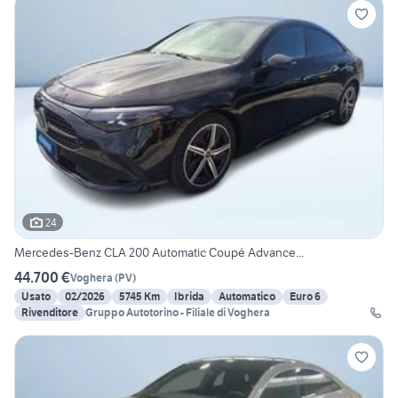
24
Mercedes-Benz CLA 200 Automatic Coupé Advance...
44.700 €
Voghera
(
PV
)
Usato
02/2026
5745 Km
Ibrida
Automatico
Euro 6
Rivenditore
Gruppo Autotorino - Filiale di Voghera