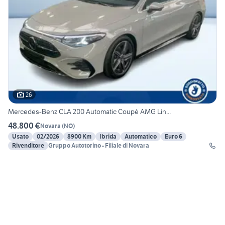
26
Mercedes-Benz CLA 200 Automatic Coupé AMG Lin...
48.800 €
Novara
(
NO
)
Usato
02/2026
8900 Km
Ibrida
Automatico
Euro 6
Rivenditore
Gruppo Autotorino - Filiale di Novara