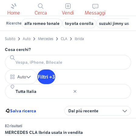
Home
Cerca
Vendi
Messaggi
alfa romeo tonale
toyota corolla
suzuki jimny usato 
Ricerche
Subito
Auto
Mercedes
CLA
Ibrida
Cosa cerchi?
Filtri +3
Auto
Salva ricerca
Dal più recente
82 risultati
MERCEDES CLA Ibrida usata in vendita