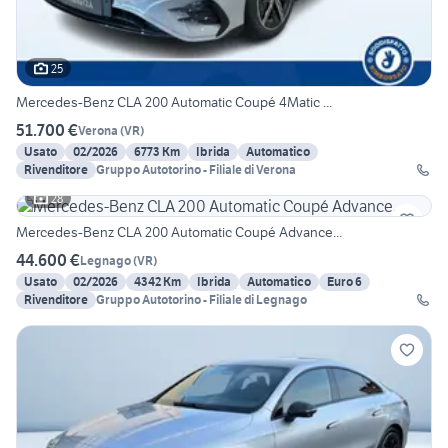
25
Mercedes-Benz CLA 200 Automatic Coupé 4Matic ...
51.700 €
Verona
(
VR
)
Usato
02/2026
6773 Km
Ibrida
Automatico
Rivenditore
Gruppo Autotorino - Filiale di Verona
28
Mercedes-Benz CLA 200 Automatic Coupé Advance...
44.600 €
Legnago
(
VR
)
Usato
02/2026
4342 Km
Ibrida
Automatico
Euro 6
Rivenditore
Gruppo Autotorino - Filiale di Legnago