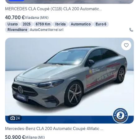
MERCEDES CLA Coupé (C118) CLA 200 Automatic...
40.700 €
Viadana
(
MN
)
Usato
2025
6759 Km
Ibrida
Automatico
Euro 6
Rivenditore
AutoComeVorrei srl
24
Mercedes-Benz CLA 200 Automatic Coupé 4Matic ...
50.900 €
Milano
(
MI
)