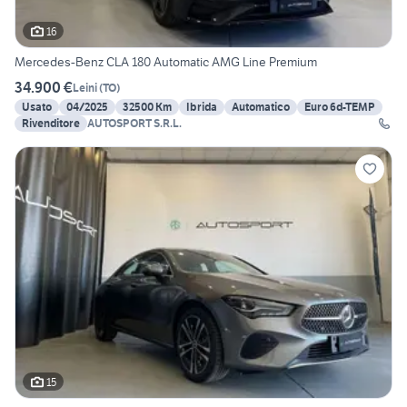
16
Mercedes-Benz CLA 180 Automatic AMG Line Premium
34.900 €
Leini
(
TO
)
Usato
04/2025
32500 Km
Ibrida
Automatico
Euro 6d-TEMP
Rivenditore
AUTOSPORT S.R.L.
15