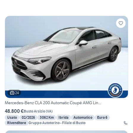
24
Mercedes-Benz CLA 200 Automatic Coupé AMG Lin...
48.800 €
Busto Arsizio
(
VA
)
Usato
02/2026
3062 Km
Ibrida
Automatico
Euro 6
Rivenditore
Gruppo Autotorino - Filiale di Busto