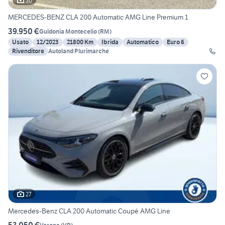
30
MERCEDES-BENZ CLA 200 Automatic AMG Line Premium 1
39.950 €
Guidonia Montecelio
(
RM
)
Usato
12/2023
21800 Km
Ibrida
Automatico
Euro 6
Rivenditore
Autoland Plurimarche
27
Mercedes-Benz CLA 200 Automatic Coupé AMG Line