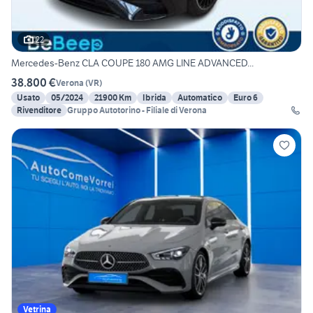
22
Mercedes-Benz CLA COUPE 180 AMG LINE ADVANCED...
38.800 €
Verona
(
VR
)
Usato
05/2024
21900 Km
Ibrida
Automatico
Euro 6
Rivenditore
Gruppo Autotorino - Filiale di Verona
Vetrina