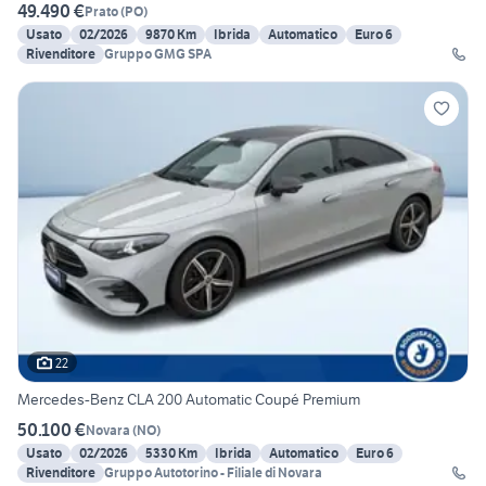
49.490 €
Prato
(
PO
)
Usato
02/2026
9870 Km
Ibrida
Automatico
Euro 6
Rivenditore
Gruppo GMG SPA
22
Mercedes-Benz CLA 200 Automatic Coupé Premium
50.100 €
Novara
(
NO
)
Usato
02/2026
5330 Km
Ibrida
Automatico
Euro 6
Rivenditore
Gruppo Autotorino - Filiale di Novara