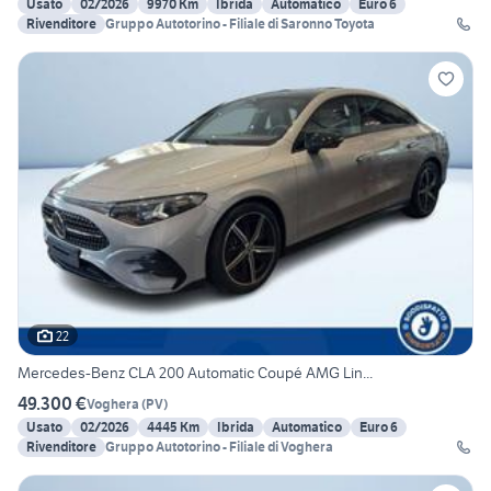
Usato
02/2026
9970 Km
Ibrida
Automatico
Euro 6
Rivenditore
Gruppo Autotorino - Filiale di Saronno Toyota
22
Mercedes-Benz CLA 200 Automatic Coupé AMG Lin...
49.300 €
Voghera
(
PV
)
Usato
02/2026
4445 Km
Ibrida
Automatico
Euro 6
Rivenditore
Gruppo Autotorino - Filiale di Voghera