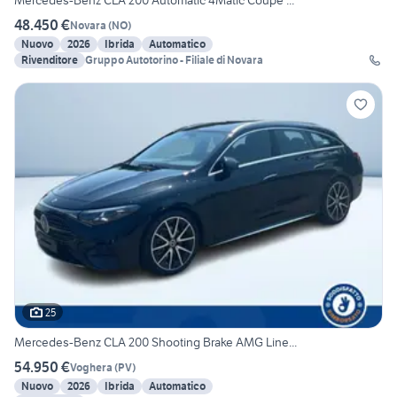
Mercedes-Benz CLA 200 Automatic 4Matic Coupé ...
48.450 €
Novara
(
NO
)
Nuovo
2026
Ibrida
Automatico
Rivenditore
Gruppo Autotorino - Filiale di Novara
25
Mercedes-Benz CLA 200 Shooting Brake AMG Line...
54.950 €
Voghera
(
PV
)
Nuovo
2026
Ibrida
Automatico