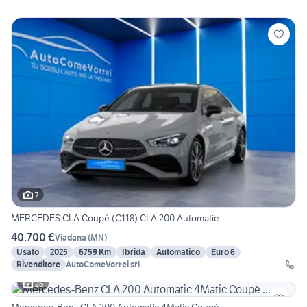
7
MERCEDES CLA Coupé (C118) CLA 200 Automatic...
40.700 €
Viadana
(
MN
)
Usato
2025
6759 Km
Ibrida
Automatico
Euro 6
Rivenditore
AutoComeVorrei srl
26