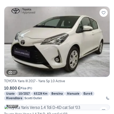
17
TOYOTA Yaris III 2017 - Yaris 5p 1.0 Active
10.800 €
Pisa
(
PI
)
Usato
10/2017
63229 Km
Benzina
Manuale
Euro 6
Rivenditore
Scotti Outlet
20