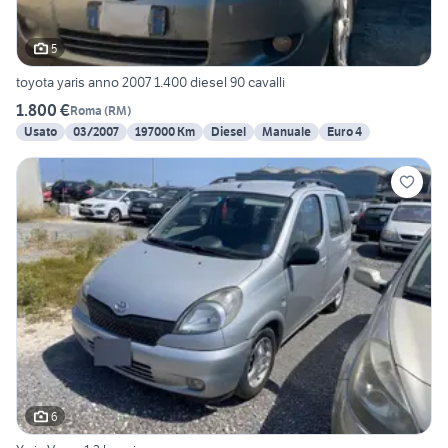
5
toyota yaris anno 2007 1.400 diesel 90 cavalli
1.800 €
Roma
(
RM
)
Usato
03/2007
197000 Km
Diesel
Manuale
Euro 4
6