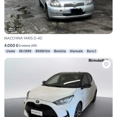
6
MACCHINA YARIS D-4D
4.000 €
Crotone
(
KR
)
Usato
05/1999
95000 Km
Benzina
Manuale
Euro 2