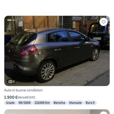
6
Auto in buone condizioni
1.900 €
Vercelli
(
VC
)
Usato
09/2000
221000 Km
Benzina
Manuale
Euro 3