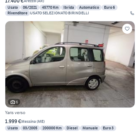
17.400 €
Arezzo
(
AR
)
Usato
06/2021
45770 Km
Ibrida
Automatico
Euro 6
Rivenditore
USATO SELEZIONATO BIRINDELLI
6
Yaris verso
1.999 €
Messina
(
ME
)
Usato
03/2005
200000 Km
Diesel
Manuale
Euro 3