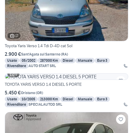
17
Toyota Yaris Verso 1.4 Tdi D-4D cat Sol
2.900 €
Sant'Agata sul Santerno
(
RA
)
Usato
05/2002
287000 Km
Diesel
Manuale
Euro 3
Rivenditore
AUTO START SRL
8
TOYOTA YARIS VERSO 1.4 DIESEL 5 PORTE
5.450 €
Oristano
(
OR
)
Usato
10/2005
213000 Km
Diesel
Manuale
Euro 3
Rivenditore
SPECIALAUTOD SRL