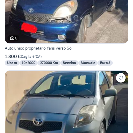
6
Auto unico proprietario Yaris verso Sol
1.800 €
Cagliari
(
CA
)
Usato
10/2000
270000 Km
Benzina
Manuale
Euro 3