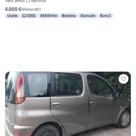
Yaris Verso 1.3 benzina
4.000 €
Milano
(
MI
)
Usato
12/2001
95500 Km
Benzina
Manuale
Euro 3