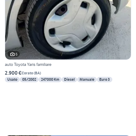
6
auto Toyota Yaris familiare
2.900 €
Corato
(
BA
)
Usato
05/2002
247000 Km
Diesel
Manuale
Euro 3