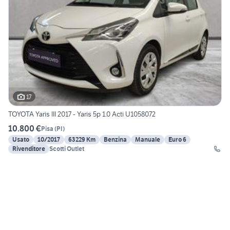
17
TOYOTA Yaris III 2017 - Yaris 5p 1.0 Acti U1058072
10.800 €
Pisa
(
PI
)
Usato
10/2017
63229 Km
Benzina
Manuale
Euro 6
Rivenditore
Scotti Outlet