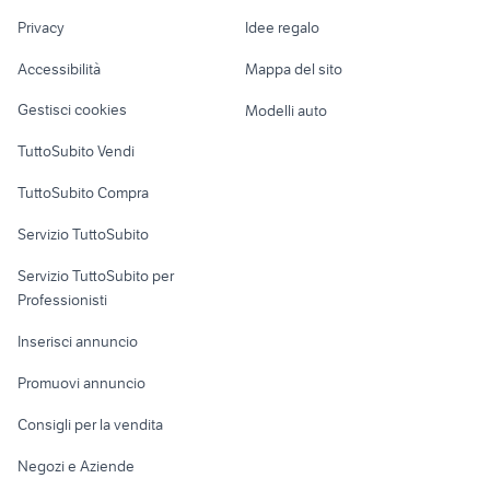
Nautica
lavoro
regalo
pecore in vendita sardegna
Privacy
Idee regalo
Garage e box
lavoro gioia tauro
carrello food truck
Caravan e Camper
Accessibilità
Mappa del sito
Loft, mansarde e
Veicoli commerciali
altro
Gestisci cookies
Modelli auto
Case vacanza
TuttoSubito Vendi
Uffici e Locali
TuttoSubito Compra
commerciali
Servizio TuttoSubito
elettronica
per la casa e la
sports e hobby
Servizio TuttoSubito per
persona
Informatica
Animali
Professionisti
Arredamento e
Console e
Accessori per
Casalinghi
Inserisci annuncio
Videogiochi
animali
Elettrodomestici
Promuovi annuncio
Audio/Video
Musica e Film
Giardino e Fai da te
Consigli per la vendita
Fotografia
Libri e Riviste
Abbigliamento e
Negozi e Aziende
Telefonia
Strumenti Musicali
Accessori