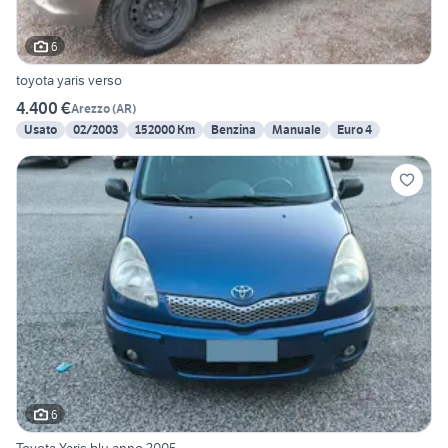
6
toyota yaris verso
4.400 €
Arezzo
(
AR
)
Usato
02/2003
152000 Km
Benzina
Manuale
Euro 4
6