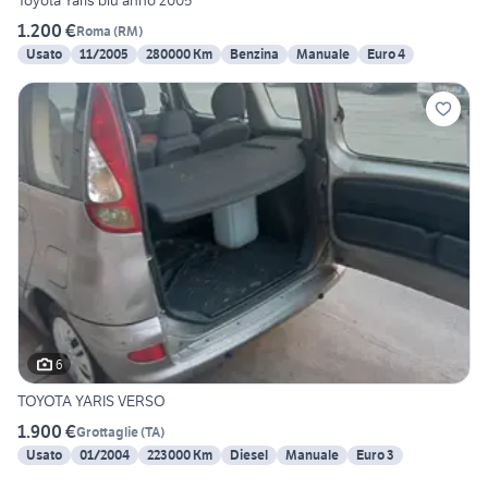
Toyota Yaris blu anno 2005
1.200 €
Roma
(
RM
)
Usato
11/2005
280000 Km
Benzina
Manuale
Euro 4
6
TOYOTA YARIS VERSO
1.900 €
Grottaglie
(
TA
)
Usato
01/2004
223000 Km
Diesel
Manuale
Euro 3