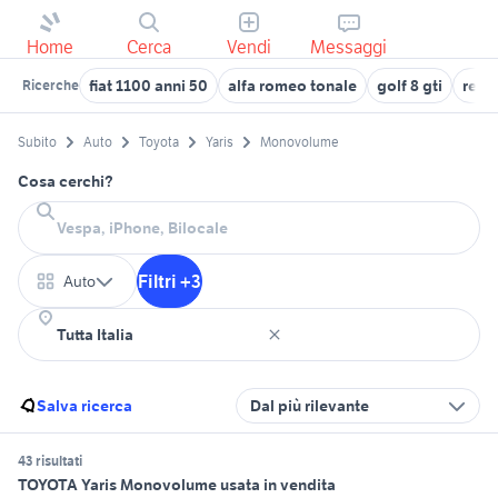
Home
Cerca
Vendi
Messaggi
fiat 1100 anni 50
alfa romeo tonale
golf 8 gti
renau
Ricerche
Subito
Auto
Toyota
Yaris
Monovolume
Cosa cerchi?
Filtri +3
Auto
Salva ricerca
Dal più rilevante
43 risultati
TOYOTA Yaris Monovolume usata in vendita