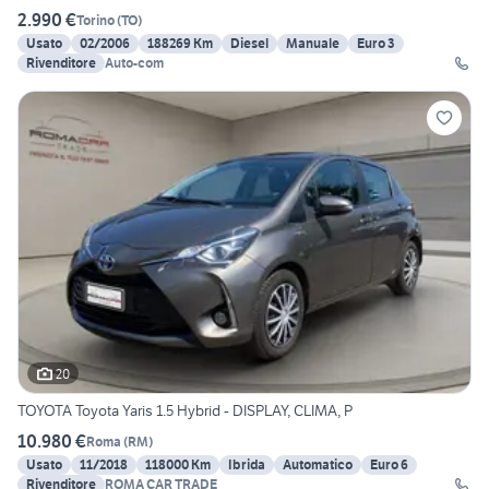
2.990 €
Torino
(
TO
)
Usato
02/2006
188269 Km
Diesel
Manuale
Euro 3
Rivenditore
Auto-com
20
TOYOTA Toyota Yaris 1.5 Hybrid - DISPLAY, CLIMA, P
10.980 €
Roma
(
RM
)
Usato
11/2018
118000 Km
Ibrida
Automatico
Euro 6
Rivenditore
ROMA CAR TRADE