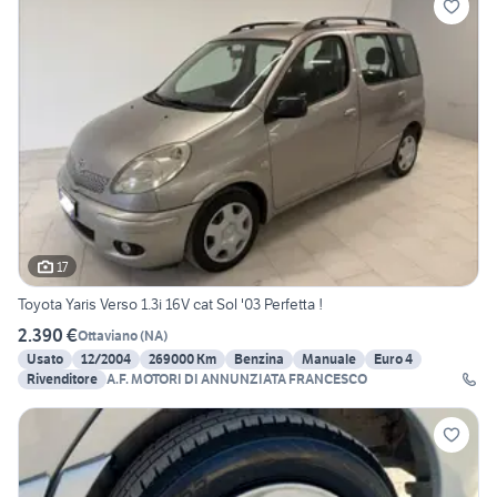
17
Toyota Yaris Verso 1.3i 16V cat Sol '03 Perfetta !
2.390 €
Ottaviano
(
NA
)
Usato
12/2004
269000 Km
Benzina
Manuale
Euro 4
Rivenditore
A.F. MOTORI DI ANNUNZIATA FRANCESCO