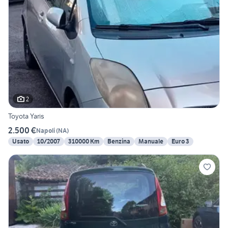
2
Toyota Yaris
2.500 €
Napoli
(
NA
)
Usato
10/2007
310000 Km
Benzina
Manuale
Euro 3