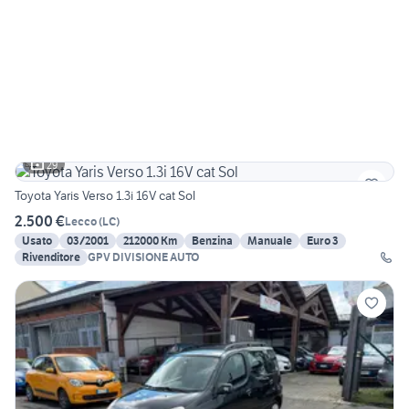
29
Toyota Yaris Verso 1.3i 16V cat Sol
2.500 €
Lecco
(
LC
)
Usato
03/2001
212000 Km
Benzina
Manuale
Euro 3
Rivenditore
GPV DIVISIONE AUTO