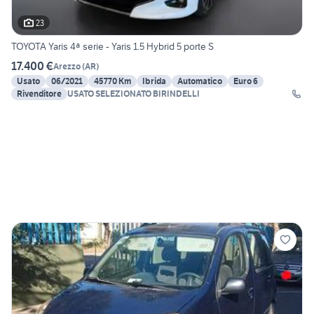
23
TOYOTA Yaris 4ª serie - Yaris 1.5 Hybrid 5 porte S
17.400 €
Arezzo
(
AR
)
Usato
06/2021
45770 Km
Ibrida
Automatico
Euro 6
Rivenditore
USATO SELEZIONATO BIRINDELLI