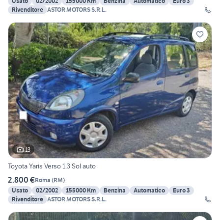
Usato
02/2002
155000 Km
Benzina
Automatico
Euro 3
Rivenditore
ASTOR MOTORS S.R.L.
13
Toyota Yaris Verso 1.3 Sol auto
2.800 €
Roma
(
RM
)
Usato
02/2002
155000 Km
Benzina
Automatico
Euro 3
Rivenditore
ASTOR MOTORS S.R.L.