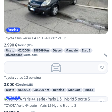
Vetrina
Toyota Yaris Verso 1.4 Tdi D-4D cat Sol '03
2.990 €
Torino
(
TO
)
Usato
02/2006
188269 Km
Diesel
Manuale
Euro 3
Rivenditore
Auto-com
Toyota verso 1.2 benzina
3.000 €
Desio
(
MB
)
Usato
06/2002
285000 Km
Benzina
Manuale
Euro 3
Vetrina
TOYOTA Yaris 4ª serie - Yaris 1.5 Hybrid 5 porte S