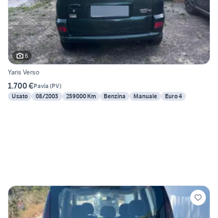
6
Yaris Verso
1.700 €
Pavia
(
PV
)
Usato
08/2003
259000 Km
Benzina
Manuale
Euro 4