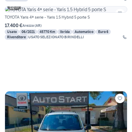
23
TOYOTA Yaris 4ª serie - Yaris 1.5 Hybrid 5 porte S
17.400 €
Arezzo
(
AR
)
Usato
06/2021
45770 Km
Ibrida
Automatico
Euro 6
Rivenditore
USATO SELEZIONATO BIRINDELLI