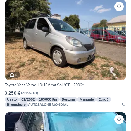
16
Toyota Yaris Verso 1.3i 16V cat Sol *GPL 2036*
3.250 €
Torino
(
TO
)
Usato
01/2002
183000 Km
Benzina
Manuale
Euro 3
Rivenditore
AUTOSALONE MONDIAL