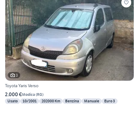
3
Toyota Yaris Verso
2.000 €
Modica
(
RG
)
Usato
10/2001
202000 Km
Benzina
Manuale
Euro 3