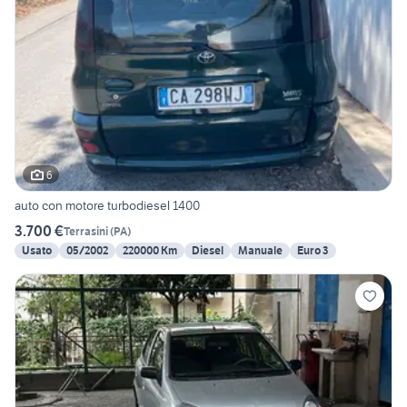
6
auto con motore turbodiesel 1400
3.700 €
Terrasini
(
PA
)
Usato
05/2002
220000 Km
Diesel
Manuale
Euro 3