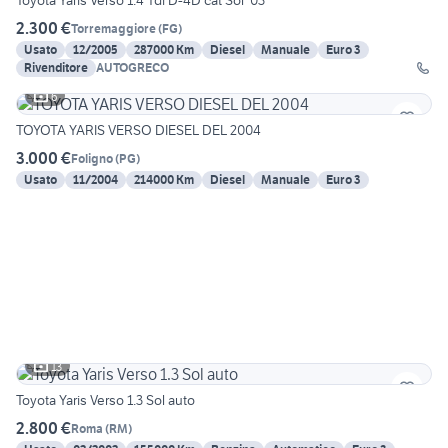
Toyota Yaris Verso 1.4 Tdi D-4D cat Sol '03
2.300 €
Torremaggiore
(
FG
)
Usato
12/2005
287000 Km
Diesel
Manuale
Euro 3
Rivenditore
AUTOGRECO
6
TOYOTA YARIS VERSO DIESEL DEL 2004
3.000 €
Foligno
(
PG
)
Usato
11/2004
214000 Km
Diesel
Manuale
Euro 3
13
Toyota Yaris Verso 1.3 Sol auto
2.800 €
Roma
(
RM
)