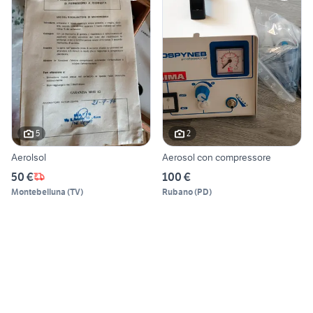
5
2
Aerolsol
Aerosol con compressore
50 €
100 €
Montebelluna
(
TV
)
Rubano
(
PD
)