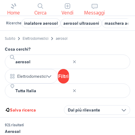
Home
Cerca
Vendi
Messaggi
inalatore aerosol
aerosol ultrasuoni
maschera aero
Ricerche
Subito
Elettrodomestici
aerosol
Cosa cerchi?
Filtri
Elettrodomestici
Salva ricerca
Dal più rilevante
921 risultati
Aerosol