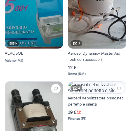
6
3
AEROSOL
Aerosol Dynamic+ Master Aid
Tech con accessori
Milano
(
MI
)
12 €
Roma
(
RM
)
4
aerosol nebulizzatore primo.net
perfetto e silenzi
19 €
Firenze
(
FI
)