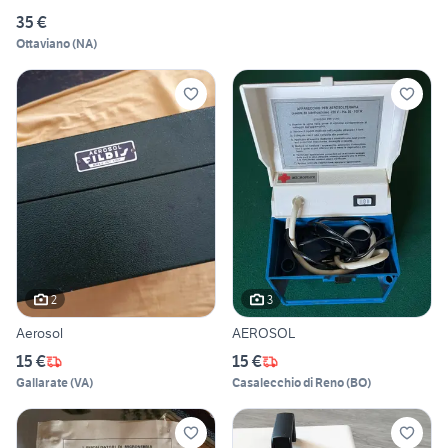
35 €
Ottaviano
(
NA
)
2
3
Aerosol
AEROSOL
15 €
15 €
Gallarate
(
VA
)
Casalecchio di Reno
(
BO
)