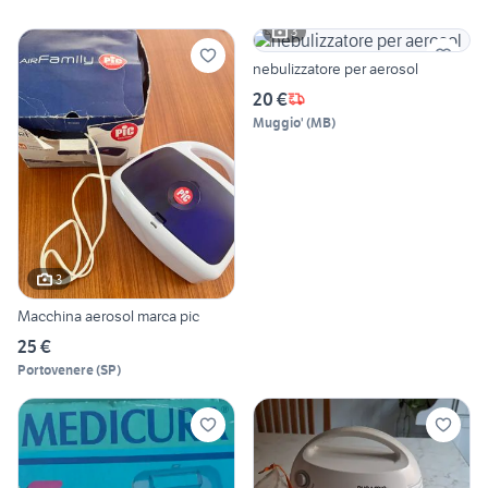
3
nebulizzatore per aerosol
20 €
Muggio'
(
MB
)
3
Macchina aerosol marca pic
25 €
Portovenere
(
SP
)