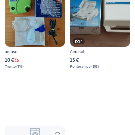
4
aerosol
Aerosol
10 €
15 €
Trento
(
TN
)
Ponteranica
(
BG
)