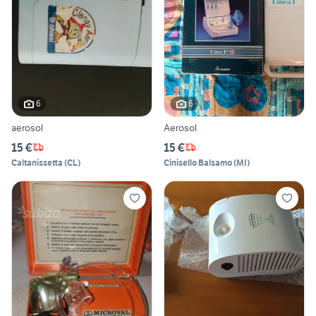
6
6
aerosol
Aerosol
15 €
15 €
Caltanissetta
(
CL
)
Cinisello Balsamo
(
MI
)