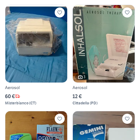
3
Aerosol
Aerosol
60 €
12 €
Misterbianco
(
CT
)
Cittadella
(
PD
)