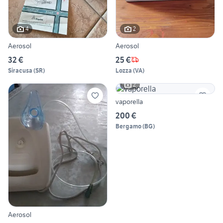
4
2
Aerosol
Aerosol
32 €
25 €
Siracusa
(
SR
)
Lozza
(
VA
)
2
vaporella
200 €
Bergamo
(
BG
)
Aerosol