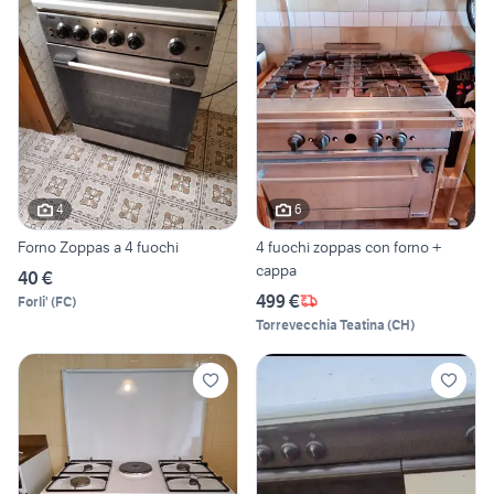
4
6
Forno Zoppas a 4 fuochi
4 fuochi zoppas con forno +
cappa
40 €
499 €
Forli'
(
FC
)
Torrevecchia Teatina
(
CH
)