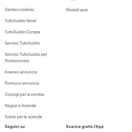
Veicoli commerciali
altro
Gestisci cookies
Modelli auto
Case vacanza
TuttoSubito Vendi
Uffici e Locali
TuttoSubito Compra
commerciali
Servizio TuttoSubito
elettronica
per la casa e la
sports e hobby
Servizio TuttoSubito per
persona
Informatica
Animali
Professionisti
Arredamento e
Console e
Accessori per
Casalinghi
Inserisci annuncio
Videogiochi
animali
Elettrodomestici
Promuovi annuncio
Audio/Video
Musica e Film
Giardino e Fai da te
Consigli per la vendita
Fotografia
Libri e Riviste
Abbigliamento e
Negozi e Aziende
Telefonia
Strumenti Musicali
Accessori
Subito per le aziende
Sports
Tutto per i bambini
Seguici su
Scarica gratis l'App
Biciclette