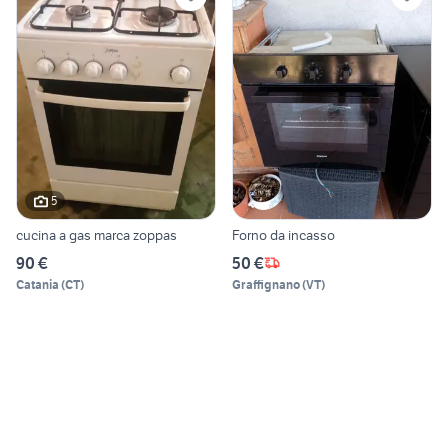
5
cucina a gas marca zoppas
Forno da incasso
90 €
50 €
Catania
(
CT
)
Graffignano
(
VT
)