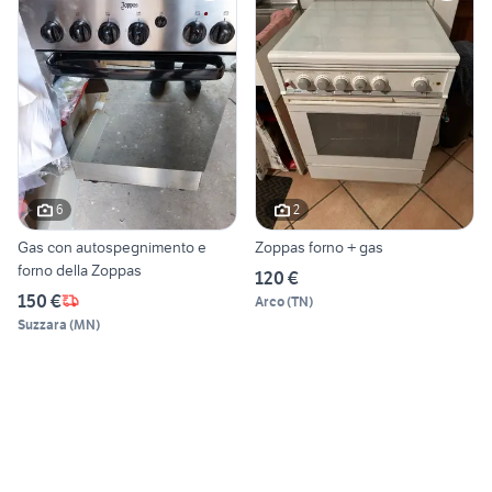
6
2
Gas con autospegnimento e
Zoppas forno + gas
forno della Zoppas
120 €
150 €
Arco
(
TN
)
Suzzara
(
MN
)