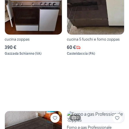
cucina zoppas
cucina 5 fuochi e forno zoppas
390 €
60 €
Gazzada Schianno
(
VA
)
Casteldaccia
(
PA
)
2
Forno a gas Professionale