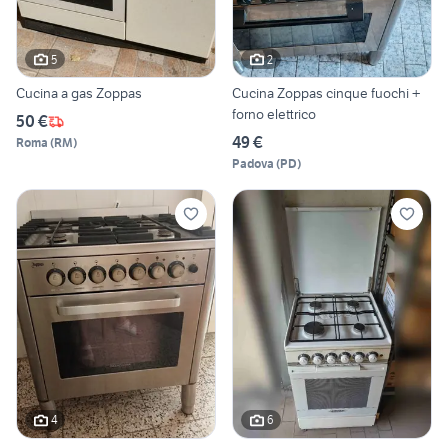
5
2
Cucina a gas Zoppas
Cucina Zoppas cinque fuochi +
forno elettrico
50 €
49 €
Roma
(
RM
)
Padova
(
PD
)
4
6