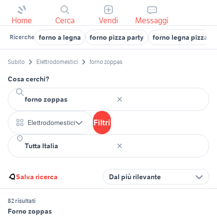
Home
Cerca
Vendi
Messaggi
forno a legna
forno pizza party
forno legna pizza E
Ricerche
Subito
Elettrodomestici
forno zoppas
Cosa cerchi?
Filtri
Elettrodomestici
Salva ricerca
Dal più rilevante
82 risultati
Forno zoppas