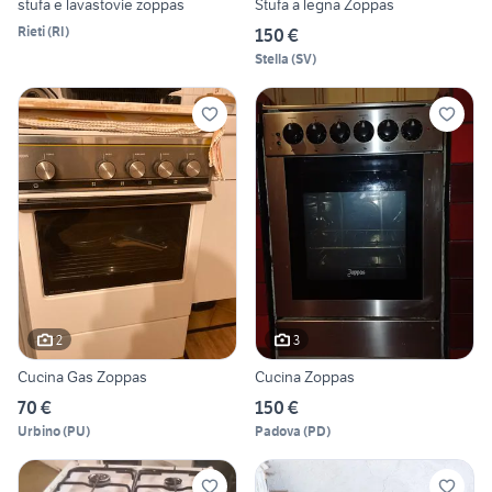
stufa e lavastovie zoppas
Stufa a legna Zoppas
Rieti
(
RI
)
150 €
Stella
(
SV
)
2
3
Cucina Gas Zoppas
Cucina Zoppas
70 €
150 €
Urbino
(
PU
)
Padova
(
PD
)