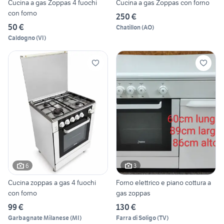
Cucina a gas Zoppas 4 fuochi
Cucina a gas Zoppas con forno
con forno
250 €
50 €
Chatillon
(
AO
)
Caldogno
(
VI
)
6
3
Cucina zoppas a gas 4 fuochi
Forno elettrico e piano cottura a
con forno
gas zoppas
99 €
130 €
Garbagnate Milanese
(
MI
)
Farra di Soligo
(
TV
)