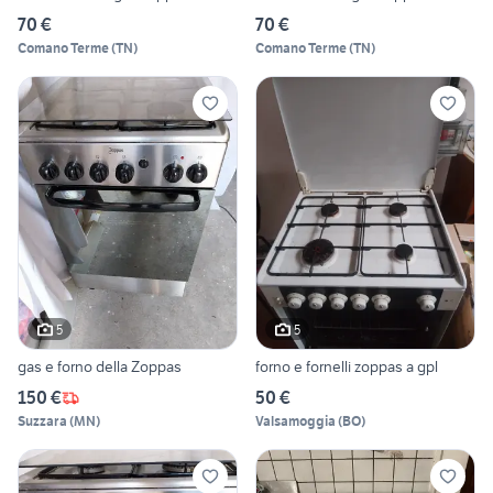
70 €
70 €
Comano Terme
(
TN
)
Comano Terme
(
TN
)
5
5
gas e forno della Zoppas
forno e fornelli zoppas a gpl
150 €
50 €
Suzzara
(
MN
)
Valsamoggia
(
BO
)