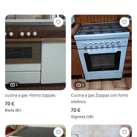
4
3
cucina a gas +forno zoppas
Cucina a gas Zoppas con forno
elettrico
70 €
70 €
Biella
(
BI
)
Gignese
(
VB
)