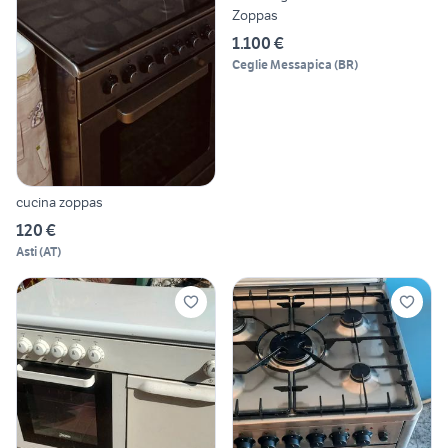
Zoppas
1.100 €
Ceglie Messapica
(
BR
)
cucina zoppas
120 €
Asti
(
AT
)