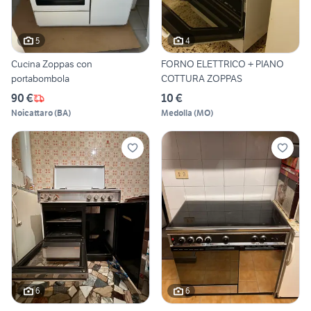
5
4
Cucina Zoppas con
FORNO ELETTRICO + PIANO
portabombola
COTTURA ZOPPAS
90 €
10 €
Noicattaro
(
BA
)
Medolla
(
MO
)
6
6