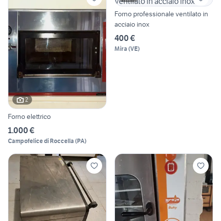
Forno professionale ventilato in
acciaio inox
400 €
Mira
(
VE
)
2
Forno elettrico
1.000 €
Campofelice di Roccella
(
PA
)