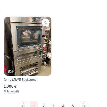
5
forno MIWE Backcombi
1.000 €
Milano
(
MI
)
1
2
3
4
5