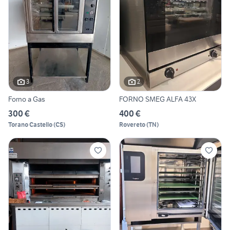
3
2
Forno a Gas
FORNO SMEG ALFA 43X
300 €
400 €
Torano Castello
(
CS
)
Rovereto
(
TN
)