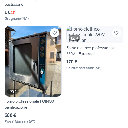
pasticcerie
1 €
Gragnano
(
NA
)
4
Forno elettrico professionale
220V – Euromilan
170 €
Cairo Montenotte
(
SV
)
5
Forno professionale FOINOX
panificazione
680 €
Piova' Massaia
(
AT
)