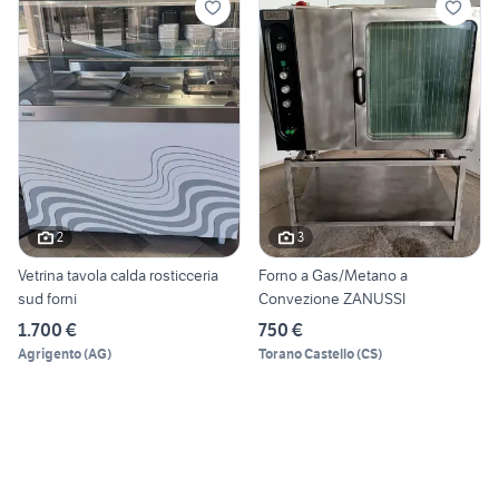
2
3
Vetrina tavola calda rosticceria
Forno a Gas/Metano a
sud forni
Convezione ZANUSSI
1.700 €
750 €
Agrigento
(
AG
)
Torano Castello
(
CS
)