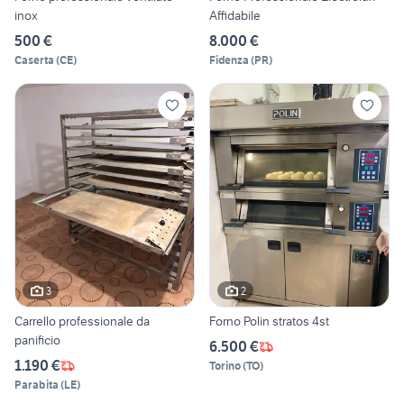
inox
Affidabile
500 €
8.000 €
Caserta
(
CE
)
Fidenza
(
PR
)
3
2
Carrello professionale da
Forno Polin stratos 4st
panificio
6.500 €
1.190 €
Torino
(
TO
)
Parabita
(
LE
)