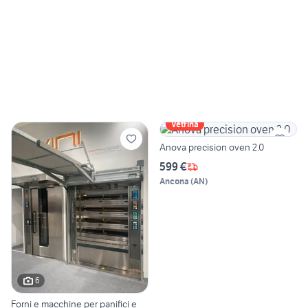
Vetrina
Anova precision oven 2.0
599 €
Ancona
(
AN
)
6
Forni e macchine per panifici e