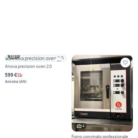
3
Anova precision oven 2.0
599 €
Ancona
(
AN
)
4
Forno convinato professionale