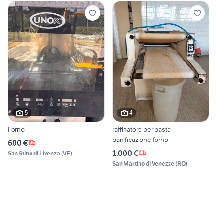
5
4
Forno
raffinatore per pasta
panificazione forno
600 €
1.000 €
San Stino di Livenza
(
VE
)
San Martino di Venezze
(
RO
)