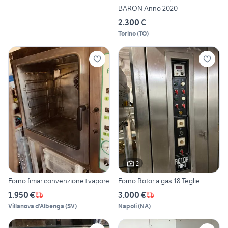
BARON Anno 2020
2.300 €
Torino
(
TO
)
2
Forno fimar convenzione+vapore
Forno Rotor a gas 18 Teglie
1.950 €
3.000 €
Villanova d'Albenga
(
SV
)
Napoli
(
NA
)