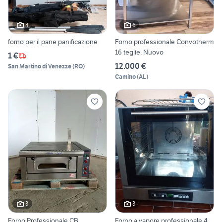
4
6
forno per il pane panificazione
Forno professionale Convotherm
16 teglie. Nuovo
1 €
12.000 €
San Martino di Venezze
(
RO
)
Camino
(
AL
)
3
3
Forno Professionale CB
Forno a vapore professionale 4