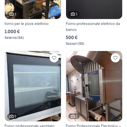
3
3
forno per le pizze elettrico
Forno professionale elettrico da
banco
1.000 €
500 €
Salerno
(
SA
)
Sassari
(
SS
)
6
2
Forno professionale ventilato
Forno Professionale Electrolux –