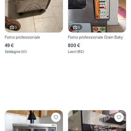
3
6
Forno professionale
Forno professionale Grain Baky
49 €
800 €
Valdagno
(
VI
)
Locri
(
RC
)