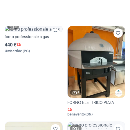
5
forno professionale a gas
440 €
Umbertide
(
PG
)
6
FORNO ELETTRICO PIZZA
Benevento
(
BN
)
2