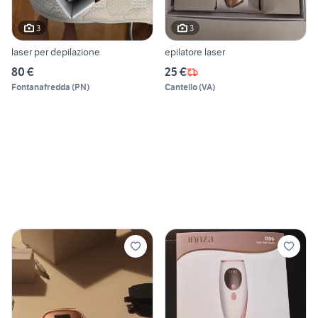
3
3
laser per depilazione
epilatore laser
80 €
25 €
Fontanafredda
(
PN
)
Cantello
(
VA
)