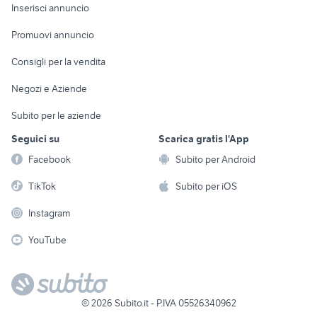
Console e
Accessori per
Casalinghi
Inserisci annuncio
Videogiochi
animali
Elettrodomestici
Promuovi annuncio
Audio/Video
Musica e Film
Giardino e Fai da te
Consigli per la vendita
Fotografia
Libri e Riviste
Abbigliamento e
Negozi e Aziende
Telefonia
Strumenti Musicali
Accessori
Subito per le aziende
Sports
Tutto per i bambini
Seguici su
Scarica gratis l'App
Biciclette
Facebook
Subito per Android
Collezionismo
TikTok
Subito per iOS
Instagram
YouTube
©
2026
Subito.it - P.IVA 05526340962