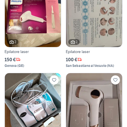
2
2
Epilatore laser
Epilatore laser
150 €
100 €
Genova
(
GE
)
San Sebastiano al Vesuvio
(
NA
)