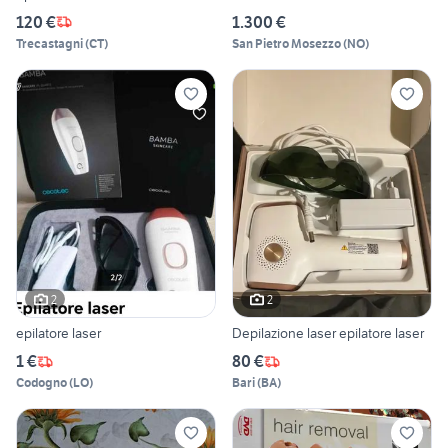
120 €
1.300 €
Trecastagni
(
CT
)
San Pietro Mosezzo
(
NO
)
2
2
epilatore laser
Depilazione laser epilatore laser
1 €
80 €
Codogno
(
LO
)
Bari
(
BA
)