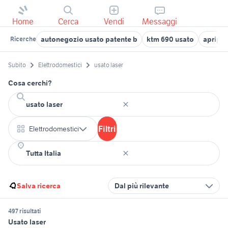
Home
Cerca
Vendi
Messaggi
autonegozio usato patente b
ktm 690 usato
apripis
Ricerche
Subito
Elettrodomestici
usato laser
Cosa cerchi?
Filtri
Elettrodomestici
Salva ricerca
Dal più rilevante
497 risultati
Usato laser