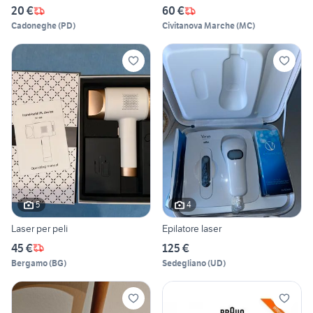
20 €
60 €
Cadoneghe
(
PD
)
Civitanova Marche
(
MC
)
5
4
Laser per peli
Epilatore laser
45 €
125 €
Bergamo
(
BG
)
Sedegliano
(
UD
)