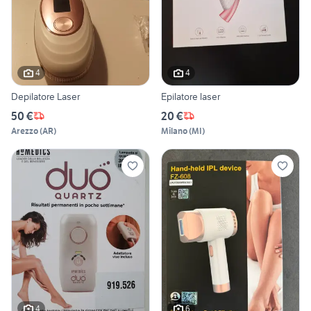
4
4
Depilatore Laser
Epilatore laser
50 €
20 €
Arezzo
(
AR
)
Milano
(
MI
)
4
6