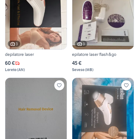
3
3
depilatore laser
epilatore laser flash&go
60 €
45 €
Loreto
(
AN
)
Seveso
(
MB
)