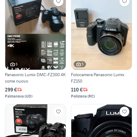
6
5
Panasonic Lumix DMC-FZ300 4K
Fotocamera Panasonic Lumix
come nuovo
FZ150
299 €
110 €
Palmanova
(
UD
)
Polistena
(
RC
)