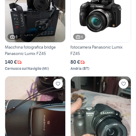
6
6
Macchina fotografica bridge
fotocamera Panasonic Lumix
Panasonic Lumix FZ45
FZ45
140 €
80 €
Cernusco sul Naviglio
(
MI
)
Andria
(
BT
)