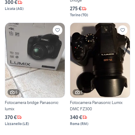
Bridge
300 €
275 €
Licata
(
AG
)
Torino
(
TO
)
6
5
Fotocamera bridge Panasonic
Fotocamera Panasonic Lumix
lumix
DMC FZ300
370 €
340 €
Lizzanello
(
LE
)
Roma
(
RM
)