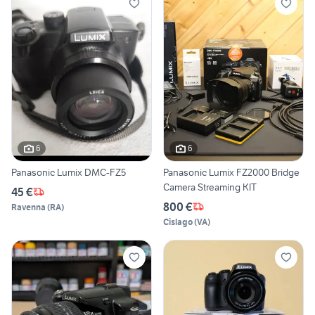
6
6
Panasonic Lumix DMC-FZ5
Panasonic Lumix FZ2000 Bridge
Camera Streaming KIT
45 €
800 €
Ravenna
(
RA
)
Cislago
(
VA
)