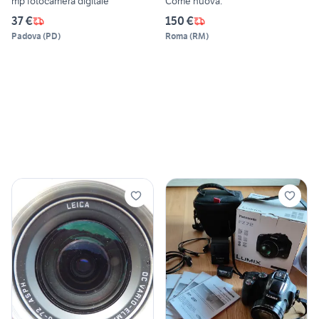
mp fotocamera digitale
Come nuova.
37 €
150 €
Padova
(
PD
)
Roma
(
RM
)