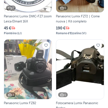
6
6
Panasonic Lumix DMC-FZ7 zoom
Panasonic Lumix FZ72 | Come
Leica Elmarit 16X
nuova | Kit completo
45 €
190 €
Piombino
(
LI
)
Romano d'Ezzelino
(
VI
)
3
6
Panasonic Lumix FZ82
Fotocamera Lumix Panasonic