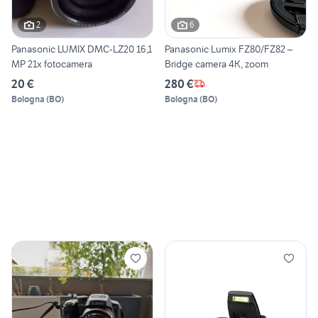
2
6
Panasonic LUMIX DMC-LZ20 16,1
Panasonic Lumix FZ80/FZ82 –
MP 21x fotocamera
Bridge camera 4K, zoom
20 €
280 €
Bologna
(
BO
)
Bologna
(
BO
)