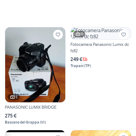
6
Fotocamera Panasonic Lumix dc
fz82
249 €
Trapani
(
TP
)
6
PANASONIC LUMIX BRIDGE
275 €
Bassano del Grappa
(
VI
)