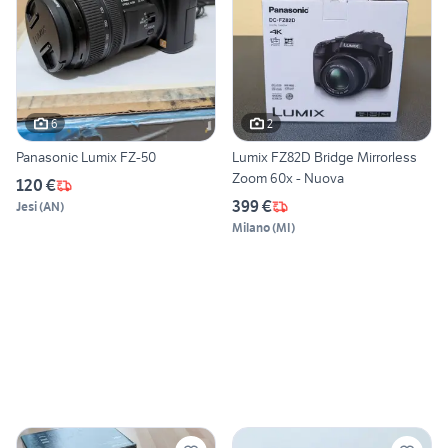
6
2
Panasonic Lumix FZ-50
Lumix FZ82D Bridge Mirrorless
Zoom 60x - Nuova
120 €
399 €
Jesi
(
AN
)
Milano
(
MI
)