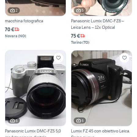
2
5
macchina fotografica
Panasonic Lumix DMC-FZ8 –
Leica Lens – 12x Optical
70 €
75 €
Novara
(
NO
)
Torino
(
TO
)
6
6
Panasonic Lumix DMC-FZ5 5,0
Lumix FZ 45 con obiettivo Leica.