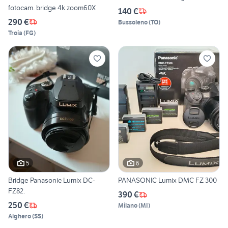
fotocam. bridge 4k zoom60X
140 €
290 €
Bussoleno
(
TO
)
Troia
(
FG
)
5
6
Bridge Panasonic Lumix DC-
PANASONIC Lumix DMC FZ 300
FZ82.
390 €
250 €
Milano
(
MI
)
Alghero
(
SS
)