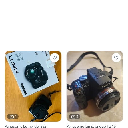
4
3
Panasonic Lumix dc fz82
Panasonic lumix bridge FZ45