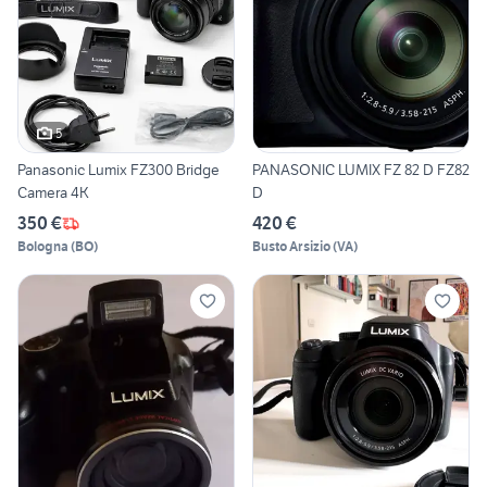
5
Panasonic Lumix FZ300 Bridge
PANASONIC LUMIX FZ 82 D FZ82
Camera 4K
D
350 €
420 €
Bologna
(
BO
)
Busto Arsizio
(
VA
)