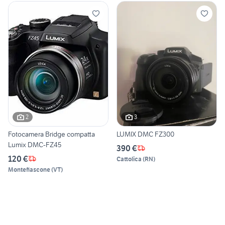
2
3
Fotocamera Bridge compatta
LUMIX DMC FZ300
Lumix DMC-FZ45
390 €
120 €
Cattolica
(
RN
)
Montefiascone
(
VT
)