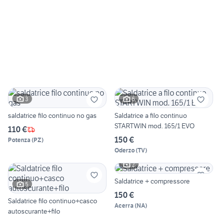
3
6
saldatrice filo continuo no gas
Saldatrice a filo continuo
STARTWIN mod. 165/1 EVO
110 €
150 €
Potenza
(
PZ
)
Oderzo
(
TV
)
2
Saldatrice + compressore
5
150 €
Saldatrice filo continuo+casco
Acerra
(
NA
)
autoscurante+filo