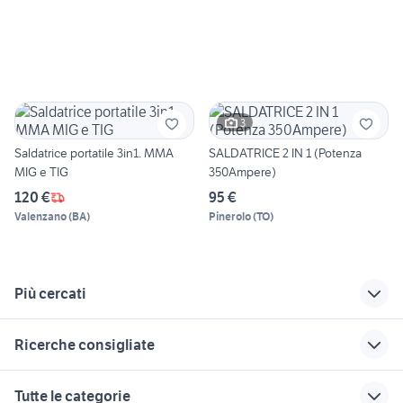
3
Saldatrice portatile 3in1. MMA
SALDATRICE 2 IN 1 (Potenza
MIG e TIG
350Ampere)
120 €
95 €
Valenzano
(
BA
)
Pinerolo
(
TO
)
Più cercati
Correlati
Richerche simili
Suggerimenti
Ricerche consigliate
bombole gas
riscaldatore a gas
tubi zincati
ricaricabili
bbq affumicatore
soffiatore a batteria
troncatrice legno
pompa motore
Tutte le categorie
rubinetti gas metano
diesel