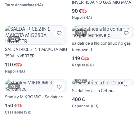
INVER 450A NO GAS MIG MMA
Torre Annunziata
(
NA
)
90 €
Napoli
(
NA
)
5
4
saldatrice a filo continuo no gas
SALDATRICE 2 IN 1 MAKOTA MIG
tecnoweld
350A INVERTER
149 €
110 €
Ragusa
(
RG
)
Napoli
(
NA
)
2
2
Saldatrice a filo Cebora
Stanley MIKROMIG - Saldatrice
400 €
150 €
Capannori
(
LU
)
Casaleone
(
VR
)