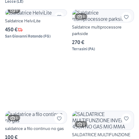
Lecce
(
LE
)
6
6
Saldatrice HelviLite
Saldatrice multiprocessore
450 €
parkside
San Giovanni Rotondo
(
FG
)
270 €
Terrasini
(
PA
)
6
3
saldatrice a filo continuo no gas
SALDATRICE MULTIFUNZIONE
100 €