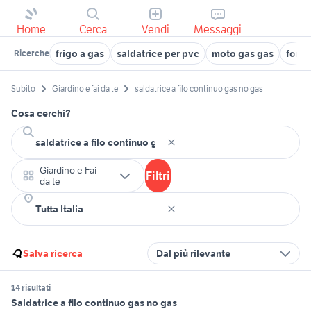
Home
Cerca
Vendi
Messaggi
frigo a gas
saldatrice per pvc
moto gas gas
forno
Ricerche
Subito
Giardino e fai da te
saldatrice a filo continuo gas no gas
Cosa cerchi?
Giardino e Fai
Filtri
da te
Salva ricerca
Dal più rilevante
14 risultati
Saldatrice a filo continuo gas no gas