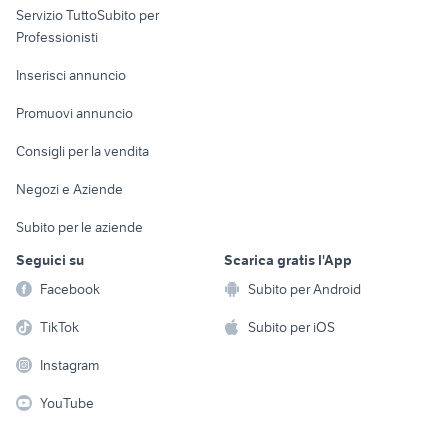
Servizio TuttoSubito per
persona
Informatica
Animali
Professionisti
Arredamento e
Console e
Accessori per
Casalinghi
Inserisci annuncio
Videogiochi
animali
Elettrodomestici
Promuovi annuncio
Audio/Video
Musica e Film
Giardino e Fai da te
Consigli per la vendita
Fotografia
Libri e Riviste
Abbigliamento e
Negozi e Aziende
Telefonia
Strumenti Musicali
Accessori
Subito per le aziende
Sports
Tutto per i bambini
Seguici su
Scarica gratis l'App
Biciclette
Facebook
Subito per Android
Collezionismo
TikTok
Subito per iOS
Instagram
YouTube