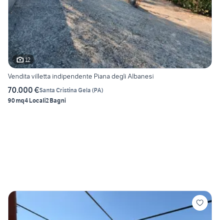
12
Vendita villetta indipendente Piana degli Albanesi
70.000 €
Santa Cristina Gela
(
PA
)
90 mq
4 Locali
2 Bagni