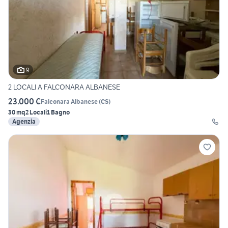
9
2 LOCALI A FALCONARA ALBANESE
23.000 €
Falconara Albanese
(
CS
)
30 mq
2 Locali
1 Bagno
Agenzia