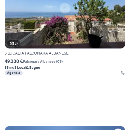
27
3 LOCALI A FALCONARA ALBANESE
49.000 €
Falconara Albanese
(
CS
)
85 mq
3 Locali
1 Bagno
Agenzia