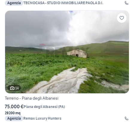
Agenzia
TECNOCASA - STUDIO IMMOBILIARE PAOLA D.I.
14
Terreno - Piana degli Albanesi
75.000 €
Piana degli Albanesi
(
PA
)
29200 mq
Agenzia
Remax Luxury Hunters