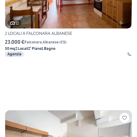
12
2 LOCALI A FALCONARA ALBANESE
23.000 €
Falconara Albanese
(
CS
)
30 mq
2 Locali
2° Piano
1 Bagno
Agenzia