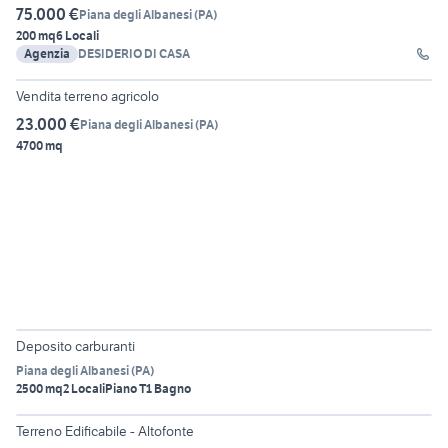
75.000 €
Piana degli Albanesi
(
PA
)
200 mq
6 Locali
Agenzia
DESIDERIO DI CASA
4
Vendita terreno agricolo
23.000 €
Piana degli Albanesi
(
PA
)
4700 mq
4
Deposito carburanti
Piana degli Albanesi
(
PA
)
2500 mq
2 Locali
Piano T
1 Bagno
18
Terreno Edificabile - Altofonte