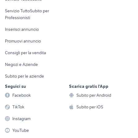
elettronica
per la casa e la
sports e hobby
Servizio TuttoSubito per
persona
Informatica
Animali
Professionisti
Arredamento e
Console e
Accessori per
Casalinghi
Inserisci annuncio
Videogiochi
animali
Elettrodomestici
Promuovi annuncio
Audio/Video
Musica e Film
Giardino e Fai da te
Consigli per la vendita
Fotografia
Libri e Riviste
Abbigliamento e
Negozi e Aziende
Telefonia
Strumenti Musicali
Accessori
Subito per le aziende
Sports
Tutto per i bambini
Seguici su
Scarica gratis l'App
Biciclette
Facebook
Subito per Android
Collezionismo
TikTok
Subito per iOS
Instagram
YouTube