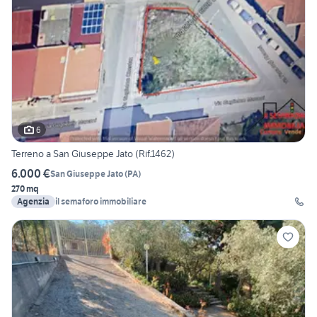
6
Terreno a San Giuseppe Jato (Rif.1462)
6.000 €
San Giuseppe Jato
(
PA
)
270 mq
Agenzia
il semaforo immobiliare