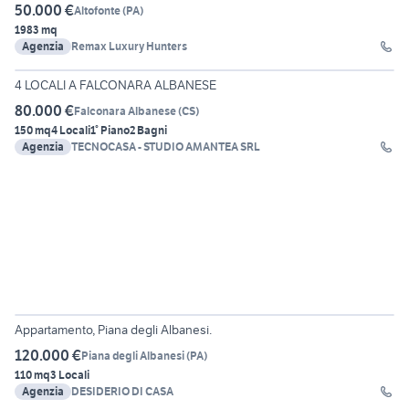
50.000 €
Altofonte
(
PA
)
1983 mq
Agenzia
Remax Luxury Hunters
30
4 LOCALI A FALCONARA ALBANESE
80.000 €
Falconara Albanese
(
CS
)
150 mq
4 Locali
1° Piano
2 Bagni
Agenzia
TECNOCASA - STUDIO AMANTEA SRL
15
Appartamento, Piana degli Albanesi.
120.000 €
Piana degli Albanesi
(
PA
)
110 mq
3 Locali
Agenzia
DESIDERIO DI CASA
15