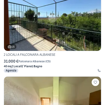
15
2 LOCALI A FALCONARA ALBANESE
31.000 €
Falconara Albanese
(
CS
)
40 mq
2 Locali
1° Piano
1 Bagno
Agenzia