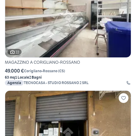
22
MAGAZZINO A CORIGLIANO-ROSSANO
49.000 €
Corigliano-Rossano
(
CS
)
63 mq
1 Locale
2 Bagni
Agenzia
TECNOCASA - STUDIO ROSSANO 2 SRL