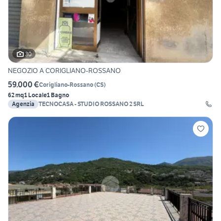
30
NEGOZIO A CORIGLIANO-ROSSANO
59.000 €
Corigliano-Rossano
(
CS
)
62 mq
1 Locale
1 Bagno
Agenzia
TECNOCASA - STUDIO ROSSANO 2 SRL