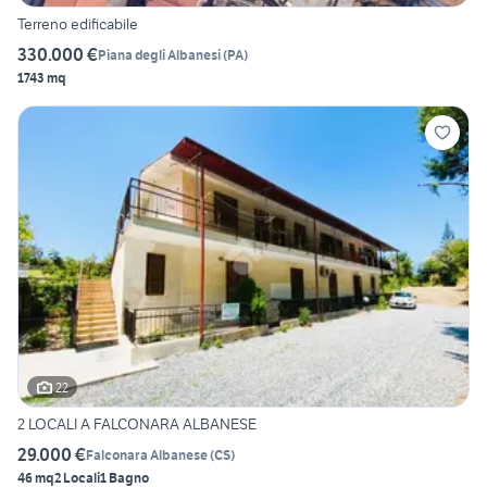
Terreno edificabile
330.000 €
Piana degli Albanesi
(
PA
)
1743 mq
22
2 LOCALI A FALCONARA ALBANESE
29.000 €
Falconara Albanese
(
CS
)
46 mq
2 Locali
1 Bagno