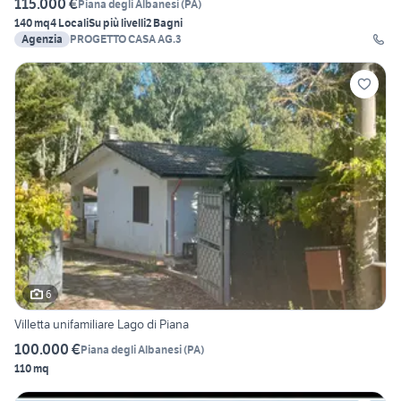
115.000 €
Piana degli Albanesi
(
PA
)
140 mq
4 Locali
Su più livelli
2 Bagni
Agenzia
PROGETTO CASA AG.3
6
Villetta unifamiliare Lago di Piana
100.000 €
Piana degli Albanesi
(
PA
)
110 mq