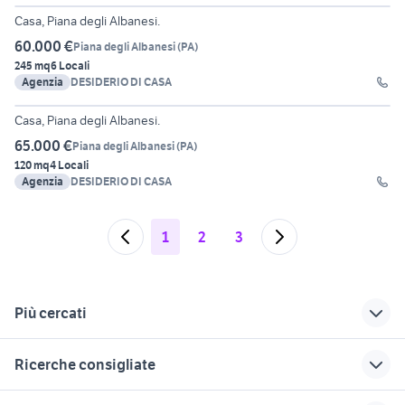
Casa, Piana degli Albanesi.
60.000 €
Piana degli Albanesi
(
PA
)
245 mq
6 Locali
Agenzia
DESIDERIO DI CASA
11
Casa, Piana degli Albanesi.
65.000 €
Piana degli Albanesi
(
PA
)
120 mq
4 Locali
Agenzia
DESIDERIO DI CASA
1
2
3
Più cercati
Correlati
Richerche simili
Suggerimenti
Ricerche consigliate
case in affitto piana
affitto case vacanza
vendita
degli albanesi
capodanno Lazio
appartamenti licola
vendita terreni Frabosa Sottana
vendita terreni Sepino