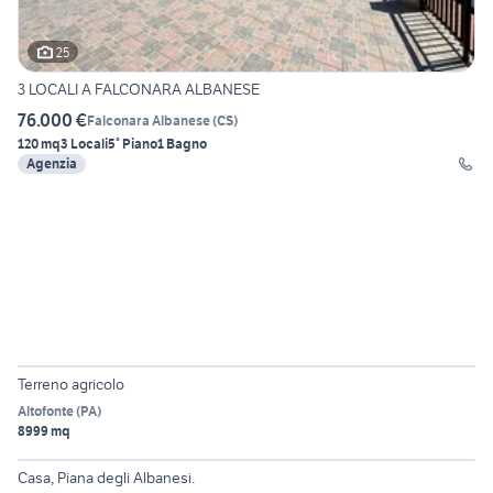
25
3 LOCALI A FALCONARA ALBANESE
76.000 €
Falconara Albanese
(
CS
)
120 mq
3 Locali
5° Piano
1 Bagno
Agenzia
Terreno agricolo
Altofonte
(
PA
)
8999 mq
9
Casa, Piana degli Albanesi.