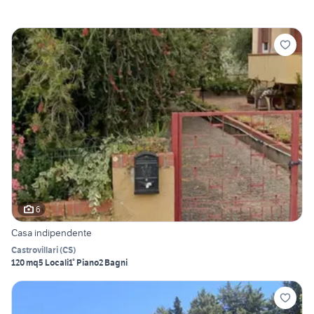
6
Casa indipendente
Castrovillari
(
CS
)
120 mq
5 Locali
1° Piano
2 Bagni