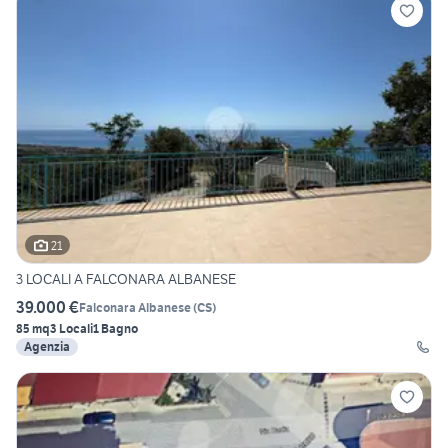
21
3 LOCALI A FALCONARA ALBANESE
39.000 €
Falconara Albanese
(
CS
)
85 mq
3 Locali
1 Bagno
Agenzia