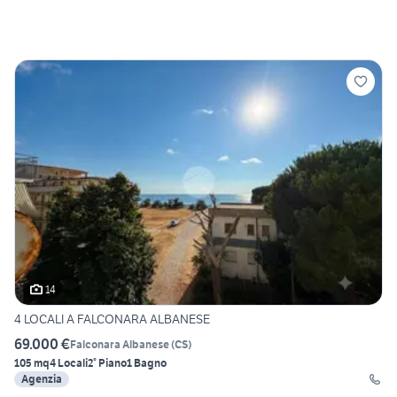
14
4 LOCALI A FALCONARA ALBANESE
69.000 €
Falconara Albanese
(
CS
)
105 mq
4 Locali
2° Piano
1 Bagno
Agenzia