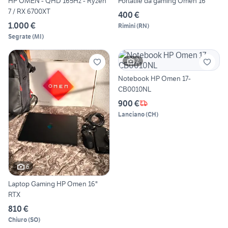
HP OMEN - QHD 165Hz - Ryzen
Portatile da gaming Omen 16
7 / RX 6700XT
400 €
1.000 €
Rimini
(
RN
)
Segrate
(
MI
)
2
Notebook HP Omen 17-
CB0010NL
900 €
Lanciano
(
CH
)
6
Laptop Gaming HP Omen 16"
RTX
810 €
Chiuro
(
SO
)