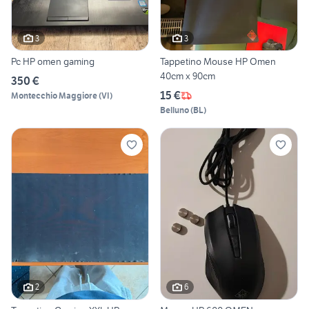
3
3
Pc HP omen gaming
Tappetino Mouse HP Omen
40cm x 90cm
350 €
15 €
Montecchio Maggiore
(
VI
)
Belluno
(
BL
)
2
6