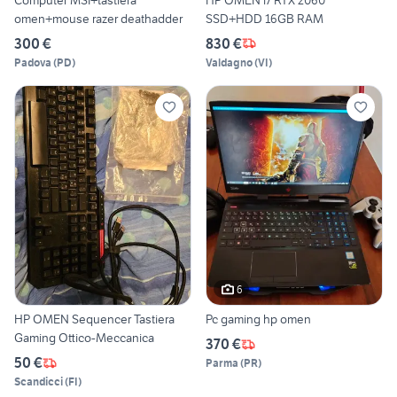
omen+mouse razer deathadder
SSD+HDD 16GB RAM
300 €
830 €
Padova
(
PD
)
Valdagno
(
VI
)
6
HP OMEN Sequencer Tastiera
Pc gaming hp omen
Gaming Ottico-Meccanica
370 €
50 €
Parma
(
PR
)
Scandicci
(
FI
)