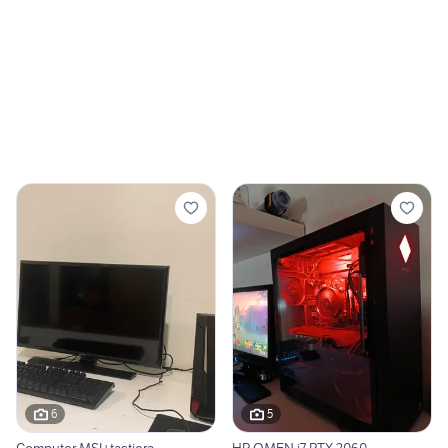
6
5
Computer MSI+tastiera
HP OMEN i7 RTX 2060