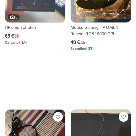
6
HP omen photon
Mouse Gaming HP OMEN
Reactor RGB 16000 DPI
65 €
40 €
Caivano
(
NA
)
Scandicci
(
FI
)