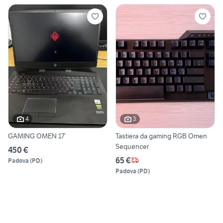
4
3
GAMING OMEN 17’
Tastiera da gaming RGB Omen
Sequencer
450 €
65 €
Padova
(
PD
)
Padova
(
PD
)