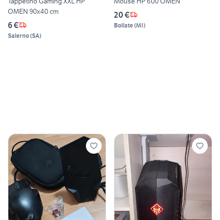
Tappetino Gaming XXL HP
Mouse HP 600 OMEN
OMEN 90x40 cm
20 €
6 €
Bollate
(
MI
)
Salerno
(
SA
)