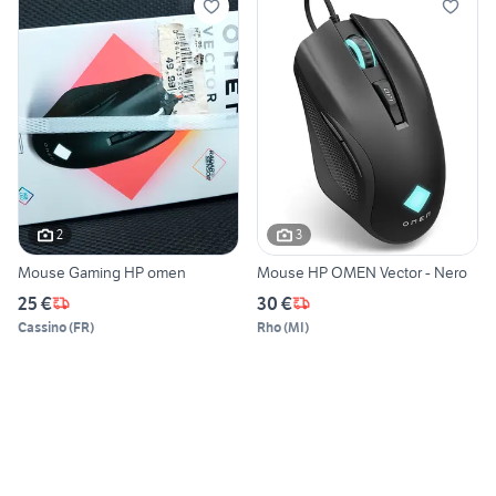
2
3
Mouse Gaming HP omen
Mouse HP OMEN Vector - Nero
25 €
30 €
Cassino
(
FR
)
Rho
(
MI
)