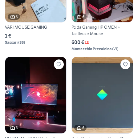
6
6
VARI MOUSE GAMING
Pc da Gaming HP OMEN +
Tastiera e Mouse
1 €
600 €
Sassari
(
SS
)
Montecchio Precalcino
(
VI
)
6
6