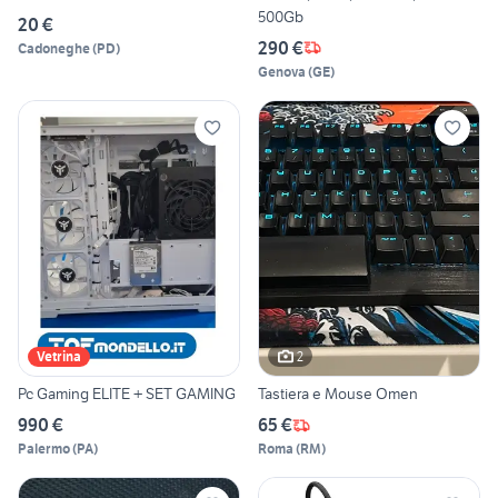
500Gb
20 €
290 €
Cadoneghe
(
PD
)
Genova
(
GE
)
2
Vetrina
Pc Gaming ELITE + SET GAMING
Tastiera e Mouse Omen
990 €
65 €
Palermo
(
PA
)
Roma
(
RM
)