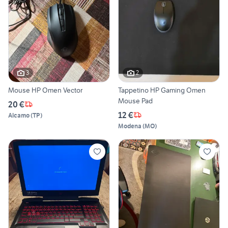
3
2
Mouse HP Omen Vector
Tappetino HP Gaming Omen
Mouse Pad
20 €
12 €
Alcamo
(
TP
)
Modena
(
MO
)