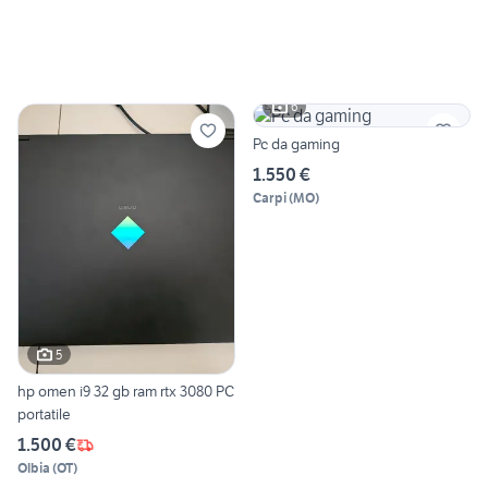
6
Pc da gaming
1.550 €
Carpi
(
MO
)
5
hp omen i9 32 gb ram rtx 3080 PC
portatile
1.500 €
Olbia
(
OT
)