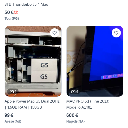
8TB Thunderbolt 3 4 Mac
50 €
Todi
(
PG
)
6
6
Apple Power Mac G5 Dual 2GHz
MAC PRO 6,1 (Fine 2013)
| 1.5GB RAM | 150GB
Modello A1481
99 €
600 €
Arese
(
MI
)
Napoli
(
NA
)