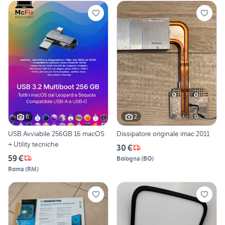
6
2
USB Avviabile 256GB 16 macOS
Dissipatore originale imac 2011
+ Utility tecniche
30 €
59 €
Bologna
(
BO
)
Roma
(
RM
)