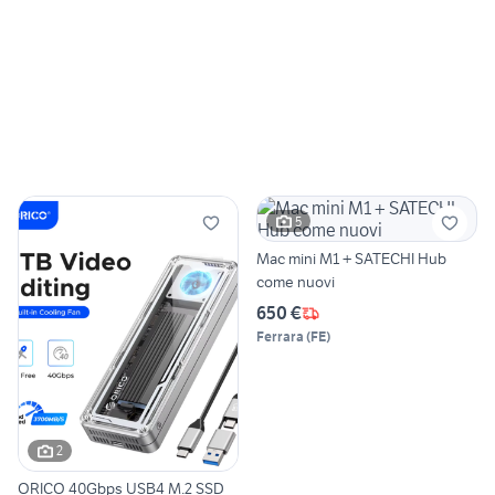
5
Mac mini M1 + SATECHI Hub
come nuovi
650 €
Ferrara
(
FE
)
2
ORICO 40Gbps USB4 M.2 SSD