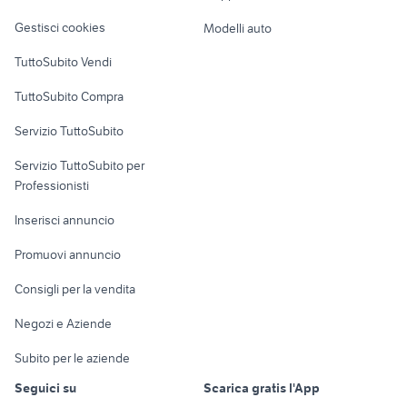
Veicoli commerciali
altro
Gestisci cookies
Modelli auto
Case vacanza
TuttoSubito Vendi
Uffici e Locali
TuttoSubito Compra
commerciali
Servizio TuttoSubito
elettronica
per la casa e la
sports e hobby
Servizio TuttoSubito per
persona
Informatica
Animali
Professionisti
Arredamento e
Console e
Accessori per
Casalinghi
Inserisci annuncio
Videogiochi
animali
Elettrodomestici
Promuovi annuncio
Audio/Video
Musica e Film
Giardino e Fai da te
Consigli per la vendita
Fotografia
Libri e Riviste
Abbigliamento e
Negozi e Aziende
Telefonia
Strumenti Musicali
Accessori
Subito per le aziende
Sports
Tutto per i bambini
Seguici su
Scarica gratis l'App
Biciclette