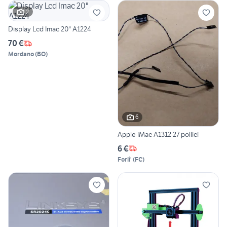
2
Display Lcd Imac 20" A1224
70 €
Mordano
(
BO
)
6
Apple iMac A1312 27 pollici
6 €
Forli'
(
FC
)