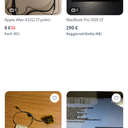
6
6
Apple iMac A1312 27 pollici
MacBook Pro 2019 13’
6 €
290 €
Forli'
(
FC
)
Reggio nell'Emilia
(
RE
)