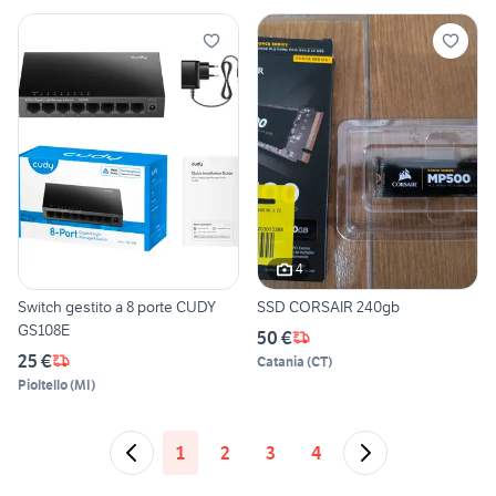
4
Switch gestito a 8 porte CUDY
SSD CORSAIR 240gb
GS108E
50 €
25 €
Catania
(
CT
)
Pioltello
(
MI
)
1
2
3
4