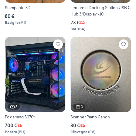
Stampante 3D
Lemorele Docking Station USB C
Hub 3*Display -10 i
80 €
23 €
Basiglio
(
MI
)
Bari
(
BA
)
3
3
Pc gaming 3070ti
Scanner Piano Canon
700 €
30 €
Pesaro
(
PU
)
Cilavegna
(
PV
)