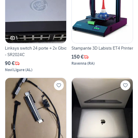
5
Linksys switch 24 porte + 2x Gbic
Stampante 3D Labists ET4 Printer
- SR2024C
150 €
90 €
Ravenna
(
RA
)
Novi Ligure
(
AL
)