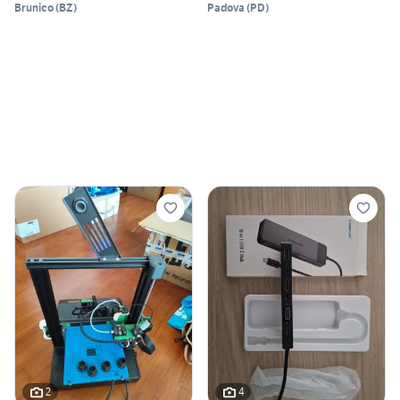
Brunico
(
BZ
)
Padova
(
PD
)
2
4