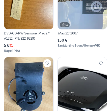
4
DVD/CD-RW Sensore iMac 27"
IMac 21” 2007
A1312 (PN: 922-9229)
150 €
5 €
San Martino Buon Albergo
(
VR
)
Napoli
(
NA
)