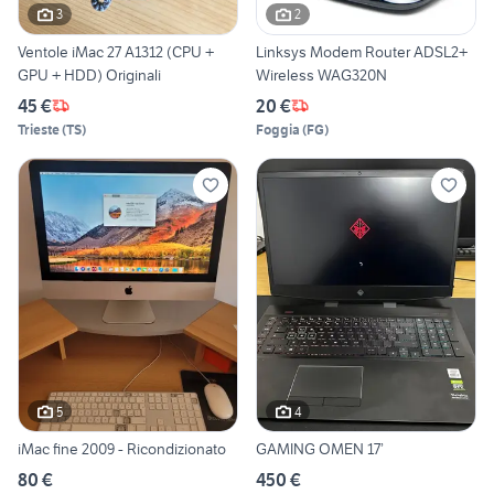
3
2
Ventole iMac 27 A1312 (CPU +
Linksys Modem Router ADSL2+
GPU + HDD) Originali
Wireless WAG320N
45 €
20 €
Trieste
(
TS
)
Foggia
(
FG
)
5
4
iMac fine 2009 - Ricondizionato
GAMING OMEN 17’
80 €
450 €