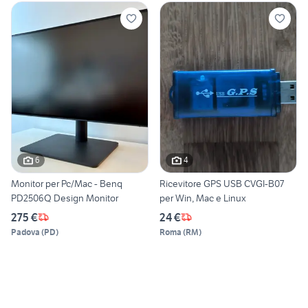
6
4
Monitor per Pc/Mac - Benq
Ricevitore GPS USB CVGI-B07
PD2506Q Design Monitor
per Win, Mac e Linux
275 €
24 €
Padova
(
PD
)
Roma
(
RM
)