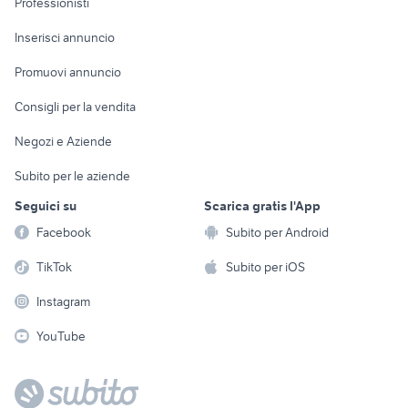
Professionisti
Arredamento e
Console e
Accessori per
Casalinghi
Inserisci annuncio
Videogiochi
animali
Elettrodomestici
Promuovi annuncio
Audio/Video
Musica e Film
Giardino e Fai da te
Consigli per la vendita
Fotografia
Libri e Riviste
Abbigliamento e
Negozi e Aziende
Telefonia
Strumenti Musicali
Accessori
Subito per le aziende
Sports
Tutto per i bambini
Seguici su
Scarica gratis l'App
Biciclette
Facebook
Subito per Android
Collezionismo
TikTok
Subito per iOS
Instagram
YouTube