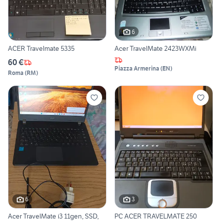
6
ACER Travelmate 5335
Acer TravelMate 2423WXMi
60 €
Piazza Armerina
(
EN
)
Roma
(
RM
)
6
3
Acer TravelMate i3 11gen, SSD,
PC ACER TRAVELMATE 250