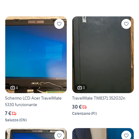
4
3
Schermo LCD Acer TravelMate
TravelMate TM8371 352G32n
5330 funzionante
30 €
7 €
Calenzano
(
FI
)
Saluzzo
(
CN
)