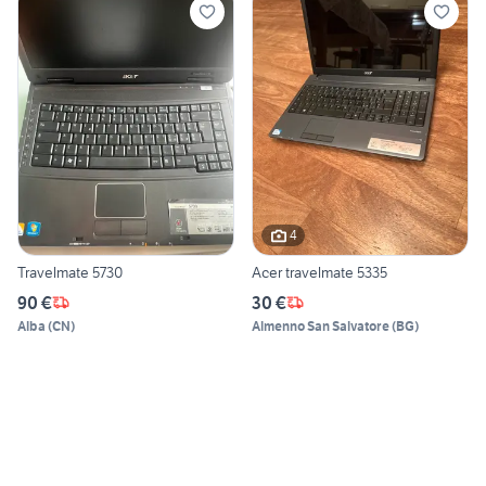
4
Travelmate 5730
Acer travelmate 5335
90 €
30 €
Alba
(
CN
)
Almenno San Salvatore
(
BG
)