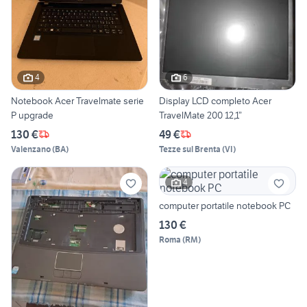
4
6
Notebook Acer Travelmate serie
Display LCD completo Acer
P upgrade
TravelMate 200 12,1”
130 €
49 €
Valenzano
(
BA
)
Tezze sul Brenta
(
VI
)
4
computer portatile notebook PC
130 €
Roma
(
RM
)