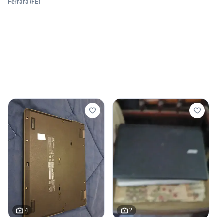
Ferrara
(
FE
)
4
2