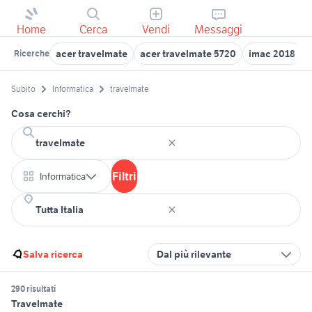
Home
Cerca
Vendi
Messaggi
acer travelmate
acer travelmate 5720
imac 2018
Ricerche
Subito
Informatica
travelmate
Cosa cerchi?
Filtri
Informatica
Salva ricerca
Dal più rilevante
290 risultati
Travelmate