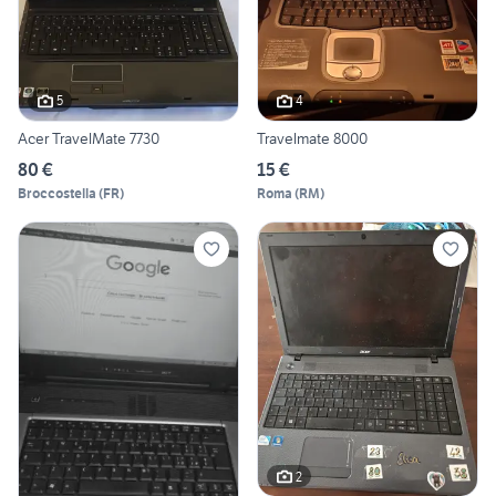
5
4
Acer TravelMate 7730
Travelmate 8000
80 €
15 €
Broccostella
(
FR
)
Roma
(
RM
)
2