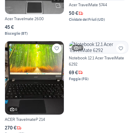
Acer TravelMate 5744
50 €
Acer Travelmate 2600
Cividale del Friuli
(
UD
)
45 €
Bisceglie
(
BT
)
6
Notebook 12.1 Acer TravelMate
6292
69 €
Foggia
(
FG
)
6
ACER TravelmateP 214
270 €