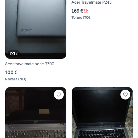
Acer Travelmate P243
169 €
Torino
(
TO
)
2
Acer travelmate serie 3300
100 €
Novara
(
NO
)