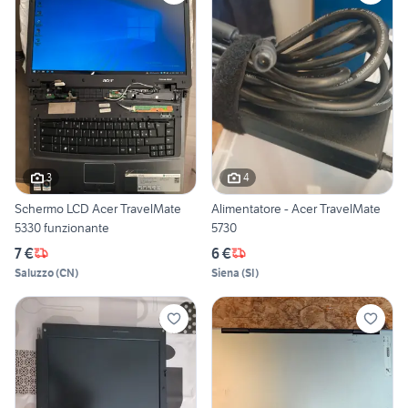
3
4
Schermo LCD Acer TravelMate
Alimentatore - Acer TravelMate
5330 funzionante
5730
7 €
6 €
Saluzzo
(
CN
)
Siena
(
SI
)