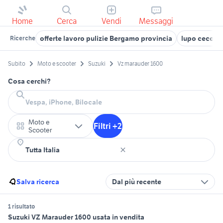
Home
Cerca
Vendi
Messaggi
offerte lavoro pulizie Bergamo provincia
lupo cecosl
Ricerche
Subito
Moto e scooter
Suzuki
Vz marauder 1600
Cosa cerchi?
Moto e
Filtri +2
Scooter
Salva ricerca
Dal più recente
1 risultato
Suzuki VZ Marauder 1600 usata in vendita