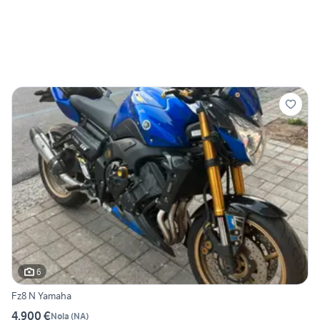
6
Fz8 N Yamaha
4.900 €
Nola
(
NA
)