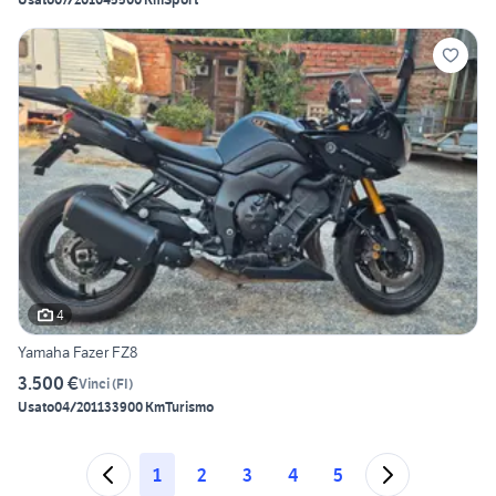
4
Yamaha Fazer FZ8
3.500 €
Vinci
(
FI
)
Usato
04/2011
33900 Km
Turismo
1
2
3
4
5