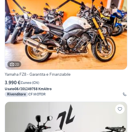
20
Yamaha FZ8 - Garantita e Finanziabile
3.990 €
Cuneo
(
CN
)
Usato
08/2012
49758 Km
Altro
Rivenditore
CF MOTOR