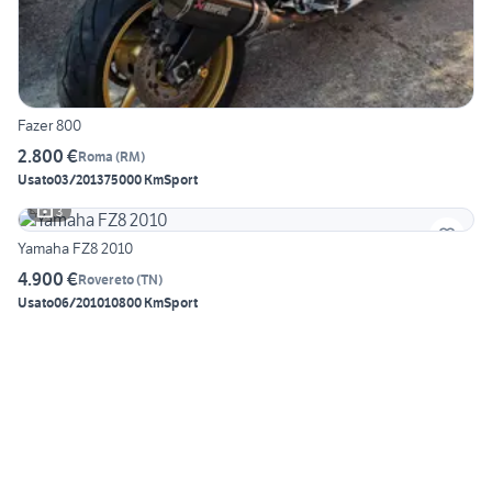
Fazer 800
2.800 €
Roma
(
RM
)
Usato
03/2013
75000 Km
Sport
3
Yamaha FZ8 2010
4.900 €
Rovereto
(
TN
)
Usato
06/2010
10800 Km
Sport