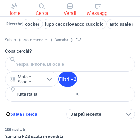
Home
Cerca
Vendi
Messaggi
cocker
lupo cecoslovacco cucciolo
auto usate reg
Ricerche
Subito
Moto e scooter
Yamaha
Fz8
Cosa cerchi?
Moto e
Filtri +2
Scooter
Salva ricerca
Dal più recente
186 risultati
Yamaha FZ8 usata in vendita