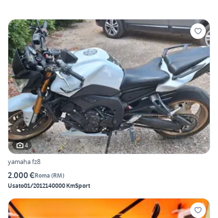
4
yamaha fz8
2.000 €
Roma
(
RM
)
Usato
01/2012
140000 Km
Sport