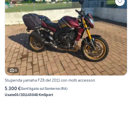
6
Stupenda yamaha FZ8 del 2011 con molti accessori.
5.300 €
Sant'Agata sul Santerno
(
RA
)
Usato
03/2011
43048 Km
Sport