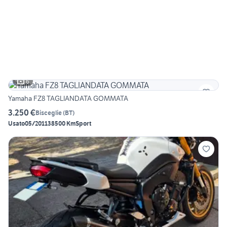
6
Yamaha FZ8 TAGLIANDATA GOMMATA
3.250 €
Bisceglie
(
BT
)
Usato
05/2011
38500 Km
Sport