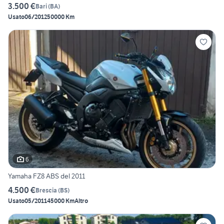
3.500 €
Bari
(
BA
)
Usato
06/2012
50000 Km
6
Yamaha FZ8 ABS del 2011
4.500 €
Brescia
(
BS
)
Usato
05/2011
45000 Km
Altro