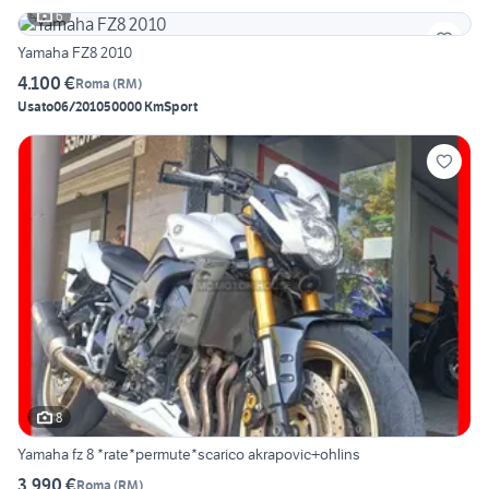
6
Yamaha FZ8 2010
4.100 €
Roma
(
RM
)
Usato
06/2010
50000 Km
Sport
8
Yamaha fz 8 *rate*permute*scarico akrapovic+ohlins
3.990 €
Roma
(
RM
)