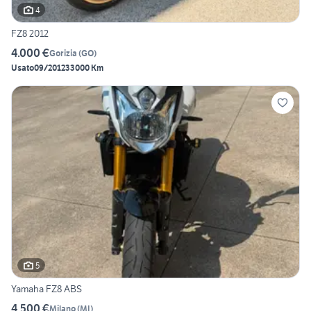
4
FZ8 2012
4.000 €
Gorizia
(
GO
)
Usato
09/2012
33000 Km
5
Yamaha FZ8 ABS
4.500 €
Milano
(
MI
)