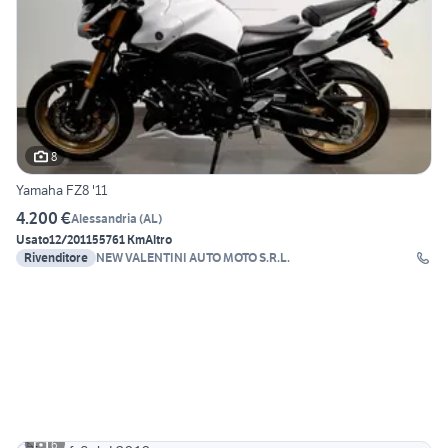
8
Yamaha FZ8 '11
4.200 €
Alessandria
(
AL
)
Usato
12/2011
55761 Km
Altro
Rivenditore
NEW VALENTINI AUTO MOTO S.R.L.
6