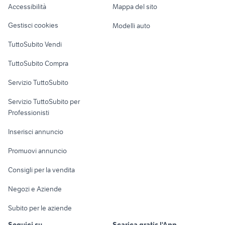
Accessibilità
Mappa del sito
Loft, mansarde e
Veicoli commerciali
altro
Gestisci cookies
Modelli auto
Case vacanza
TuttoSubito Vendi
Uffici e Locali
TuttoSubito Compra
commerciali
Servizio TuttoSubito
elettronica
per la casa e la
sports e hobby
Servizio TuttoSubito per
persona
Informatica
Animali
Professionisti
Arredamento e
Console e
Accessori per
Casalinghi
Inserisci annuncio
Videogiochi
animali
Elettrodomestici
Promuovi annuncio
Audio/Video
Musica e Film
Giardino e Fai da te
Consigli per la vendita
Fotografia
Libri e Riviste
Abbigliamento e
Negozi e Aziende
Telefonia
Strumenti Musicali
Accessori
Subito per le aziende
Sports
Tutto per i bambini
Seguici su
Scarica gratis l'App