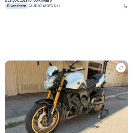
Usato
07/2011
40400 Km
Altro
Rivenditore
GIUDICI MOTO S.r.l