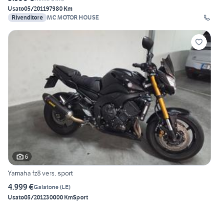
Usato
05/2011
97980 Km
Rivenditore
MC MOTOR HOUSE
6
Yamaha fz8 vers. sport
4.999 €
Galatone
(
LE
)
Usato
05/2012
30000 Km
Sport