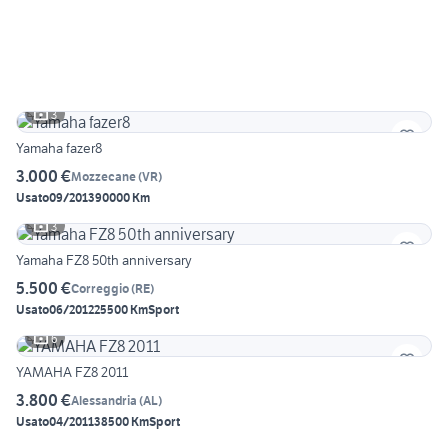
3
Yamaha fazer8
3.000 €
Mozzecane
(
VR
)
Usato
09/2013
90000 Km
3
Yamaha FZ8 50th anniversary
5.500 €
Correggio
(
RE
)
Usato
06/2012
25500 Km
Sport
6
YAMAHA FZ8 2011
3.800 €
Alessandria
(
AL
)
Usato
04/2011
38500 Km
Sport