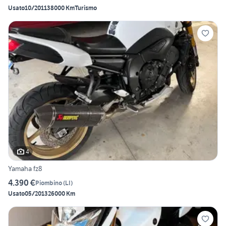
Usato
10/2011
38000 Km
Turismo
4
Yamaha fz8
4.390 €
Piombino
(
LI
)
Usato
05/2013
26000 Km