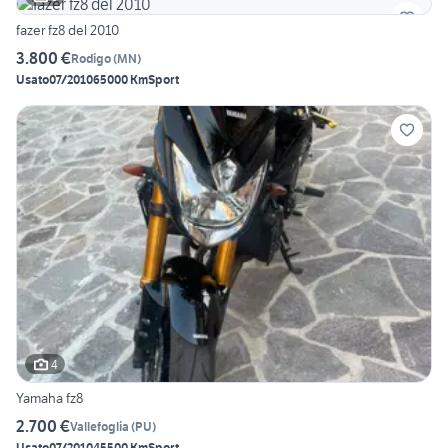
fazer fz8 del 2010
3.800 €
Rodigo
(
MN
)
Usato
07/2010
65000 Km
Sport
4
Yamaha fz8
2.700 €
Vallefoglia
(
PU
)
Usato
07/2010
45500 Km
Sport