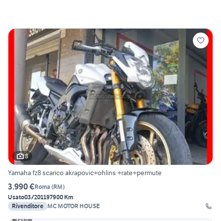
8
Yamaha fz8 scarico akrapovic+ohlins +rate+permute
3.990 €
Roma
(
RM
)
Usato
03/2011
97900 Km
Rivenditore
MC MOTOR HOUSE
4