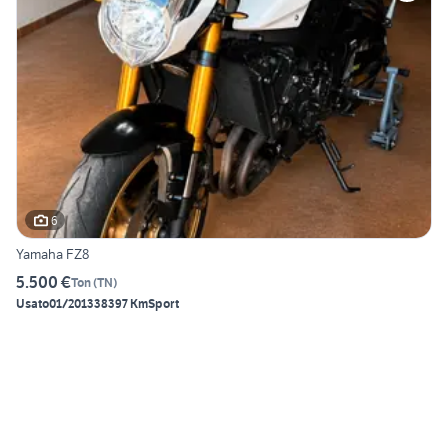
6
Yamaha FZ8
5.500 €
Ton
(
TN
)
Usato
01/2013
38397 Km
Sport