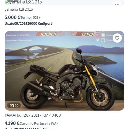
yamaha fz8 2015
5.000 €
Termoli
(
CB
)
Usato
05/2015
26000 Km
Sport
20
YAMAHA FZ8 - 2011 - KM 40400
4.190 €
Caronno Pertusella
(
VA
)