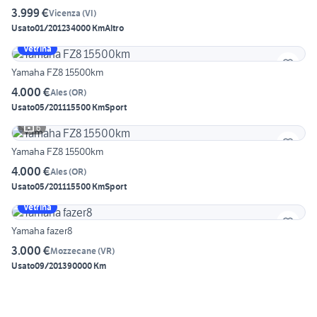
3.999 €
Vicenza
(
VI
)
Usato
01/2012
34000 Km
Altro
Vetrina
Yamaha FZ8 15500km
4.000 €
Ales
(
OR
)
Usato
05/2011
15500 Km
Sport
6
Yamaha FZ8 15500km
4.000 €
Ales
(
OR
)
Usato
05/2011
15500 Km
Sport
Vetrina
Yamaha fazer8
3.000 €
Mozzecane
(
VR
)
Usato
09/2013
90000 Km