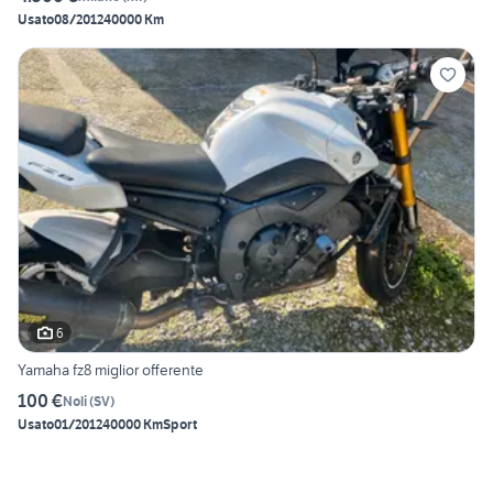
Usato
08/2012
40000 Km
6
Yamaha fz8 miglior offerente
100 €
Noli
(
SV
)
Usato
01/2012
40000 Km
Sport