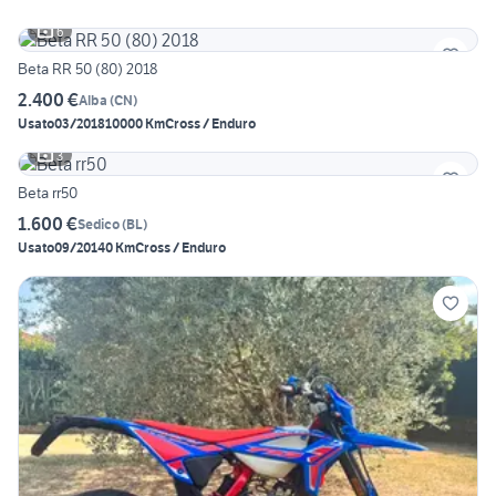
6
Beta RR 50 (80) 2018
2.400 €
Alba
(
CN
)
Usato
03/2018
10000 Km
Cross / Enduro
3
Beta rr50
1.600 €
Sedico
(
BL
)
Usato
09/2014
0 Km
Cross / Enduro