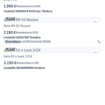
1.990 €
Mezzomerico
(
NO
)
Usato
11/2019
9333 Km
Cross / Enduro
9
Beta RR 50 Motard
2.190 €
Montemurlo
(
PO
)
Usato
10/2020
17387 Km
Altro
Rivenditore
MOTO RACING STORE
4
beta 50 rr track 2024
3.200 €
Roverchiara
(
VR
)
Usato
09/2024
9999999 Km
Altro