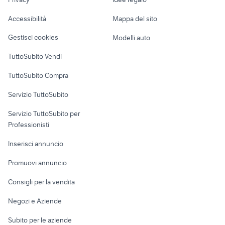
Garage e box
Caravan e Camper
Accessibilità
Mappa del sito
Loft, mansarde e
Veicoli commerciali
altro
Gestisci cookies
Modelli auto
Case vacanza
TuttoSubito Vendi
Uffici e Locali
TuttoSubito Compra
commerciali
Servizio TuttoSubito
elettronica
per la casa e la
sports e hobby
Servizio TuttoSubito per
persona
Informatica
Animali
Professionisti
Arredamento e
Console e
Accessori per
Casalinghi
Inserisci annuncio
Videogiochi
animali
Elettrodomestici
Promuovi annuncio
Audio/Video
Musica e Film
Giardino e Fai da te
Consigli per la vendita
Fotografia
Libri e Riviste
Abbigliamento e
Negozi e Aziende
Telefonia
Strumenti Musicali
Accessori
Subito per le aziende