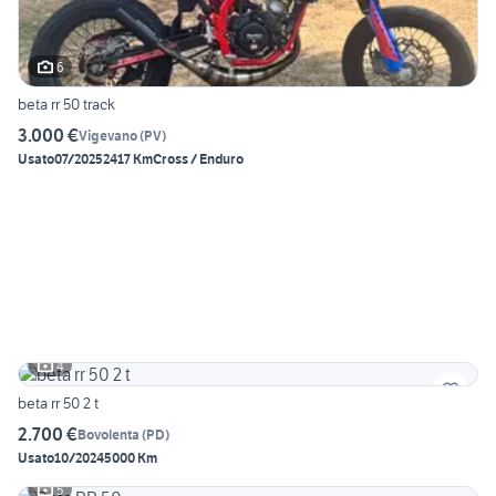
6
beta rr 50 track
3.000 €
Vigevano
(
PV
)
Usato
07/2025
2417 Km
Cross / Enduro
4
beta rr 50 2 t
2.700 €
Bovolenta
(
PD
)
Usato
10/2024
5000 Km
5