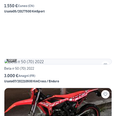
1.550 €
Cuneo
(
CN
)
Usato
05/2017
7500 Km
Sport
5
Beta rr 50 (70) 2022
3.000 €
Anagni
(
FR
)
Usato
07/2022
10500 Km
Cross / Enduro