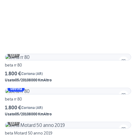
5
beta rr 80
1.800 €
Cortona
(
AR
)
Usato
05/2010
8000 Km
Altro
Vetrina
beta rr 80
1.800 €
Cortona
(
AR
)
Usato
05/2010
8000 Km
Altro
3
beta Motard 50 anno 2019