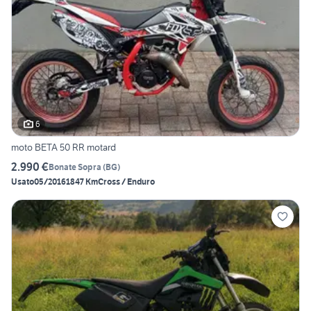
6
moto BETA 50 RR motard
2.990 €
Bonate Sopra
(
BG
)
Usato
05/2016
1847 Km
Cross / Enduro