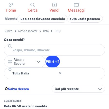
Home
Cerca
Vendi
Messaggi
lupo cecoslovacco cucciolo
auto usate pescara
ga
Ricerche
Subito
Moto e scooter
Beta
Rr 50
Cosa cerchi?
Moto e
Filtri +2
Scooter
Salva ricerca
Dal più recente
1.262 risultati
Beta RR 50 usata in vendita