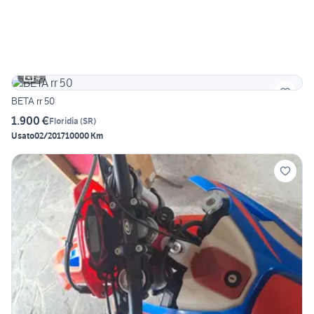
4
BETA rr 50
1.900 €
Floridia
(
SR
)
Usato
02/2017
10000 Km