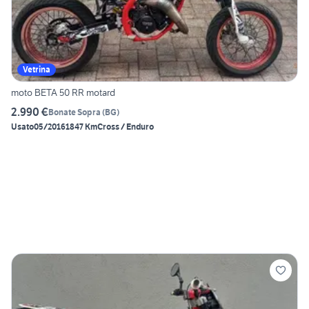
Vetrina
moto BETA 50 RR motard
2.990 €
Bonate Sopra
(
BG
)
Usato
05/2016
1847 Km
Cross / Enduro