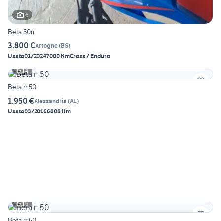
6
Beta 50rr
3.800 €
Artogne
(
BS
)
Usato
01/2024
7000 Km
Cross / Enduro
4
Beta rr 50
1.950 €
Alessandria
(
AL
)
Usato
03/2016
6808 Km
6
Beta rr 50