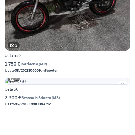
2
beta rr50
1.750 €
Corridonia
(
MC
)
Usato
08/2021
10000 Km
Scooter
4
beta 50
2.300 €
Besana in Brianza
(
MB
)
Usato
05/2018
5000 Km
Altro