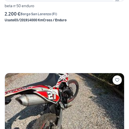
beta rr 50 enduro
2.200 €
Borgo San Lorenzo
(
FI
)
Usato
03/2019
14000 Km
Cross / Enduro