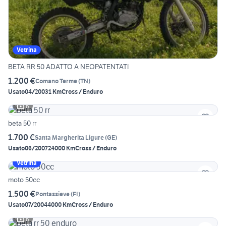
Vetrina
BETA RR 50 ADATTO A NEOPATENTATI
1.200 €
Comano Terme
(
TN
)
Usato
04/2003
1 Km
Cross / Enduro
6
beta 50 rr
1.700 €
Santa Margherita Ligure
(
GE
)
Usato
06/2007
24000 Km
Cross / Enduro
Vetrina
moto 50cc
1.500 €
Pontassieve
(
FI
)
Usato
07/2004
4000 Km
Cross / Enduro
6