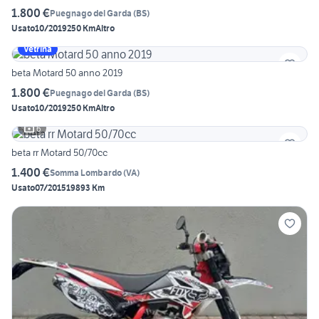
1.800 €
Puegnago del Garda
(
BS
)
Usato
10/2019
250 Km
Altro
Vetrina
beta Motard 50 anno 2019
1.800 €
Puegnago del Garda
(
BS
)
Usato
10/2019
250 Km
Altro
6
beta rr Motard 50/70cc
1.400 €
Somma Lombardo
(
VA
)
Usato
07/2015
19893 Km