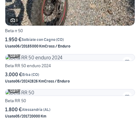
6
Beta rr 50
1.950 €
Solbiate con Cagno
(
CO
)
Usato
06/2018
5000 Km
Cross / Enduro
5
Beta RR 50 enduro 2024
3.000 €
Erba
(
CO
)
Usato
06/2024
2826 Km
Cross / Enduro
5
Beta RR 50
1.800 €
Alessandria
(
AL
)
Usato
05/2017
20000 Km