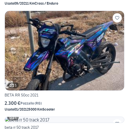
Usato
09/2021
1 Km
Cross / Enduro
5
BETA RR 50cc 2021
2.300 €
Pozzallo
(
RG
)
Usato
01/2021
25000 Km
Scooter
6
beta rr 50 track 2017