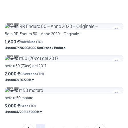
6
Beta RR Enduro 50 – Anno 2020 – Originale –
1.600 €
Valchiusa
(
TO
)
Usato
07/2020
28000 Km
Cross / Enduro
4
beta rr50 (70cc) del 2017
2.000 €
Civezzano
(
TN
)
Usato
02/2022
0 Km
6
beta rr 50 motard
3.000 €
Ivrea
(
TO
)
Usato
04/2021
15000 Km