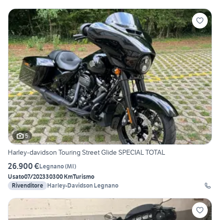
5
Harley-davidson Touring Street Glide SPECIAL TOTAL
26.900 €
Legnano
(
MI
)
Usato
07/2023
30300 Km
Turismo
Rivenditore
Harley-Davidson Legnano