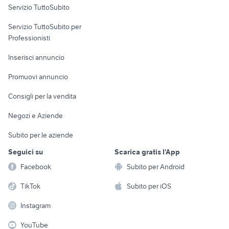
Servizio TuttoSubito
elettronica
per la casa e la
sports e hobby
Servizio TuttoSubito per
persona
Informatica
Animali
Professionisti
Arredamento e
Console e
Accessori per
Casalinghi
Inserisci annuncio
Videogiochi
animali
Elettrodomestici
Promuovi annuncio
Audio/Video
Musica e Film
Giardino e Fai da te
Consigli per la vendita
Fotografia
Libri e Riviste
Abbigliamento e
Negozi e Aziende
Telefonia
Strumenti Musicali
Accessori
Subito per le aziende
Sports
Tutto per i bambini
Seguici su
Scarica gratis l'App
Biciclette
Facebook
Subito per Android
Collezionismo
TikTok
Subito per iOS
Instagram
YouTube