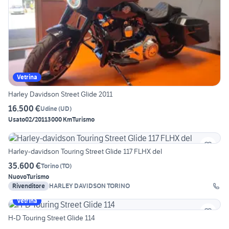
Vetrina
Harley Davidson Street Glide 2011
16.500 €
Udine
(
UD
)
Usato
02/2011
3000 Km
Turismo
Harley-davidson Touring Street Glide 117 FLHX del
35.600 €
Torino
(
TO
)
Nuovo
Turismo
Rivenditore
HARLEY DAVIDSON TORINO
Vetrina
H-D Touring Street Glide 114