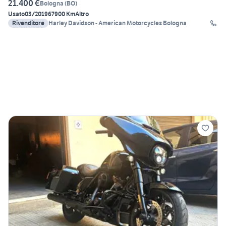
21.400 €
Bologna
(
BO
)
Usato
03/2019
67900 Km
Altro
Rivenditore
Harley Davidson - American Motorcycles Bologna