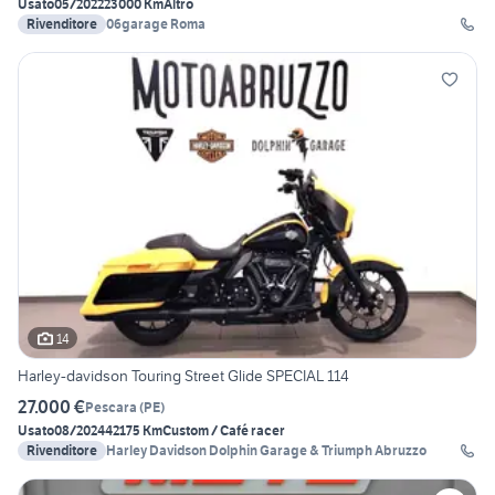
Usato
05/2022
23000 Km
Altro
Rivenditore
06garage Roma
14
Harley-davidson Touring Street Glide SPECIAL 114
27.000 €
Pescara
(
PE
)
Usato
08/2024
42175 Km
Custom / Café racer
Rivenditore
Harley Davidson Dolphin Garage & Triumph Abruzzo