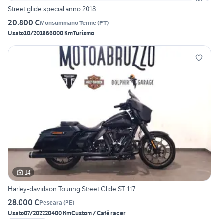
Street glide special anno 2018
20.800 €
Monsummano Terme
(
PT
)
Usato
10/2018
66000 Km
Turismo
14
Harley-davidson Touring Street Glide ST 117
28.000 €
Pescara
(
PE
)
Usato
07/2022
20400 Km
Custom / Café racer