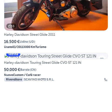
6
Harley Davidson Street Glide 2011
16.500 €
Udine
(
UD
)
Usato
02/2011
3000 Km
Turismo
Vetrina
Harley-davidson Touring Street Glide CVO ST 121 IN
50.000 €
Barolo
(
CN
)
Nuovo
Custom / Café racer
Rivenditore
SCAVINO MOTO S.R.L.