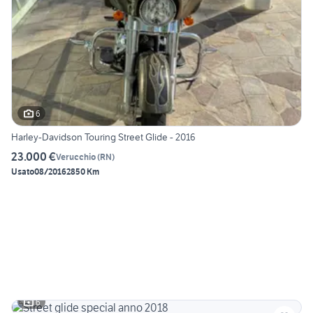
6
Harley-Davidson Touring Street Glide - 2016
23.000 €
Verucchio
(
RN
)
Usato
08/2016
2850 Km
6