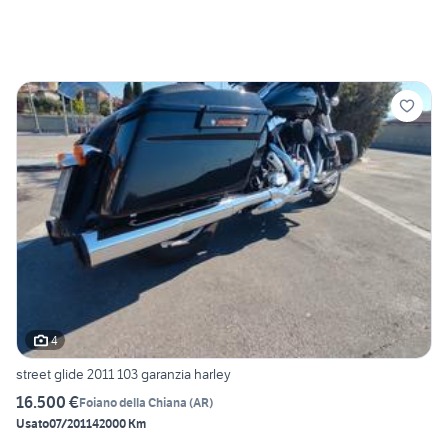
4
street glide 2011 103 garanzia harley
16.500 €
Foiano della Chiana
(
AR
)
Usato
07/2011
42000 Km