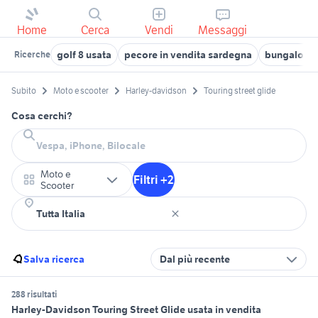
Home
Cerca
Vendi
Messaggi
golf 8 usata
pecore in vendita sardegna
bungalow 
Ricerche
Subito
Moto e scooter
Harley-davidson
Touring street glide
Cosa cerchi?
Moto e
Filtri +2
Scooter
Salva ricerca
Dal più recente
288 risultati
Harley-Davidson Touring Street Glide usata in vendita