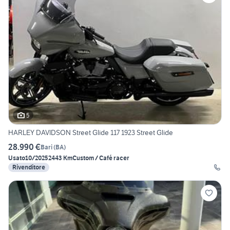
5
HARLEY DAVIDSON Street Glide 117 1923 Street Glide
28.990 €
Bari
(
BA
)
Usato
10/2025
2443 Km
Custom / Café racer
Rivenditore