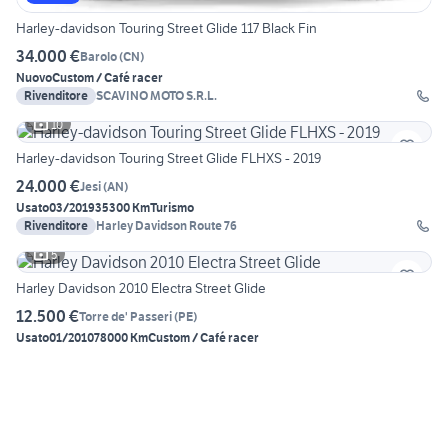
Harley-davidson Touring Street Glide 117 Black Fin
34.000 €
Barolo
(
CN
)
Nuovo
Custom / Café racer
Rivenditore
SCAVINO MOTO S.R.L.
10
Harley-davidson Touring Street Glide FLHXS - 2019
24.000 €
Jesi
(
AN
)
Usato
03/2019
35300 Km
Turismo
Rivenditore
Harley Davidson Route 76
5
Harley Davidson 2010 Electra Street Glide
12.500 €
Torre de' Passeri
(
PE
)
Usato
01/2010
78000 Km
Custom / Café racer