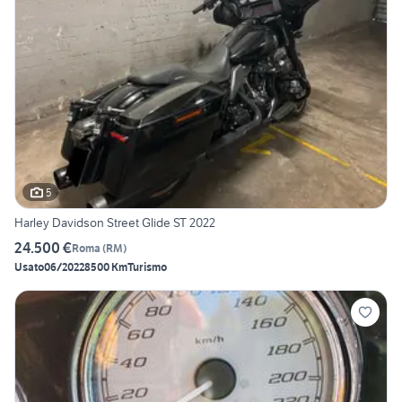
5
Harley Davidson Street Glide ST 2022
24.500 €
Roma
(
RM
)
Usato
06/2022
8500 Km
Turismo