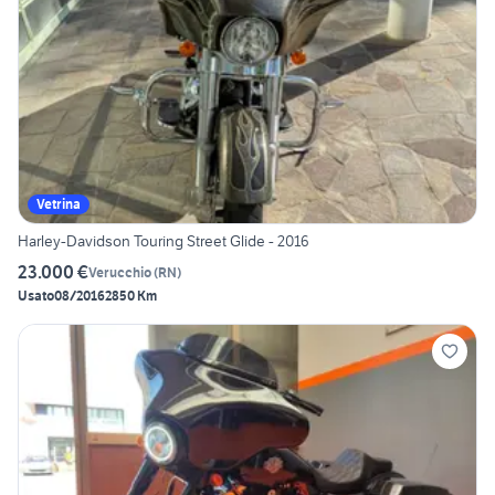
Vetrina
Harley-Davidson Touring Street Glide - 2016
23.000 €
Verucchio
(
RN
)
Usato
08/2016
2850 Km