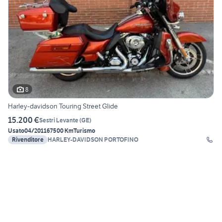
8
Harley-davidson Touring Street Glide
15.200 €
Sestri Levante
(
GE
)
Usato
04/2011
67500 Km
Turismo
Rivenditore
HARLEY-DAVIDSON PORTOFINO