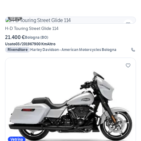
14
H-D Touring Street Glide 114
21.400 €
Bologna
(
BO
)
Usato
03/2019
67900 Km
Altro
Rivenditore
Harley Davidson - American Motorcycles Bologna
Vetrina