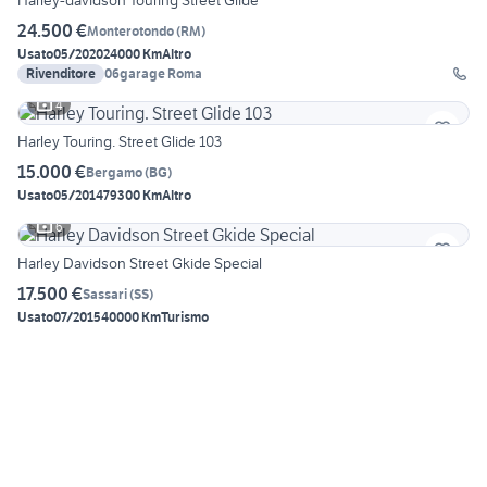
Harley-davidson Touring Street Glide
24.500 €
Monterotondo
(
RM
)
Usato
05/2020
24000 Km
Altro
Rivenditore
06garage Roma
4
Harley Touring. Street Glide 103
15.000 €
Bergamo
(
BG
)
Usato
05/2014
79300 Km
Altro
6
Harley Davidson Street Gkide Special
17.500 €
Sassari
(
SS
)
Usato
07/2015
40000 Km
Turismo