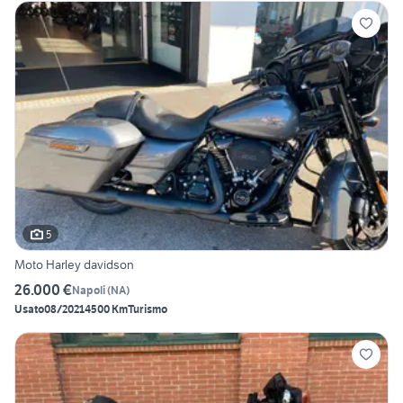
5
Moto Harley davidson
26.000 €
Napoli
(
NA
)
Usato
08/2021
4500 Km
Turismo