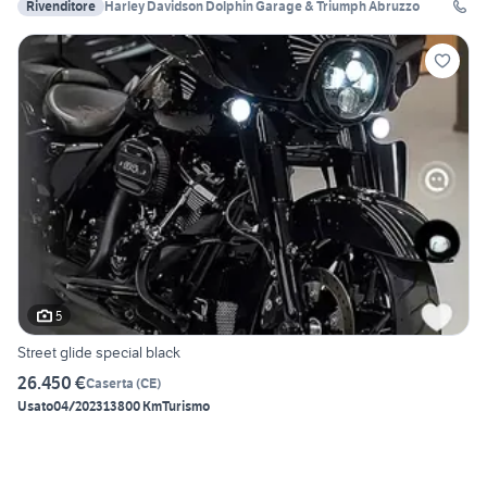
Rivenditore
Harley Davidson Dolphin Garage & Triumph Abruzzo
5
Street glide special black
26.450 €
Caserta
(
CE
)
Usato
04/2023
13800 Km
Turismo