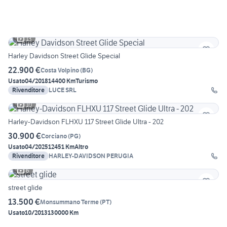
13
Harley Davidson Street Glide Special
22.900 €
Costa Volpino
(
BG
)
Usato
04/2018
14400 Km
Turismo
Rivenditore
LUCE SRL
10
Harley-Davidson FLHXU 117 Street Glide Ultra - 202
30.900 €
Corciano
(
PG
)
Usato
04/2025
12451 Km
Altro
Rivenditore
HARLEY-DAVIDSON PERUGIA
6
street glide
13.500 €
Monsummano Terme
(
PT
)
Usato
10/2013
130000 Km