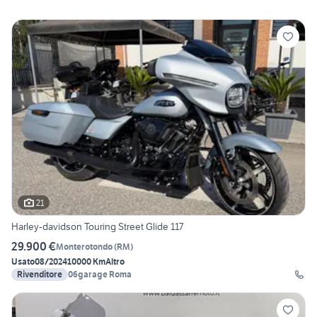
21
Harley-davidson Touring Street Glide 117
29.900 €
Monterotondo
(
RM
)
Usato
08/2024
10000 Km
Altro
Rivenditore
06garage Roma