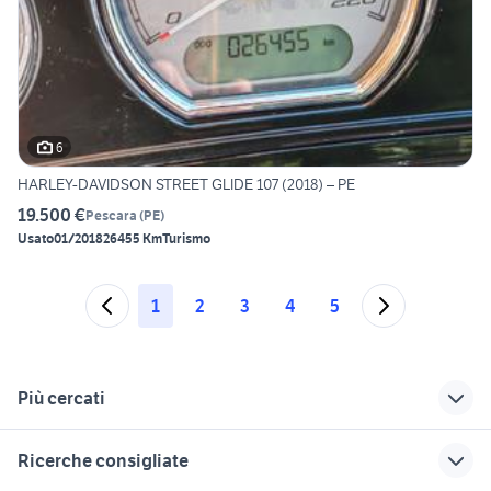
6
HARLEY-DAVIDSON STREET GLIDE 107 (2018) – PE
19.500 €
Pescara
(
PE
)
Usato
01/2018
26455 Km
Turismo
1
2
3
4
5
Più cercati
Correlati
Richerche simili
Suggerimenti
Ricerche consigliate
candidati in cerca di
lavoro gioia tauro
migliore auto usata