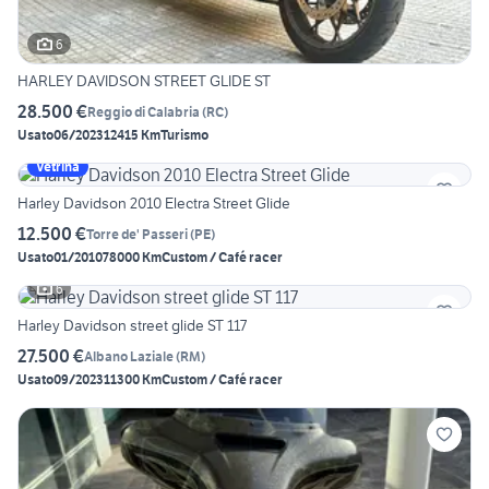
6
HARLEY DAVIDSON STREET GLIDE ST
28.500 €
Reggio di Calabria
(
RC
)
Usato
06/2023
12415 Km
Turismo
Vetrina
Harley Davidson 2010 Electra Street Glide
12.500 €
Torre de' Passeri
(
PE
)
Usato
01/2010
78000 Km
Custom / Café racer
6
Harley Davidson street glide ST 117
27.500 €
Albano Laziale
(
RM
)
Usato
09/2023
11300 Km
Custom / Café racer