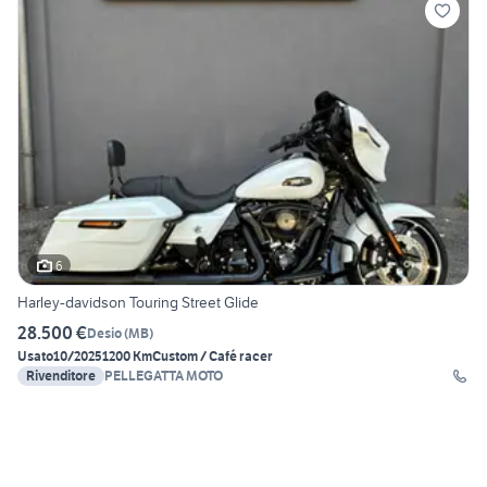
6
Harley-davidson Touring Street Glide
28.500 €
Desio
(
MB
)
Usato
10/2025
1200 Km
Custom / Café racer
Rivenditore
PELLEGATTA MOTO