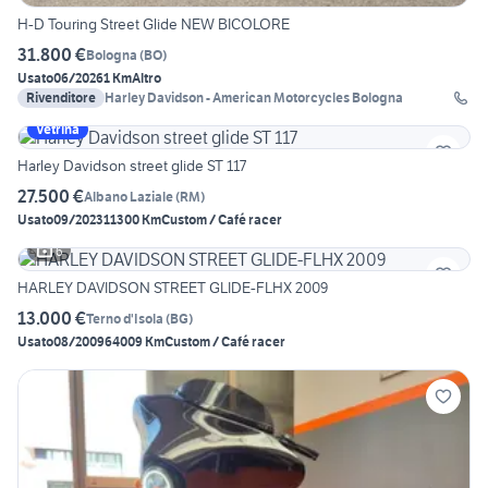
H-D Touring Street Glide NEW BICOLORE
31.800 €
Bologna
(
BO
)
Usato
06/2026
1 Km
Altro
Rivenditore
Harley Davidson - American Motorcycles Bologna
Vetrina
Harley Davidson street glide ST 117
27.500 €
Albano Laziale
(
RM
)
Usato
09/2023
11300 Km
Custom / Café racer
6
HARLEY DAVIDSON STREET GLIDE-FLHX 2009
13.000 €
Terno d'Isola
(
BG
)
Usato
08/2009
64009 Km
Custom / Café racer