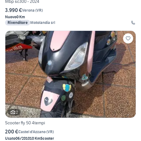
Mbp sc300 - 2024
3.990 €
Verona
(
VR
)
Nuovo
0 Km
Rivenditore
Motolandia srl
2
Scooter fly 50 4tempi
200 €
Castel d'Azzano
(
VR
)
Usato
06/2010
10 Km
Scooter