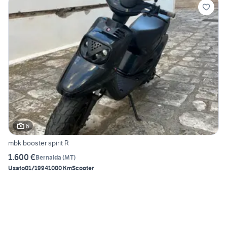
6
mbk booster spirit R
1.600 €
Bernalda
(
MT
)
Usato
01/1994
1000 Km
Scooter