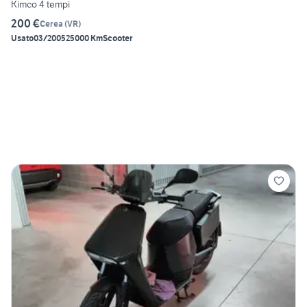
Kimco 4 tempi
200 €
Cerea
(
VR
)
Usato
03/2005
25000 Km
Scooter