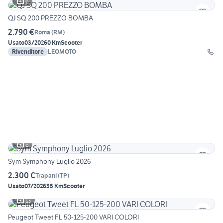
6
QJ SQ 200 PREZZO BOMBA
2.790 €
Roma
(
RM
)
Usato
03/2026
0 Km
Scooter
Rivenditore
LEOMOTO
6
Sym Symphony Luglio 2026
2.300 €
Trapani
(
TP
)
Usato
07/2026
35 Km
Scooter
13
Peugeot Tweet FL 50-125-200 VARI COLORI