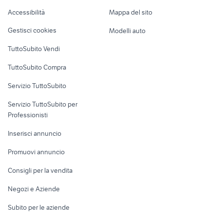
auto usate pescara
ktm 690 usato
Caravan e Camper
Accessibilità
Mappa del sito
Loft, mansarde e
Veicoli commerciali
altro
Gestisci cookies
Modelli auto
Case vacanza
TuttoSubito Vendi
Uffici e Locali
TuttoSubito Compra
commerciali
Servizio TuttoSubito
elettronica
per la casa e la
sports e hobby
Servizio TuttoSubito per
persona
Informatica
Animali
Professionisti
Arredamento e
Console e
Accessori per
Casalinghi
Inserisci annuncio
Videogiochi
animali
Elettrodomestici
Promuovi annuncio
Audio/Video
Musica e Film
Giardino e Fai da te
Consigli per la vendita
Fotografia
Libri e Riviste
Abbigliamento e
Negozi e Aziende
Telefonia
Strumenti Musicali
Accessori
Subito per le aziende
Sports
Tutto per i bambini