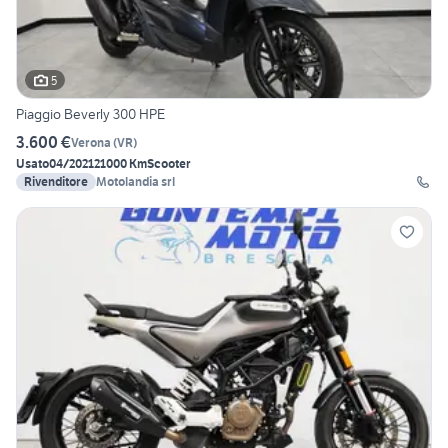
5
Piaggio Beverly 300 HPE
3.600 €
Verona
(
VR
)
Usato
04/2021
21000 Km
Scooter
Rivenditore
Motolandia srl