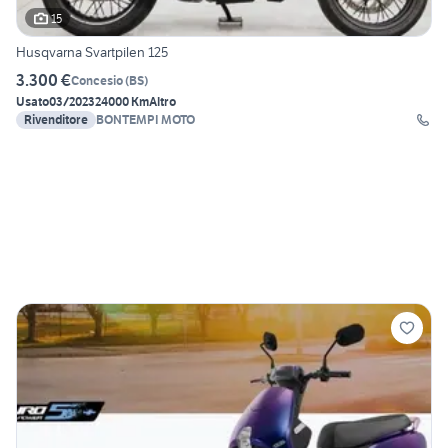
15
Husqvarna Svartpilen 125
3.300 €
Concesio
(
BS
)
Usato
03/2023
24000 Km
Altro
Rivenditore
BONTEMPI MOTO