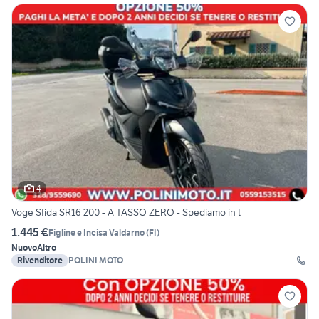
4
Voge Sfida SR16 200 - A TASSO ZERO - Spediamo in t
1.445 €
Figline e Incisa Valdarno
(
FI
)
Nuovo
Altro
Rivenditore
POLINI MOTO