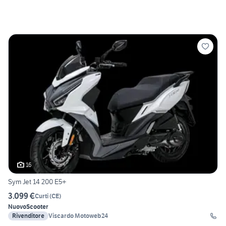
16
Sym Jet 14 200 E5+
3.099 €
Curti
(
CE
)
Nuovo
Scooter
Rivenditore
Viscardo Motoweb24