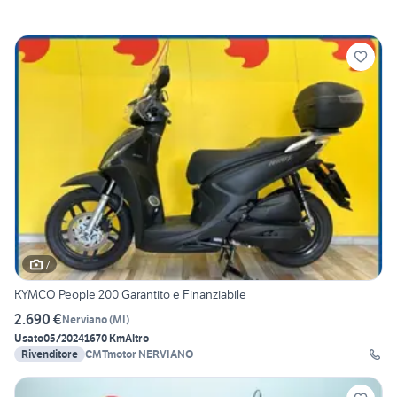
7
KYMCO People 200 Garantito e Finanziabile
2.690 €
Nerviano
(
MI
)
Usato
05/2024
1670 Km
Altro
Rivenditore
CMTmotor NERVIANO