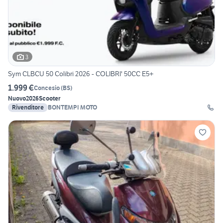
3
Sym CLBCU 50 Colibri 2026 - COLIBRI' 50CC E5+
1.999 €
Concesio
(
BS
)
Nuovo
2026
Scooter
Rivenditore
BONTEMPI MOTO