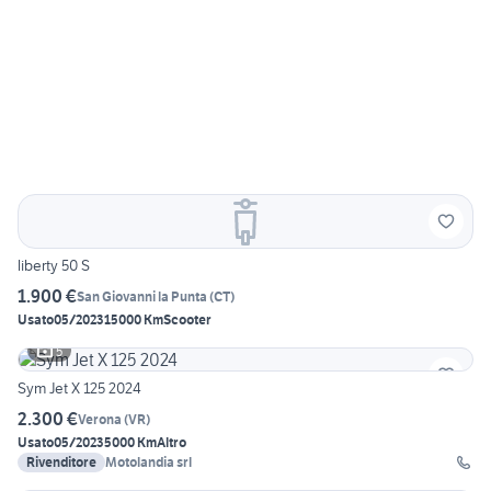
liberty 50 S
1.900 €
San Giovanni la Punta
(
CT
)
Usato
05/2023
15000 Km
Scooter
5
Sym Jet X 125 2024
2.300 €
Verona
(
VR
)
Usato
05/2023
5000 Km
Altro
Rivenditore
Motolandia srl