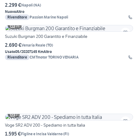
2.299 €
Napoli
(
NA
)
Nuovo
Altro
Rivenditore
Passion Marine Napoli
15
Suzuki Burgman 200 Garantito e Finanziabile
2.690 €
Venaria Reale
(
TO
)
Usato
05/2020
7145 Km
Altro
Rivenditore
CMTmotor TORINO VENARIA
7
Voge SR2 ADV 200 - Spediamo in tutta Italia
1.595 €
Figline e Incisa Valdarno
(
FI
)