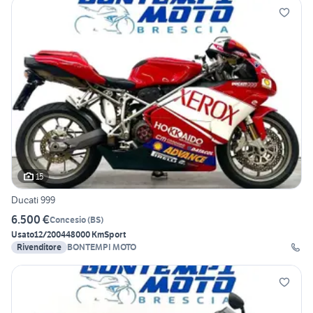
15
Ducati 999
6.500 €
Concesio
(
BS
)
Usato
12/2004
48000 Km
Sport
Rivenditore
BONTEMPI MOTO