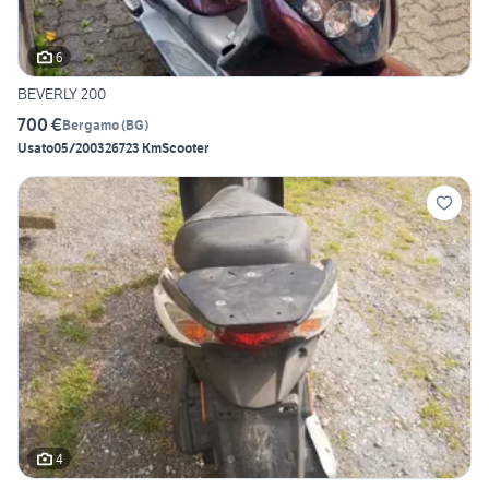
6
BEVERLY 200
700 €
Bergamo
(
BG
)
Usato
05/2003
26723 Km
Scooter
4