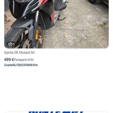
6
Aprilia SR Motard 50
499 €
Faloppio
(
CO
)
Usato
01/2013
30000 Km