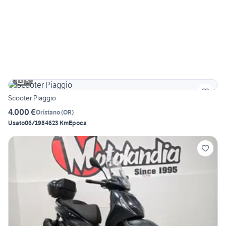
5
Scooter Piaggio
4.000 €
Oristano
(
OR
)
Usato
06/1984
623 Km
Epoca