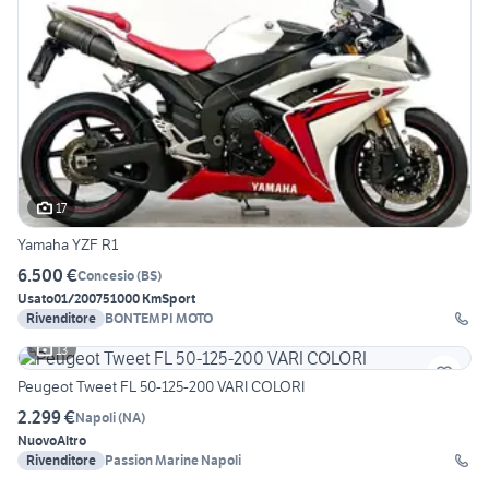
17
Yamaha YZF R1
6.500 €
Concesio
(
BS
)
Usato
01/2007
51000 Km
Sport
Rivenditore
BONTEMPI MOTO
13
Peugeot Tweet FL 50-125-200 VARI COLORI
2.299 €
Napoli
(
NA
)
Nuovo
Altro
Rivenditore
Passion Marine Napoli