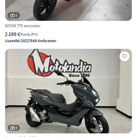
6
WOW 775 escooter
2.199 €
Pavia
(
PV
)
Usato
06/2022
7566 Km
Scooter
9