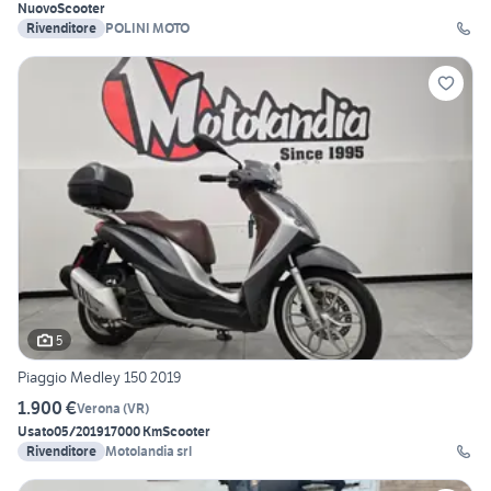
Nuovo
Scooter
Rivenditore
POLINI MOTO
5
Piaggio Medley 150 2019
1.900 €
Verona
(
VR
)
Usato
05/2019
17000 Km
Scooter
Rivenditore
Motolandia srl