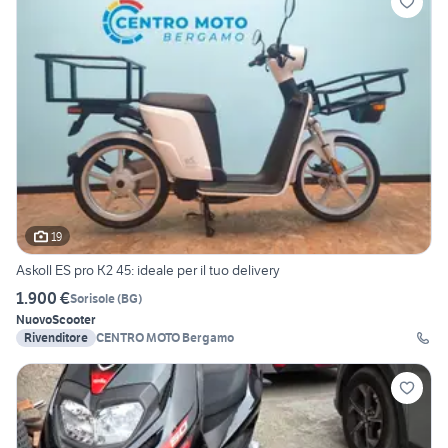
19
Askoll ES pro K2 45: ideale per il tuo delivery
1.900 €
Sorisole
(
BG
)
Nuovo
Scooter
Rivenditore
CENTRO MOTO Bergamo