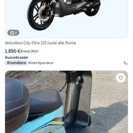
8
Velocifero City-One 125 ruote alte Roma
1.890 €
Roma
(
RM
)
Nuovo
Scooter
Rivenditore
Moto Spartaco