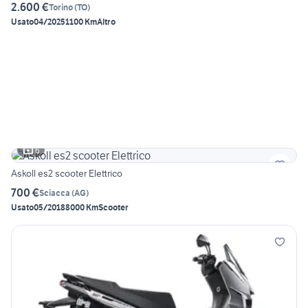
2.600 €
Torino
(
TO
)
Usato
04/2025
1100 Km
Altro
6
Askoll es2 scooter Elettrico
700 €
Sciacca
(
AG
)
Usato
05/2018
8000 Km
Scooter