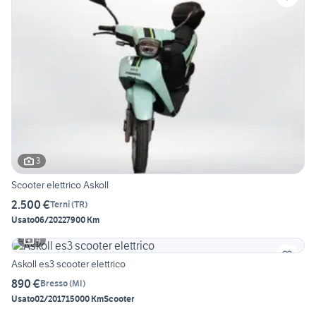
3
Scooter elettrico Askoll
2.500 €
Terni
(
TR
)
Usato
06/2022
7900 Km
4
Askoll es3 scooter elettrico
890 €
Bresso
(
MI
)
Usato
02/2017
15000 Km
Scooter