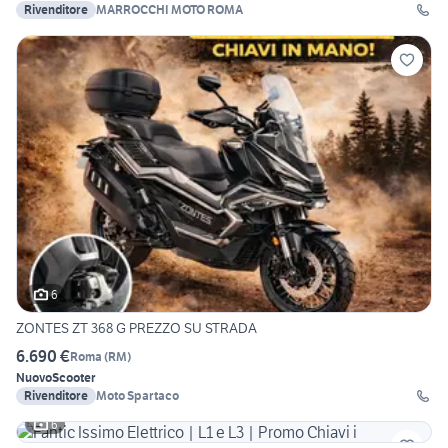
Rivenditore
MARROCCHI MOTO ROMA
6
ZONTES ZT 368 G PREZZO SU STRADA
6.690 €
Roma
(
RM
)
Nuovo
Scooter
Rivenditore
Moto Spartaco
6