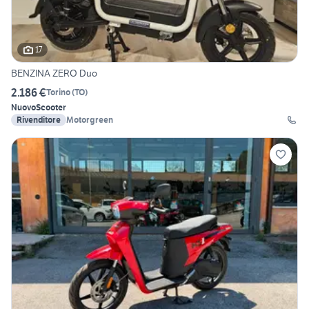
17
BENZINA ZERO Duo
2.186 €
Torino
(
TO
)
Nuovo
Scooter
Rivenditore
Motorgreen