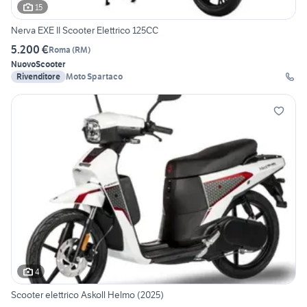
15
Nerva EXE II Scooter Elettrico 125CC
5.200 €
Roma
(
RM
)
Nuovo
Scooter
Rivenditore
Moto Spartaco
4
Scooter elettrico Askoll Helmo (2025)