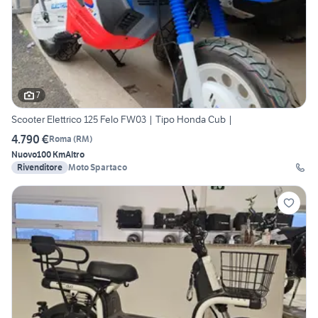
7
Scooter Elettrico 125 Felo FW03 | Tipo Honda Cub |
4.790 €
Roma
(
RM
)
Nuovo
100 Km
Altro
Rivenditore
Moto Spartaco