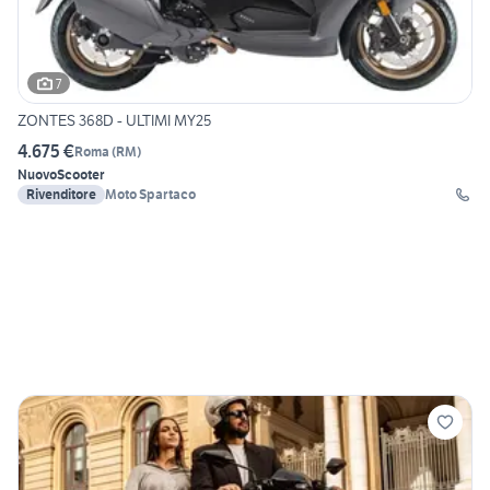
7
ZONTES 368D - ULTIMI MY25
4.675 €
Roma
(
RM
)
Nuovo
Scooter
Rivenditore
Moto Spartaco