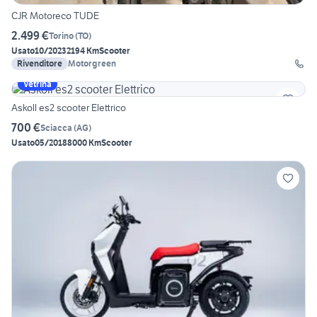
CJR Motoreco TUDE
2.499 €
Torino
(
TO
)
Usato
10/2023
2194 Km
Scooter
Rivenditore
Motorgreen
Vetrina
Askoll es2 scooter Elettrico
700 €
Sciacca
(
AG
)
Usato
05/2018
8000 Km
Scooter