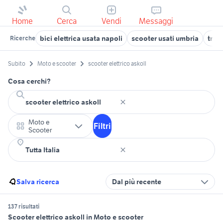
Home
Cerca
Vendi
Messaggi
bici elettrica usata napoli
scooter usati umbria
tras
Ricerche
Subito
Moto e scooter
scooter elettrico askoll
Cosa cerchi?
Moto e
Filtri
Scooter
Salva ricerca
Dal più recente
137 risultati
Scooter elettrico askoll in Moto e scooter