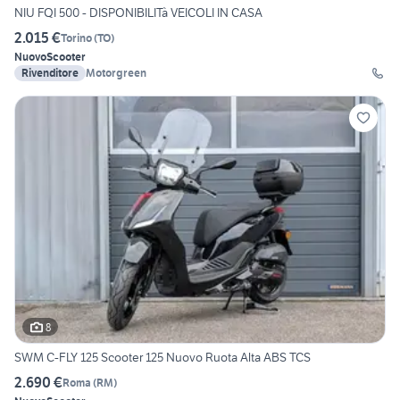
NIU FQI 500 - DISPONIBILITà VEICOLI IN CASA
2.015 €
Torino
(
TO
)
Nuovo
Scooter
Rivenditore
Motorgreen
8
SWM C-FLY 125 Scooter 125 Nuovo Ruota Alta ABS TCS
2.690 €
Roma
(
RM
)