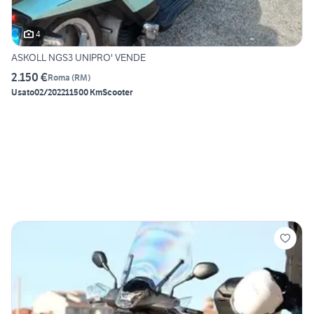
4
ASKOLL NGS3 UNIPRO' VENDE
2.150 €
Roma
(
RM
)
Usato
02/2022
11500 Km
Scooter