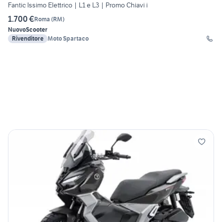
Fantic Issimo Elettrico | L1 e L3 | Promo Chiavi i
1.700 €
Roma
(
RM
)
Nuovo
Scooter
Rivenditore
Moto Spartaco