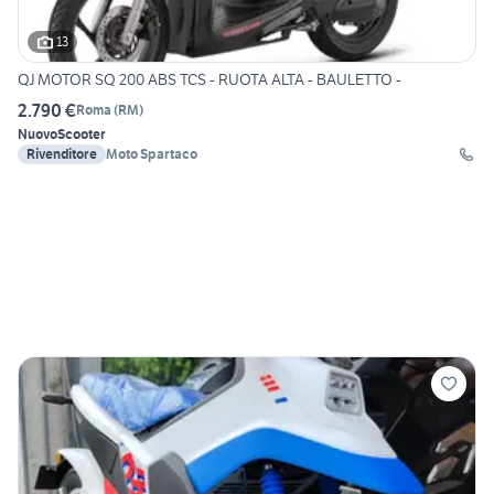
13
QJ MOTOR SQ 200 ABS TCS - RUOTA ALTA - BAULETTO -
2.790 €
Roma
(
RM
)
Nuovo
Scooter
Rivenditore
Moto Spartaco