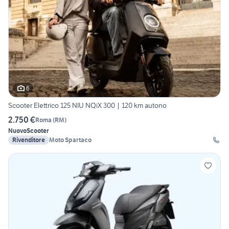
6
Scooter Elettrico 125 NIU NQiX 300 | 120 km autono
2.750 €
Roma
(
RM
)
Nuovo
Scooter
Rivenditore
Moto Spartaco