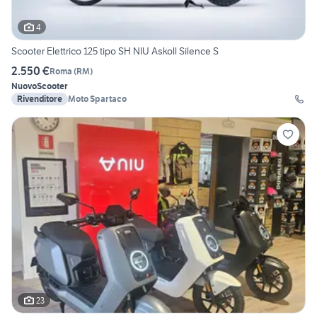
4
Scooter Elettrico 125 tipo SH NIU Askoll Silence S
2.550 €
Roma
(
RM
)
Nuovo
Scooter
Rivenditore
Moto Spartaco
23