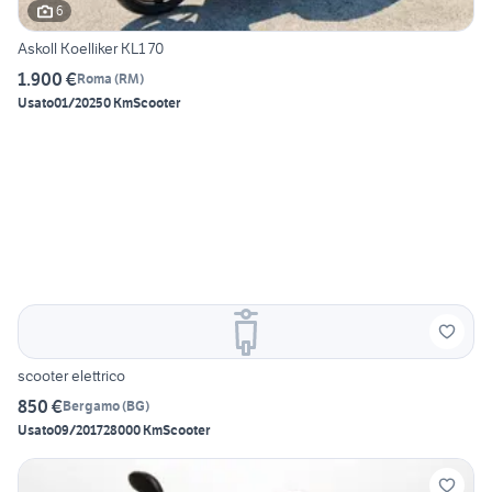
6
Askoll Koelliker KL1 70
1.900 €
Roma
(
RM
)
Usato
01/2025
0 Km
Scooter
scooter elettrico
850 €
Bergamo
(
BG
)
Usato
09/2017
28000 Km
Scooter