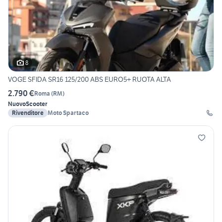
8
VOGE SFIDA SR16 125/200 ABS EURO5+ RUOTA ALTA
2.790 €
Roma
(
RM
)
Nuovo
Scooter
Rivenditore
Moto Spartaco