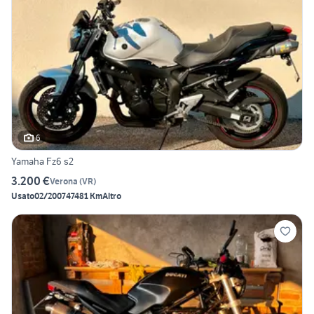
6
Yamaha Fz6 s2
3.200 €
Verona
(
VR
)
Usato
02/2007
47481 Km
Altro