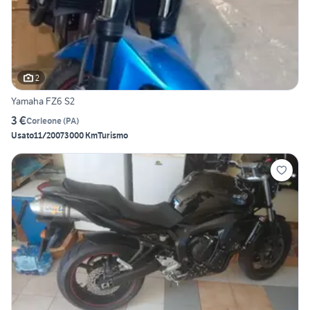
2
Yamaha FZ6 S2
3 €
Corleone
(
PA
)
Usato
11/2007
3000 Km
Turismo