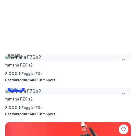
6
Yamaha FZ6 s2
2.000 €
Foggia
(
FG
)
Usato
09/2007
34000 Km
Sport
Vetrina
Yamaha FZ6 s2
2.000 €
Foggia
(
FG
)
Usato
09/2007
34000 Km
Sport