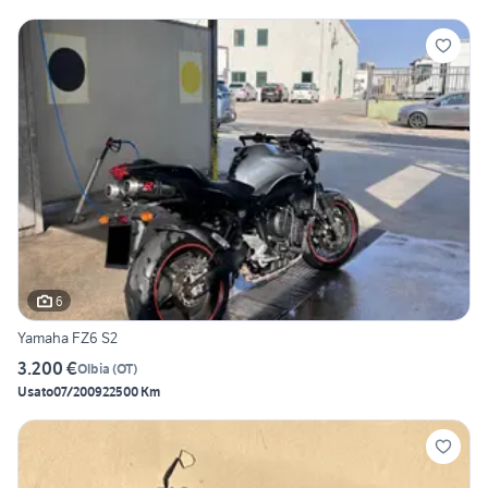
6
Yamaha FZ6 S2
3.200 €
Olbia
(
OT
)
Usato
07/2009
22500 Km