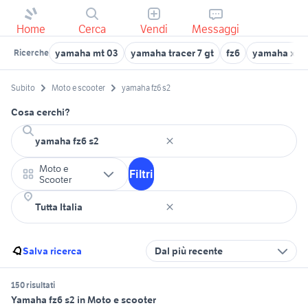
Home
Cerca
Vendi
Messaggi
yamaha mt 03
yamaha tracer 7 gt
fz6
yamaha x-m
Ricerche
Subito
Moto e scooter
yamaha fz6 s2
Cosa cerchi?
Moto e
Filtri
Scooter
Salva ricerca
Dal più recente
150 risultati
Yamaha fz6 s2 in Moto e scooter