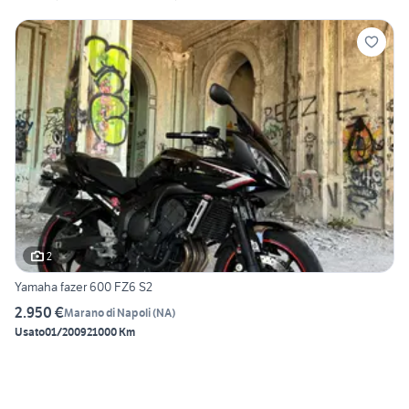
2
Yamaha fazer 600 FZ6 S2
2.950 €
Marano di Napoli
(
NA
)
Usato
01/2009
21000 Km