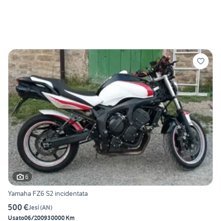
6
Yamaha FZ6 S2 incidentata
500 €
Jesi
(
AN
)
Usato
06/2009
30000 Km