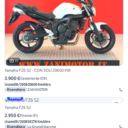
30
Yamaha FZ6 S2 - CON SOLI 20600 KM
3.900 €
Castelverde
(
CR
)
Usato
08/2008
20600 Km
Altro
Rivenditore
ZANIMOTOR
Vetrina
Yamaha FZ6 S2
2.950 €
Firenze
(
FI
)
Usato
05/2008
39278 Km
Altro
Rivenditore
Le Grandi Marche