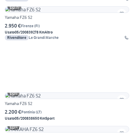
25
Yamaha FZ6 S2
2.950 €
Firenze
(
FI
)
Usato
05/2008
39278 Km
Altro
Rivenditore
Le Grandi Marche
6
Yamaha FZ6 S2
2.200 €
Pontinia
(
LT
)
Usato
05/2008
38650 Km
Sport
9