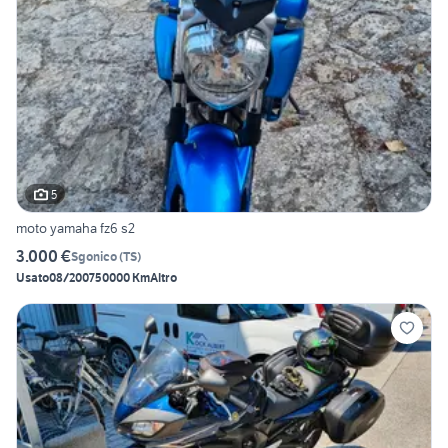
5
moto yamaha fz6 s2
3.000 €
Sgonico
(
TS
)
Usato
08/2007
50000 Km
Altro