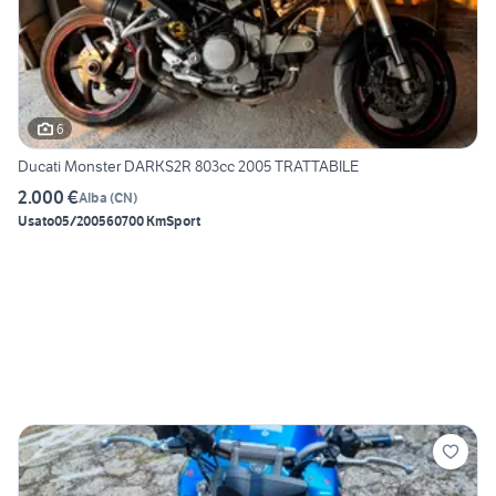
6
Ducati Monster DARKS2R 803cc 2005 TRATTABILE
2.000 €
Alba
(
CN
)
Usato
05/2005
60700 Km
Sport