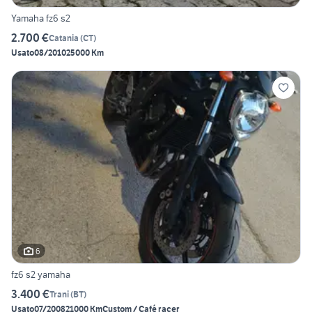
Yamaha fz6 s2
2.700 €
Catania
(
CT
)
Usato
08/2010
25000 Km
6
fz6 s2 yamaha
3.400 €
Trani
(
BT
)
Usato
07/2008
21000 Km
Custom / Café racer