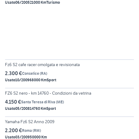
Usato
06/2005
21000 Km
Turismo
4
Fz6 S2 cafe racer omolgata e revisionata
2.300 €
Conselice
(
RA
)
Usato
10/2009
68000 Km
Sport
6
FZ6 S2 nero - km 14760 - Condizioni da vetrina
4.150 €
Santa Teresa di Riva
(
ME
)
Usato
05/2008
14760 Km
Sport
6
Yamaha Fz6 S2 Anno 2009
2.200 €
Roma
(
RM
)
Usato
03/2009
50000 Km